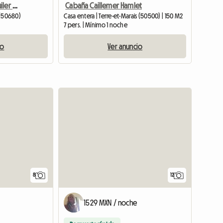
Pequeña Cabaña En Alquiler En El Campo
Cabaña Caillemer Hamlet
t (50680)
Casa entera | Terre-et-Marais (50500) | 150 M2
7 pers. | Mínimo 1 noche
io
Ver anuncio
8
12
1529 MXN / noche