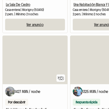
La Sala De Cedro
Casa entera | Morigny (5041
Casa entera | Morigny (50410)
2 pers. | Mínimo 2 noches
2 pers. | Mínimo 2 noches
Ver anunc
Ver anuncio
7
1427 MXN / noche
1325 MXN / noche
Por descubrir
Respuesta rápida