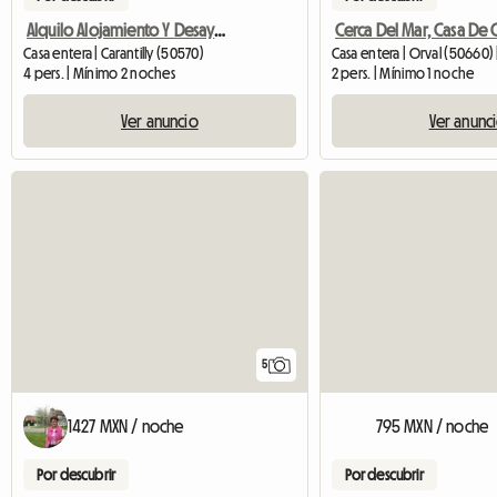
Alquilo Alojamiento Y Desayuno
Casa entera | Carantilly (50570)
Casa entera | Orval (50660) 
4 pers. | Mínimo 2 noches
2 pers. | Mínimo 1 noche
Ver anuncio
Ver anunc
5
1427 MXN / noche
795 MXN / noche
Por descubrir
Por descubrir