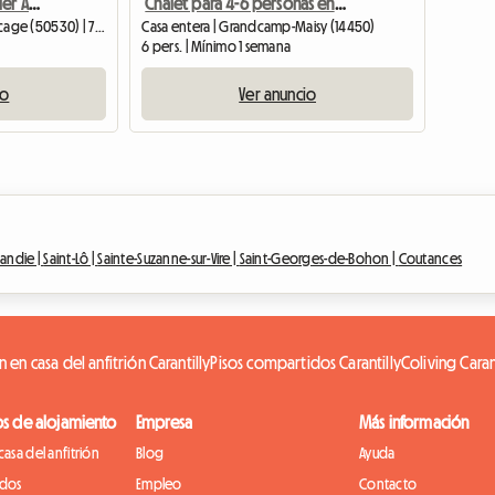
Casa De Campo En Alquiler A 30 Mn Del Mont St Michel
Chalet para 4-6 personas en alquiler en Grandcamp
Casa entera | Sartilly-Baie-Bocage (50530) | 75 M2
Casa entera | Grandcamp-Maisy (14450)
6 pers. | Mínimo 1 semana
io
Ver anuncio
andie |
Saint-Lô |
Sainte-Suzanne-sur-Vire |
Saint-Georges-de-Bohon |
Coutances
 en casa del anfitrión Carantilly
Pisos compartidos Carantilly
Coliving Caran
os de alojamiento
Empresa
Más información
casa del anfitrión
Blog
Ayuda
idos
Empleo
Contacto