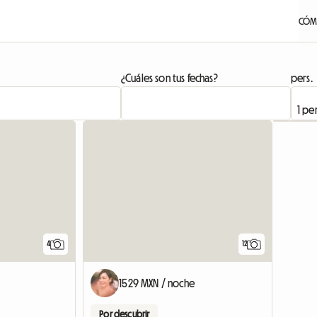
CÓM
¿Cuáles son tus fechas?
pers.
4
12
1529 MXN / noche
Por descubrir