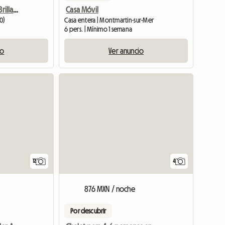
Una Habitación Blanca Y Brillante, (bandb Normandy)
Casa Móvil
0)
Casa entera | Montmartin-sur-Mer
6 pers. | Mínimo 1 semana
io
Ver anuncio
12
4
876 MXN / noche
Por descubrir