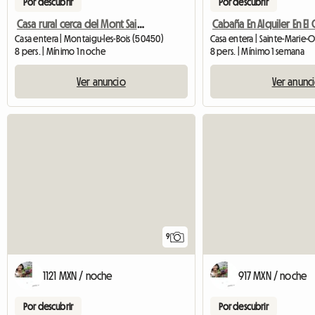
Por descubrir
Por descubrir
Casa rural cerca del Mont Saint-Michel
Casa entera | Montaigu-les-Bois (50450)
Casa entera | Sainte-Marie-O
8 pers. | Mínimo 1 noche
8 pers. | Mínimo 1 semana
Ver anuncio
Ver anunc
9
917 MXN / noche
1121 MXN / noche
Por descubrir
Por descubrir