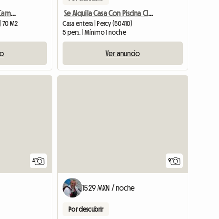
Cerca Del Mar, Casa De Campo Tranquila Y Encantadora En Orval Garden
Se Alquila Casa Con Piscina Climatizada En Temporada
| 70 M2
Casa entera | Percy (50410)
5 pers. | Mínimo 1 noche
io
Ver anuncio
4
9
1529 MXN / noche
Por descubrir