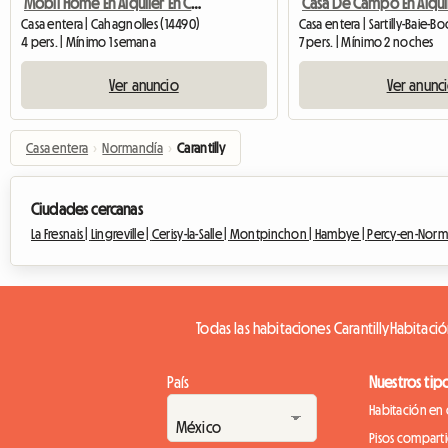
Mobil Home En Alquiler En Camping 4*
Casa entera | Cahagnolles (14490)
4 pers. | Mínimo 1 semana
7 pers. | Mínimo 2 noches
Ver anuncio
Ver anunc
Casa entera
›
Normandía
›
Carantilly
Ciudades cercanas
La Fresnais |
Lingreville |
Cerisy-la-Salle |
Montpinchon |
Hambye |
Percy-en-Norm
Todas las habitaciones Carantilly
Habitación
País
Nuestros tip
Habitación en 
Pisos compart