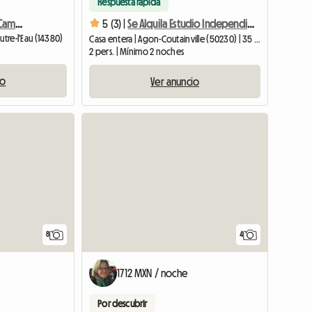
Respuesta rápida
Cabaña En Alquiler En El Campo
5 (3) |
Se Alquila Estudio Independiente
utre-l'Eau (14380)
Casa entera | Agon-Coutainville (50230) | 35 M2
2 pers. | Mínimo 2 noches
io
Ver anuncio
8
4
1712 MXN / noche
Por descubrir