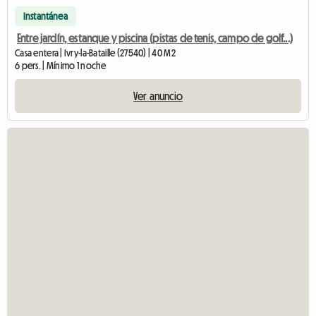
Instantánea
Entre jardín, estanque y piscina (pistas de tenis, campo de golf...)
Casa entera | Ivry-la-Bataille (27540) | 40 M2
6 pers. | Mínimo 1 noche
Ver anuncio