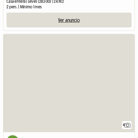
Casa entera | Lèves (28300) | 24 M2
2 pers. | Mínimo 1 mes
Ver anuncio
4