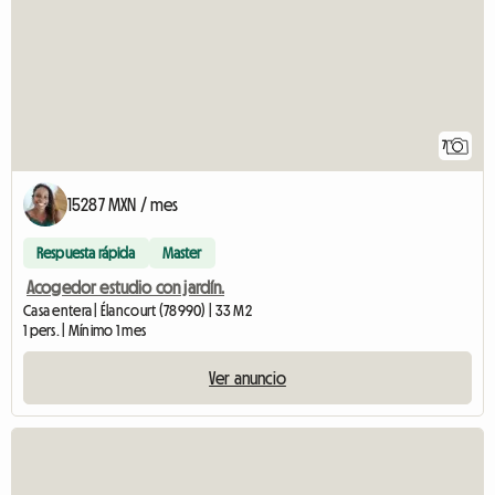
7
15287 MXN / mes
Respuesta rápida
Master
Acogedor estudio con jardín.
Casa entera | Élancourt (78990) | 33 M2
1 pers. | Mínimo 1 mes
Ver anuncio