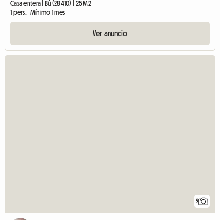
Casa entera | Bû (28410) | 25 M2
1 pers. | Mínimo 1 mes
Ver anuncio
9