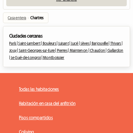
Casa entera
›
Chartres
Ciudades cercanas
París |
Saint-Lambert |
Bouleurs |
Luisant |
Lucé |
Lèves |
Barjouville |
Thivars |
Jouy |
Saint-Georges-sur-Eure |
Pierres |
Maintenon |
Chaudon |
Gallardon
|
Le Gué-de-Longroi |
Montboissier
Todas las habitaciones
Habitación en casa del anfitrión
Pisos compartidos
Coliving