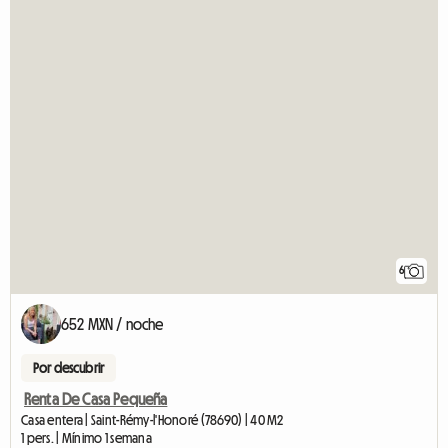
6
652 MXN / noche
Por descubrir
Renta De Casa Pequeña
Casa entera | Saint-Rémy-l'Honoré (78690) | 40 M2
1 pers. | Mínimo 1 semana