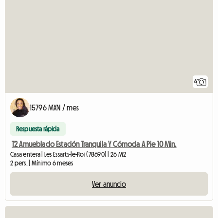
6
15796 MXN / mes
Respuesta rápida
T2 Amueblado Estación Tranquila Y Cómoda A Pie 10 Min.
Casa entera | Les Essarts-le-Roi (78690) | 26 M2
2 pers. | Mínimo 6 meses
Ver anuncio