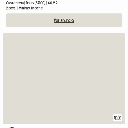
Casa entera | Tours (37100) | 40 M2
2 pers. | Mínimo 1 noche
Ver anuncio
5