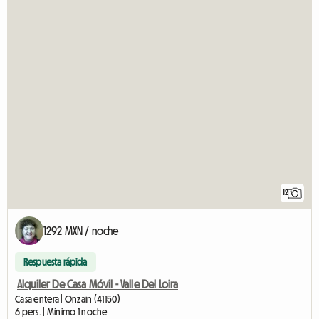
12
1292 MXN / noche
Respuesta rápida
Alquiler De Casa Móvil - Valle Del Loira
Casa entera | Onzain (41150)
6 pers. | Mínimo 1 noche