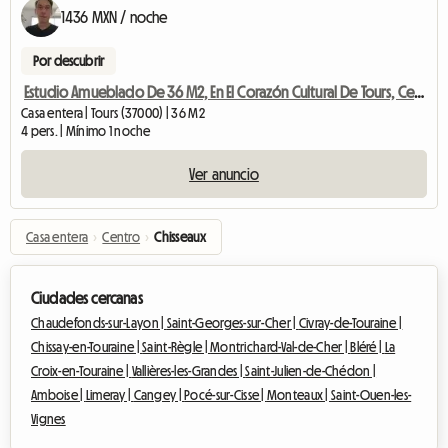
1436 MXN / noche
Por descubrir
Estudio Amueblado De 36 M2, En El Corazón Cultural De Tours, Cerca
Casa entera | Tours (37000) | 36 M2
4 pers. | Mínimo 1 noche
Ver anuncio
Casa entera
›
Centro
›
Chisseaux
Ciudades cercanas
Chaudefonds-sur-Layon |
Saint-Georges-sur-Cher |
Civray-de-Touraine |
Chissay-en-Touraine |
Saint-Règle |
Montrichard-Val-de-Cher |
Bléré |
La
Croix-en-Touraine |
Vallières-les-Grandes |
Saint-Julien-de-Chédon |
Amboise |
Limeray |
Cangey |
Pocé-sur-Cisse |
Monteaux |
Saint-Ouen-les-
Vignes