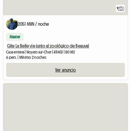
9
2051 MXN / noche
Master
Gite La Belle vie junto al zoológico de Beauval
Casa entera | Noyers-sur-Cher (41140) | 80 M2
6 pers. | Mínimo 2 noches
Ver anuncio