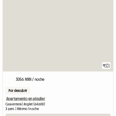
12
3056 MXN / noche
Por descubrir
Apartamento en alquiler
Casa entera | Anglet (64600)
3 pers. | Mínimo 1 noche