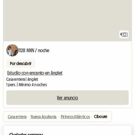
6
1128 MXN / noche
Por descubrir
Estudio con encanto en Anglet
Casa entera | Anglet
1 pers. | Mínimo 4 noches
Ver anuncio
Casa entera
›
Nueva Aquitania
›
Pirineos Atlánticos
›
Ciboure