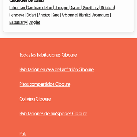
Ciudades cercanas
Lahontan |
San Juan de Luz |
Urrugne |
Ascain |
Guéthary |
Biriatou |
Hendaya |
Bidart |
Ahetze |
Sare |
Arbonne |
Biarritz |
Arcangues |
Bassussarry |
Anglet
Todas las habitaciones Ciboure
Habitación en casa del anfitrión Ciboure
Pisos compartidos Ciboure
Coliving Ciboure
Habitaciones de huéspedes Ciboure
País