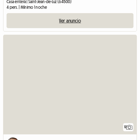
Casa entera | Saint-Jean-de-Luz (64500)
4 pers. | Mínimo 1 noche
Ver anuncio
12