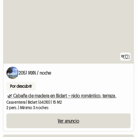
10
2051 MXN / noche
Por descubrir
🌿 Cabaña de madera en Bidart – nido romántico, terraza,
Casa entera | Bidart (64210) | 15 M2
2 pers. | Mínimo 3 noches
Ver anuncio