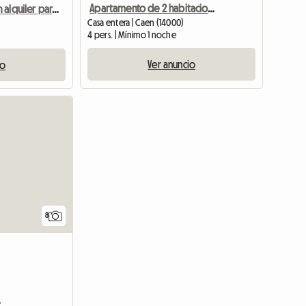
Apartamento de 2 habitaciones en alquiler
Apartamento en alquiler para Juegos Ecuestres
Casa entera | Caen (14000)
4 pers. | Mínimo 1 noche
Ver anuncio
io
8
r