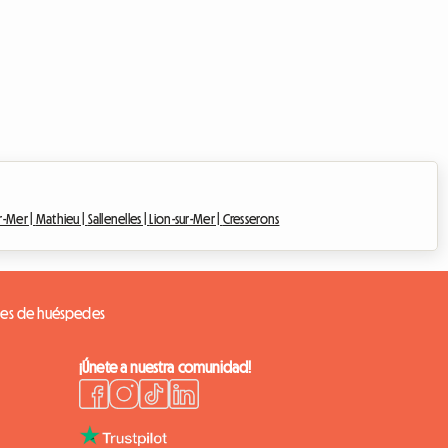
r-Mer |
Mathieu |
Sallenelles |
Lion-sur-Mer |
Cresserons
nes de huéspedes
¡Únete a nuestra comunidad!