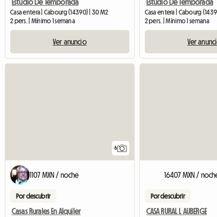
Estudio De Temporada
Estudio De Temporada
Casa entera | Cabourg (14390) | 30 M2
Casa entera | Cabourg (1439
2 pers. | Mínimo 1 semana
2 pers. | Mínimo 1 semana
Ver anuncio
Ver anunc
6
1107 MXN / noche
16407 MXN / noch
Por descubrir
Por descubrir
Casas Rurales En Alquiler
CASA RURAL L AUBERGE