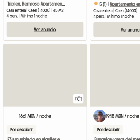
Triplex, Hermoso Apartamento En 3 Niveles
5 (1) |
Casa entera | Caen (14000) | 45 M2
Casa entera | Caen (14000)
4 pers. | Mínimo 1 noche
4 pers. | Mínimo 1 noche
Ver anuncio
Ver anunc
Ver el anuncio
1
1661 MXN / noche
1948 MXN / noche
Por descubrir
Por descubrir
F3 amueblado en alquiler en Bbord de mer
Bungalow cerca del ma