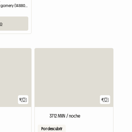
Casa entera | Colleville-Montgomery (14880) | 30 M2
io
5
4
3712 MXN / noche
Por descubrir