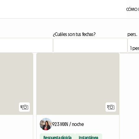
CÓMO 
¿Cuáles son tus fechas?
pers.
5
7
923 MXN / noche
Respuesta rápida
Instantánea