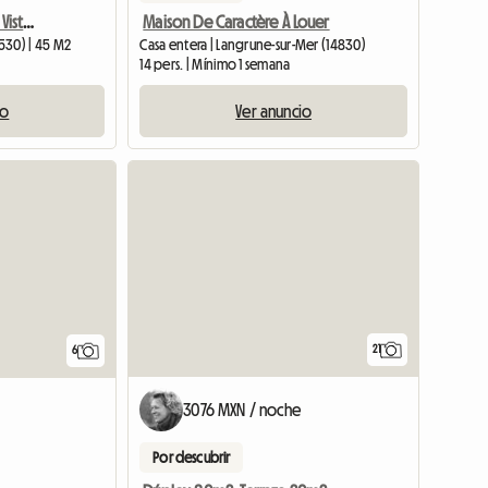
Vacaciones Frente Al Mar Vista Al Mar Inexpugnable
Maison De Caractère À Louer
4530) | 45 M2
Casa entera | Langrune-sur-Mer (14830)
14 pers. | Mínimo 1 semana
io
Ver anuncio
21
6
3076 MXN / noche
Por descubrir