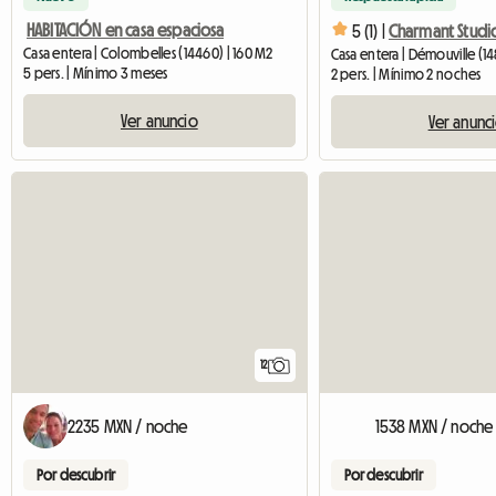
HABITACIÓN en casa espaciosa
5 (1) |
Charmant Studi
Casa entera | Colombelles (14460) | 160 M2
Casa entera | Démouville (1
5 pers. | Mínimo 3 meses
2 pers. | Mínimo 2 noches
Ver anuncio
Ver anunc
12
2235 MXN / noche
1538 MXN / noche
Por descubrir
Por descubrir