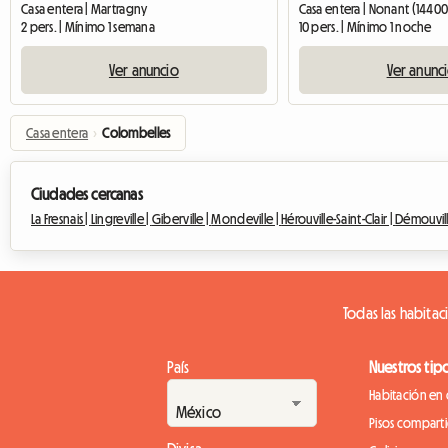
Casa entera | Martragny
Casa entera | Nonant (14400
2 pers. | Mínimo 1 semana
10 pers. | Mínimo 1 noche
Ver anuncio
Ver anunc
Casa entera
›
Colombelles
Ciudades cercanas
La Fresnais |
Lingreville |
Giberville |
Mondeville |
Hérouville-Saint-Clair |
Démouvill
Todas las habitac
País
Nuestros tip
Habitación en 
Pisos compart