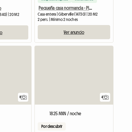
Pequeña casa normanda - Playas del Día D
o
Casa entera | Giberville (14730) | 20 M2
4840) | 20 M2
2 pers. | Mínimo 2 noches
Ver anuncio
io
8
4
1825 MXN / noche
Por descubrir