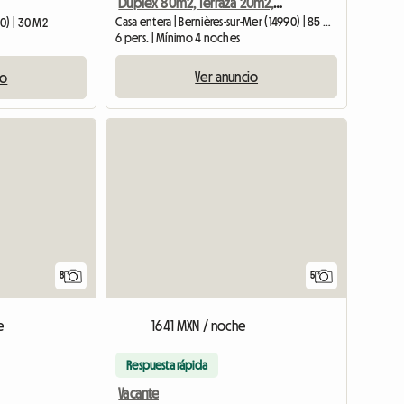
Dúplex 80m2, Terraza 20m2, Acceso Directo Mar JUNO BEACH
Casa entera | Bernières-sur-Mer (14990) | 85 M2
0) | 30 M2
6 pers. | Mínimo 4 noches
Ver anuncio
io
8
5
e
1641 MXN / noche
Respuesta rápida
Vacante