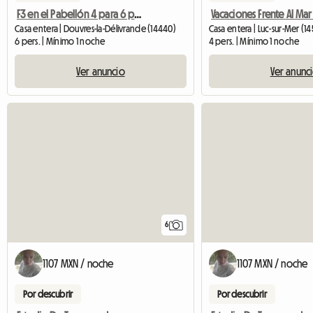
F3 en el Pabellón 4 para 6 personas
Casa entera | Douvres-la-Délivrande (14440)
Casa entera | Luc-sur-Mer (1
6 pers. | Mínimo 1 noche
4 pers. | Mínimo 1 noche
Ver anuncio
Ver anunc
6
1107 MXN / noche
1107 MXN / noche
Por descubrir
Por descubrir