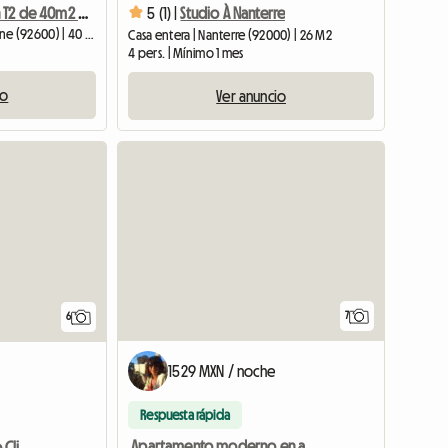
Subarriendo en T2 de 40m2 con terraza
5 (1) |
Studio À Nanterre
Casa entera | Asnières-sur-Seine (92600) | 40 M2
Casa entera | Nanterre (92000) | 26 M2
4 pers. | Mínimo 1 mes
io
Ver anuncio
7
6
1529 MXN / noche
Respuesta rápida
Apartamento moderno en alquiler cerca de París
Acogedor Apartamento Climatizado con Terraza y Parking :)