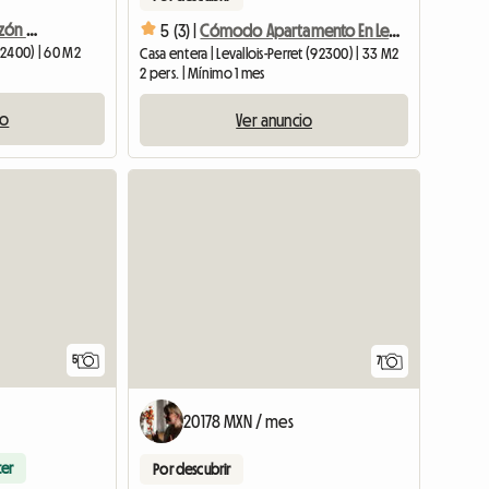
Apartamento en el corazón de La Défense París.
5 (3) |
Cómodo Apartamento En Levallois-perret
92400) | 60 M2
Casa entera | Levallois-Perret (92300) | 33 M2
2 pers. | Mínimo 1 mes
io
Ver anuncio
5
7
20178 MXN / mes
ter
Por descubrir