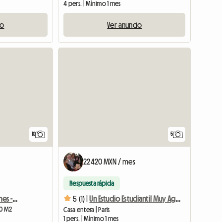
4 pers. | Mínimo 1 mes
io
Ver anuncio
10
5
22420 MXN / mes
Respuesta rápida
2 habitaciones Place Ternes - Campos Elíseos
5 (1) |
Un Estudio Estudiantil Muy Agradable En Arc Arc De Triomphe Etoile
30 M2
Casa entera | Paris
1 pers. | Mínimo 1 mes