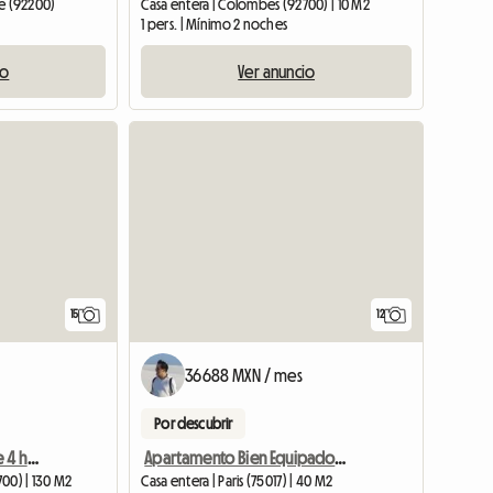
ne (92200)
Casa entera | Colombes (92700) | 10 M2
1 pers. | Mínimo 2 noches
io
Ver anuncio
15
12
e
36688 MXN / mes
Por descubrir
Amplio apartamento de 4 habitaciones a 14 minutos de Saint Lazare.
Apartamento Bien Equipado De 2 Habitaciones Avenue Des Ternes
00) | 130 M2
Casa entera | Paris (75017) | 40 M2