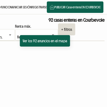
 FUNCIONA
INICIAR SESIÓN
REGISTRARSE
PUBLICAR Casa entera EN COURBEVOIE
92 casas enteras en Courbevoie
Renta máx.
+ filtros
Ver los 92 anuncios en el mapa