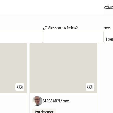
CÓMO
¿Cuáles son tus fechas?
pers.
5
7
24458 MXN / mes
Por descubrir