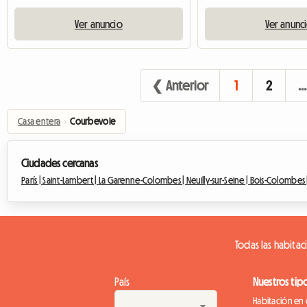
Ver anuncio
Ver anunc
❮ Anterior
1
2
…
Casa entera
›
Courbevoie
Ciudades cercanas
París |
Saint-Lambert |
La Garenne-Colombes |
Neuilly-sur-Seine |
Bois-Colombes 
Todas las habitac
País
Nuestros tip
Habitación en 