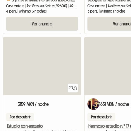
Casa entera | Asnières-sur-S
Casa entera | Asnières-sur-Seine (92600) | 49 M2
3 pers. | Mínimo 1 noche
4 pers. | Mínimo 3 noches
Ver anunc
Ver anuncio
7
3159 MXN / noche
1631 MXN / noche
Por descubrir
Por descubrir
Estudio con encanto