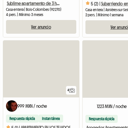
Sublime apartamento de 3 habitaciones, completamente renovado, Bois Colombe
5 (2) |
Casa entera | Bois-Colombes (92270)
4 pers. | Mínimo 3 meses
2 pers. | Mínimo 1 semana
Ver anuncio
Ver anunc
4
999 MXN / noche
1223 MXN / noche
Respuesta rápida
Instantánea
Respuesta rápida
5 (1) |
APARTAMENTO EN LOS TEJADOS DE PARÍS.