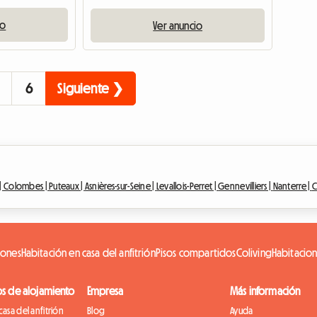
io
Ver anuncio
6
Siguiente ❯
|
Colombes |
Puteaux |
Asnières-sur-Seine |
Levallois-Perret |
Gennevilliers |
Nanterre |
C
iones
Habitación en casa del anfitrión
Pisos compartidos
Coliving
Habitacio
os de alojamiento
Empresa
Más información
casa del anfitrión
Blog
Ayuda