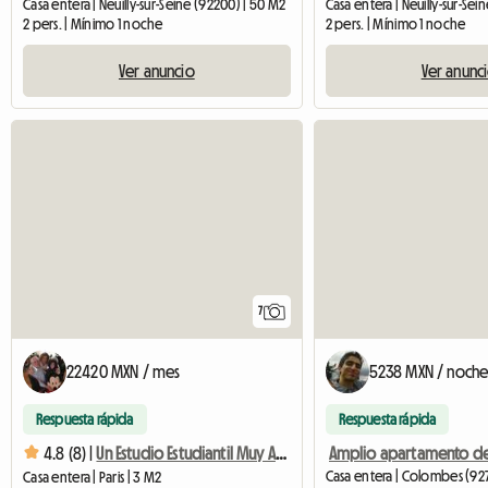
Casa entera | Neuilly-sur-Seine (92200) | 50 M2
Casa entera | Neuilly-sur-Sei
2 pers. | Mínimo 1 noche
2 pers. | Mínimo 1 noche
Ver anuncio
Ver anunc
7
22420 MXN / mes
5238 MXN / noch
Respuesta rápida
Respuesta rápida
4.8 (8) |
Un Estudio Estudiantil Muy Agradable En Arc Arc De Triomphe Etoile
Casa entera | Colombes (927
Casa entera | Paris | 3 M2