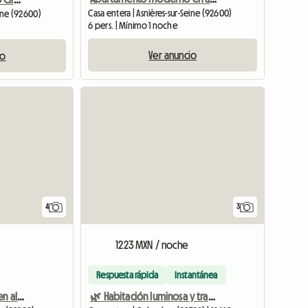
Casa entera | Asnières-sur-Seine (92600)
eine (92600)
6 pers. | Mínimo 1 noche
Ver anuncio
io
4
3
1223 MXN / noche
Respuesta rápida
Instantánea
Hermoso estudio n.° 17 en alquiler en París Porte Maillot
🌿 Habitación luminosa y tranquila a las puertas de París... jardín 🌿