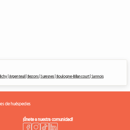
lichy |
Argenteuil |
Bezons |
Suresnes |
Boulogne-Billancourt |
Sannois
nes de huéspedes
¡Únete a nuestra comunidad!