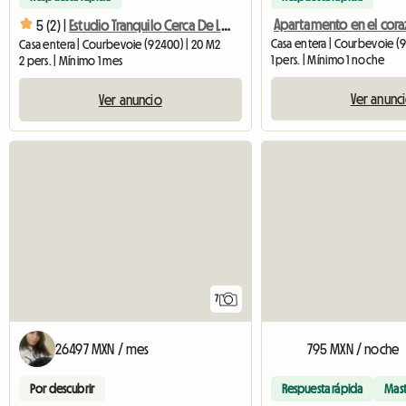
5 (2) |
Estudio Tranquilo Cerca De Las Orillas Del Sena
Casa entera | Courbevoie (
Casa entera | Courbevoie (92400) | 20 M2
1 pers. | Mínimo 1 noche
2 pers. | Mínimo 1 mes
Ver anunc
Ver anuncio
7
26497 MXN / mes
795 MXN / noche
Por descubrir
Respuesta rápida
Mas