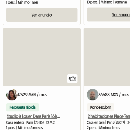
10 pers. | Mínimo 1 semana
1 pers. | Mínimo 1 mes
Ver anunc
Ver anuncio
4
17529 MXN / mes
36688 MXN / mes
Respuesta rápida
Por descubrir
Studio à Louer Dans Paris 16ème
Casa entera | Paris (75116) | 12 M2
Casa entera | Paris (75017) | 
1 pers. | Mínimo 6 meses
2 pers. | Mínimo 1 mes