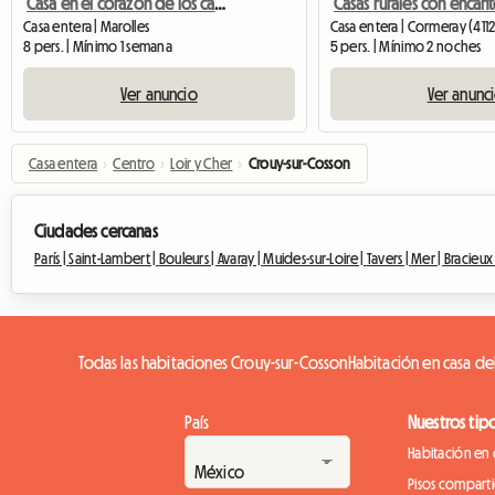
Casa en el corazón de los castillos
Casa entera | Marolles
Casa entera | Cormeray (411
8 pers. | Mínimo 1 semana
5 pers. | Mínimo 2 noches
Ver anuncio
Ver anunc
Casa entera
›
Centro
›
Loir y Cher
›
Crouy-sur-Cosson
Ciudades cercanas
París |
Saint-Lambert |
Bouleurs |
Avaray |
Muides-sur-Loire |
Tavers |
Mer |
Bracieux
Todas las habitaciones Crouy-sur-Cosson
Habitación en casa de
País
Nuestros tip
Habitación en 
Pisos compart