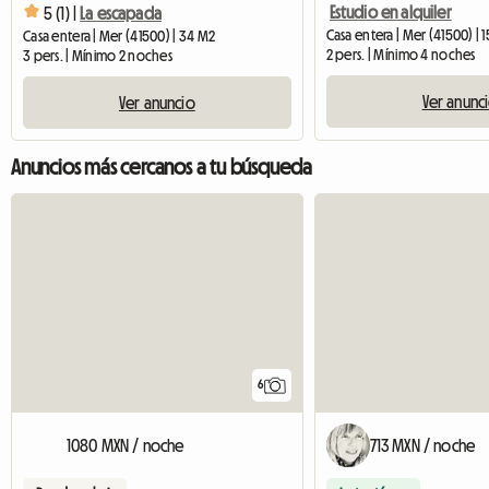
Estudio en alquiler
5 (1) |
La escapada
Casa entera | Mer (41500) | 
Casa entera | Mer (41500) | 34 M2
2 pers. | Mínimo 4 noches
3 pers. | Mínimo 2 noches
Ver anunc
Ver anuncio
Anuncios más cercanos a tu búsqueda
6
1080 MXN / noche
713 MXN / noche