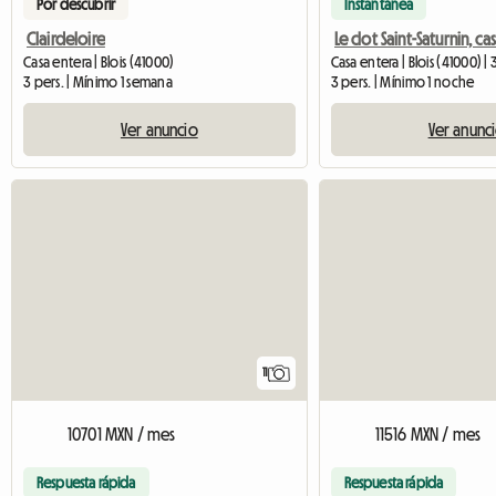
Por descubrir
Instantánea
Clairdeloire
Le clot Saint-Saturnin, cas
Casa entera | Blois (41000)
Casa entera | Blois (41000) |
3 pers. | Mínimo 1 semana
3 pers. | Mínimo 1 noche
Ver anuncio
Ver anunc
11
10701 MXN / mes
11516 MXN / mes
Respuesta rápida
Respuesta rápida