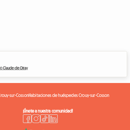
nt-Claude-de-Diray
Crouy-sur-Cosson
Habitaciones de huéspedes Crouy-sur-Cosson
¡Únete a nuestra comunidad!