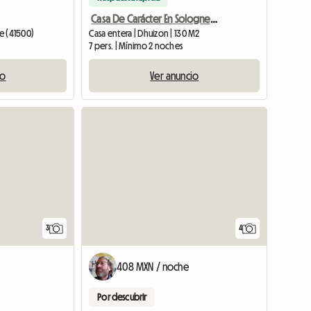
Casa De Carácter En Sologne, Castillos
re (41500)
Casa entera | Dhuizon | 130 M2
7 pers. | Mínimo 2 noches
io
Ver anuncio
3
4
408 MXN / noche
Por descubrir