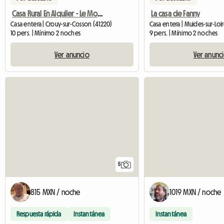
Casa Rural En Alquiler - Le Moulin De Crouy - Forê
La casa de Fanny
Casa entera | Crouy-sur-Cosson (41220)
Casa entera | Muides-sur-Loi
10 pers. | Mínimo 2 noches
9 pers. | Mínimo 2 noches
Ver anuncio
Ver anunc
5
815 MXN / noche
1019 MXN / noche
Respuesta rápida
Instantánea
Instantánea