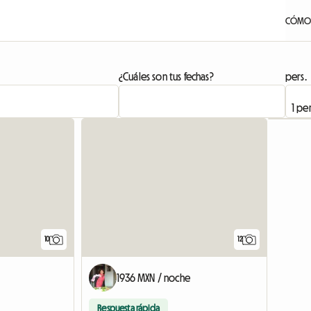
CÓMO 
¿Cuáles son tus fechas?
pers.
10
12
1936 MXN / noche
Respuesta rápida