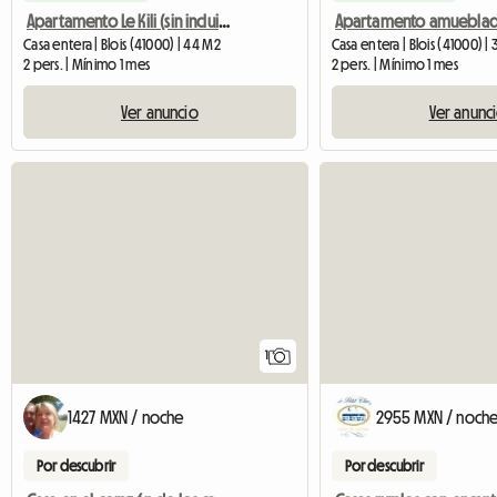
Apartamento Le Kili (sin incluir agua ni electricidad) en el hipercentro de Blois
Casa entera | Blois (41000) | 44 M2
Casa entera | Blois (41000) |
2 pers. | Mínimo 1 mes
2 pers. | Mínimo 1 mes
Ver anuncio
Ver anunc
Ver el anuncio
1
1427 MXN / noche
2955 MXN / noch
Por descubrir
Por descubrir