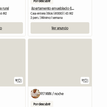
Por descubrir
a rural
Apartamento amueblado (Le Vegas) Centro Ciudad (Planta Baja 2) Blois
 36 M2
Casa entera | Blois (41000) | 43 M2
2 pers. | Mínimo 1 semana
io
Ver anuncio
13
17
917 MXN / noche
Por descubrir