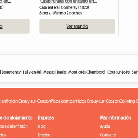
Casas rurales con encanto en alquiler
Casas rurales con encanto en alquiler
20)
Casa entera | Cormeray (41120)
6 pers. | Mínimo 2 noches
io
Ver anuncio
 |
Beaugency |
Lailly-en-Val |
Messas |
Baule |
Mont-près-Chambord |
Cour-sur-Loire |
Sai
l anfitrión Crouy-sur-Cosson
Pisos compartidos Crouy-sur-Cosson
Coliving 
os de alojamiento
Empresa
Más información
casa del anfitrión
Blog
Ayuda
idos
Empleo
Contacto