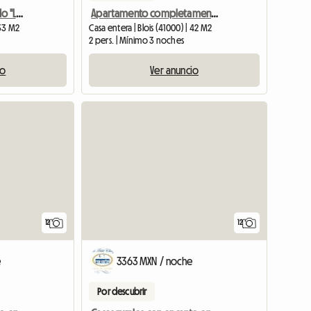
Apartamento amueblado "Le Papin" en el centro de la ciudad de Blois
Apartamento completamente amueblado en el corazón del centro de Blois, 41 m2
 33 M2
Casa entera | Blois (41000) | 42 M2
2 pers. | Mínimo 3 noches
io
Ver anuncio
12
12
e
3363 MXN / noche
Por descubrir