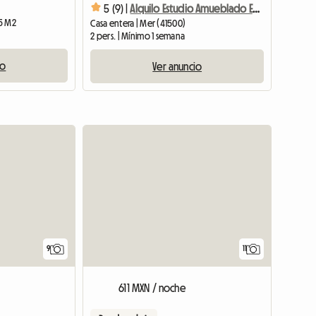
5 (9) |
Alquilo Estudio Amueblado En El 1er Piso
15 M2
Casa entera | Mer (41500)
2 pers. | Mínimo 1 semana
io
Ver anuncio
9
11
611 MXN / noche