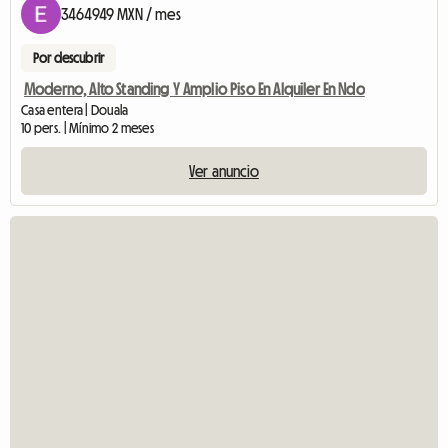
3464949 MXN / mes
Por descubrir
Moderno, Alto Standing Y Amplio Piso En Alquiler En Ndo
Casa entera | Douala
10 pers. | Mínimo 2 meses
Ver anuncio