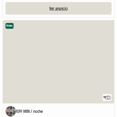
Ver anuncio
Video
10
1019 MXN / noche