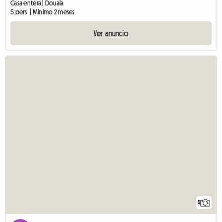
Casa entera | Douala
5 pers. | Mínimo 2 meses
Ver anuncio
5