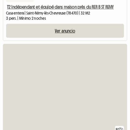
T2 Indépendant et équipé dans maison près du RER B ST REMY
Casa entera | Saint-Rémy-lès-Chevreuse (78470) | 32 M2
3 pers. | Mínimo 2 noches
Ver anuncio
5