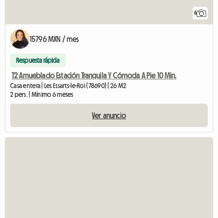
6
15796 MXN / mes
Respuesta rápida
T2 Amueblado Estación Tranquila Y Cómoda A Pie 10 Min.
Casa entera | Les Essarts-le-Roi (78690) | 26 M2
2 pers. | Mínimo 6 meses
Ver anuncio