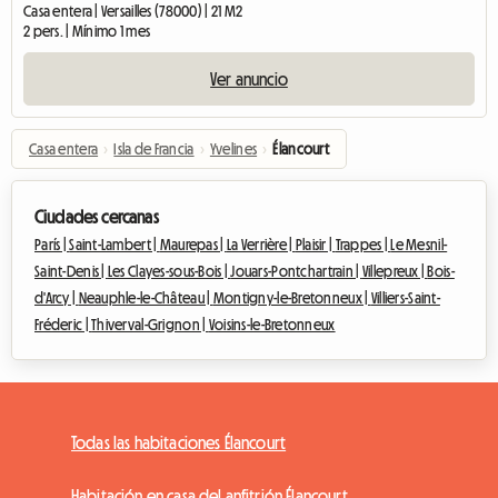
Casa entera | Versailles (78000) | 21 M2
2 pers. | Mínimo 1 mes
Ver anuncio
Casa entera
›
Isla de Francia
›
Yvelines
›
Élancourt
Ciudades cercanas
París |
Saint-Lambert |
Maurepas |
La Verrière |
Plaisir |
Trappes |
Le Mesnil-
Saint-Denis |
Les Clayes-sous-Bois |
Jouars-Pontchartrain |
Villepreux |
Bois-
d'Arcy |
Neauphle-le-Château |
Montigny-le-Bretonneux |
Villiers-Saint-
Fréderic |
Thiverval-Grignon |
Voisins-le-Bretonneux
Todas las habitaciones Élancourt
Habitación en casa del anfitrión Élancourt