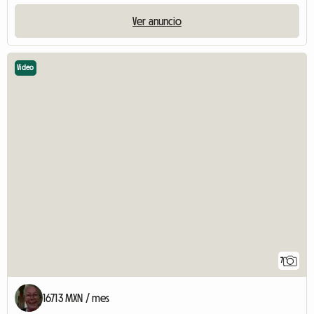
Ver anuncio
Video
7
16713 MXN / mes