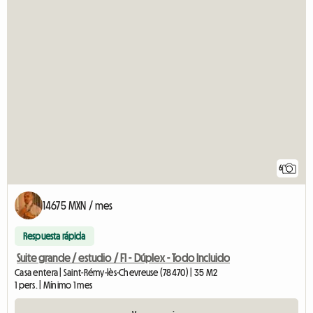
6
14675 MXN / mes
Respuesta rápida
Suite grande / estudio / F1 - Dúplex - Todo Incluido
Casa entera | Saint-Rémy-lès-Chevreuse (78470) | 35 M2
1 pers. | Mínimo 1 mes