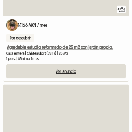
4
14166 MXN / mes
Por descubrir
Agradable estudio reformado de 25 m2 con jardín propio.
Casa entera | Châteaufort (78117) | 25 M2
1 pers. | Mínimo 1 mes
Ver anuncio