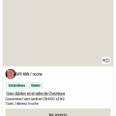
16
5911 MXN / noche
Instantánea
Master
Gran dúplex en el valle de Chevreuse
Casa entera | Saint-Lambert (78470) | 63 M2
7 pers. | Mínimo 1 noche
Ver anuncio