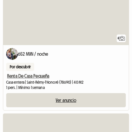
6
652 MXN / noche
Por descubrir
Renta De Casa Pequeña
Casa entera | Saint-Rémy-l'Honoré (78690) | 40 M2
1 pers. | Mínimo 1 semana
Ver anuncio