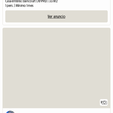
Casa entera | Élancourt (78990) | 33 M2
1 pers. | Mínimo 1 mes
Ver anuncio
3