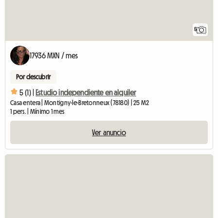
5
17936 MXN / mes
Por descubrir
5 (1) |
Estudio independiente en alquiler
Casa entera | Montigny-le-Bretonneux (78180) | 25 M2
1 pers. | Mínimo 1 mes
Ver anuncio