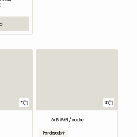
)
io
Ver el anunc
7
12
6719 MXN / noche
Por descubrir