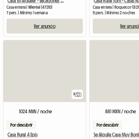
Casa En Alquiler - Vacaciones En Villeréal
Casa entera | Villeréal (47210)
Casa entera | Roquecor (821
7 pers. | Mínimo 1 semana
5 pers. | Mínimo 2 noches
Ver anuncio
Ver anunc
3
1024 MXN / noche
881 MXN / noche
Por descubrir
Por descubrir
Casa Rural 4 Epis