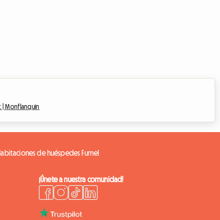
c |
Monflanquin
Habitaciones de huéspedes Fumel
¡Únete a nuestra comunidad!