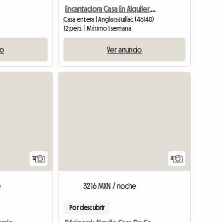
Encantadora Casa En Alquiler, Magnífica, Con Piscina Privada
Casa entera | Anglars-Juillac (46140)
12 pers. | Mínimo 1 semana
io
Ver anuncio
12
4
e
3216 MXN / noche
Por descubrir