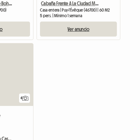
Casa Rural En Alquiler - Le Bohneur In The Vines
Cabaña Frente A La Ciudad Medieval
6700)
Casa entera | Puy-l'Évêque (46700) | 60 M2
5 pers. | Mínimo 1 semana
io
Ver anuncio
6
e
Alquiler De Una Hermosa Casa Y Piscina Privada