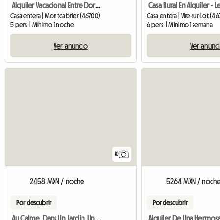
Alquiler Vacacional Entre Dordoña Y Lot
Casa entera | Montcabrier (46700)
Casa entera | Vire-sur-Lot (4
5 pers. | Mínimo 1 noche
6 pers. | Mínimo 1 semana
Ver anuncio
Ver anunc
10
2458 MXN / noche
5264 MXN / noch
Por descubrir
Por descubrir
Au Calme, Dans Un Jardin, Un Peu En Retrait De La Bastide M