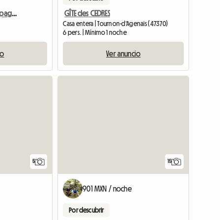
Gîte rural en pleine campagne
GÎTE des CEDRES
)
Casa entera | Tournon-d'Agenais (47370)
6 pers. | Mínimo 1 noche
io
Ver anuncio
5
15
901 MXN / noche
Por descubrir