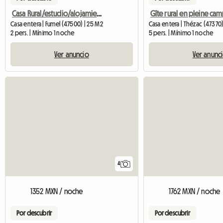
Casa Rural/estudio/alojamiento Y Desayuno
Casa entera | Fumel (47500) | 25 M2
Casa entera | Thézac (47370
2 pers. | Mínimo 1 noche
5 pers. | Mínimo 1 noche
Ver anuncio
Ver anunc
4
1352 MXN / noche
1762 MXN / noche
Por descubrir
Por descubrir