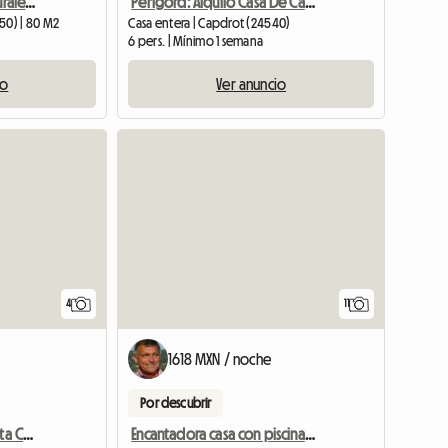
Casa Rural Tom - Casas Rurales Grand Pré - Piscina
Périgord: Alquilo Casa De Campo Con Piscina
50) | 80 M2
Casa entera | Capdrot (24540)
6 pers. | Mínimo 1 semana
io
Ver anuncio
Ver el anunc
4
11
1618 MXN / noche
Por descubrir
Se Alquila Casa Muy Bonita Con Piscina
Encantadora casa con piscina privada, paz y tranquilidad