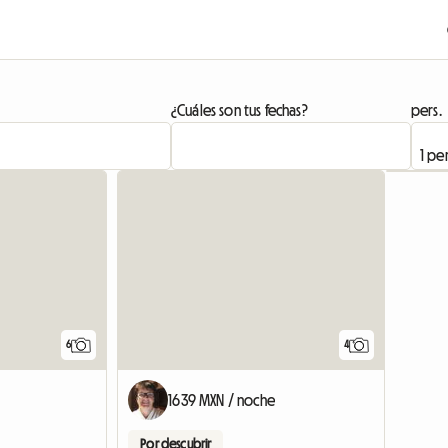
¿Cuáles son tus fechas?
pers.
6
4
1639 MXN / noche
Por descubrir