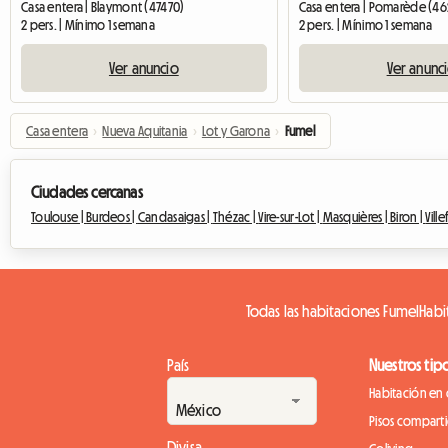
Casa entera | Blaymont (47470)
Casa entera | Pomarède (4
2 pers. | Mínimo 1 semana
2 pers. | Mínimo 1 semana
Ver anuncio
Ver anunc
Casa entera
›
Nueva Aquitania
›
Lot y Garona
›
Fumel
Ciudades cercanas
Toulouse |
Burdeos |
Candasaigas |
Thézac |
Vire-sur-Lot |
Masquières |
Biron |
Vill
Todas las habitaciones Fumel
Habi
País
Nuestros tip
Habitación en 
Pisos compart
Divisa