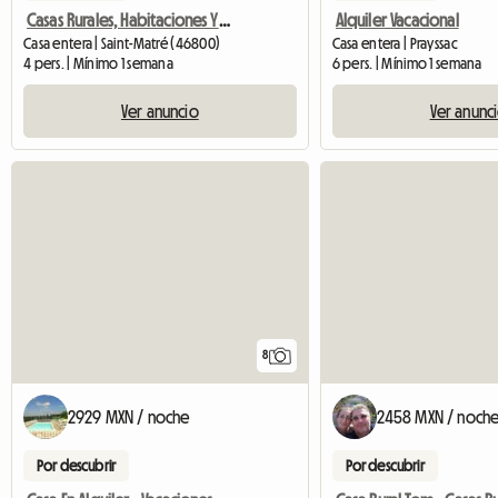
Casas Rurales, Habitaciones Y Table D'Hôtes
Alquiler Vacacional
Casa entera | Saint-Matré (46800)
Casa entera | Prayssac
4 pers. | Mínimo 1 semana
6 pers. | Mínimo 1 semana
Ver anuncio
Ver anunc
8
2929 MXN / noche
2458 MXN / noch
Por descubrir
Por descubrir