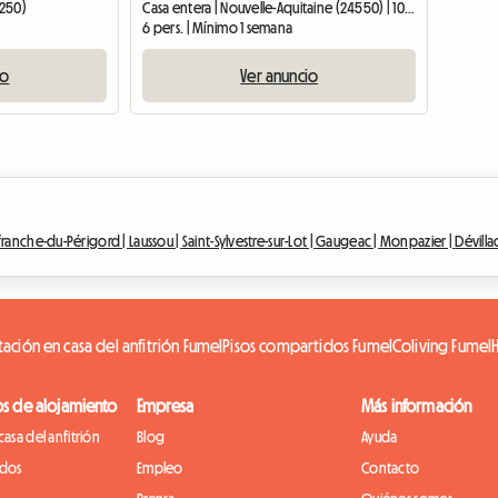
6250)
Casa entera | Nouvelle-Aquitaine (24550) | 100 M2
6 pers. | Mínimo 1 semana
io
Ver anuncio
efranche-du-Périgord |
Laussou |
Saint-Sylvestre-sur-Lot |
Gaugeac |
Monpazier |
Dévilla
tación en casa del anfitrión Fumel
Pisos compartidos Fumel
Coliving Fumel
os de alojamiento
Empresa
Más información
casa del anfitrión
Blog
Ayuda
idos
Empleo
Contacto