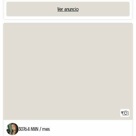
Ver anuncio
9
30764 MXN / mes