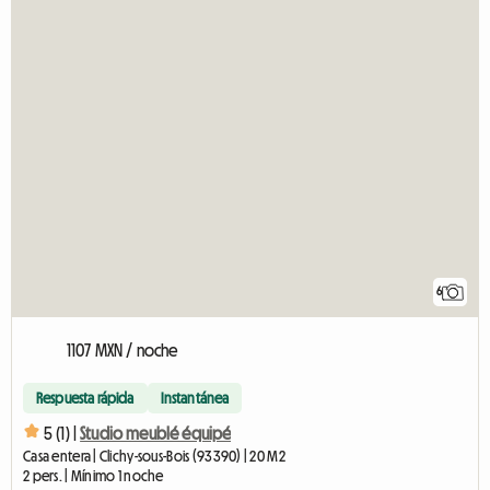
6
1107 MXN / noche
Respuesta rápida
Instantánea
5 (1) |
Studio meublé équipé
Casa entera | Clichy-sous-Bois (93390) | 20 M2
2 pers. | Mínimo 1 noche