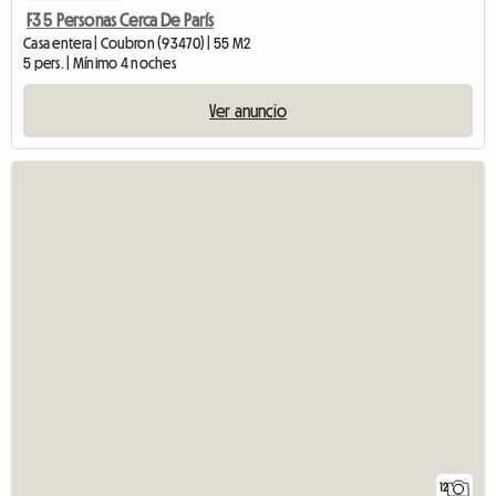
F3 5 Personas Cerca De París
Casa entera | Coubron (93470) | 55 M2
5 pers. | Mínimo 4 noches
Ver anuncio
12