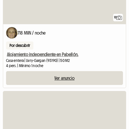
10
718 MXN / noche
Por descubrir
Alojamiento independiente en Pabellón.
Casa entera | Livry-Gargan (93190) | 50 M2
4 pers. | Mínimo 1 noche
Ver anuncio