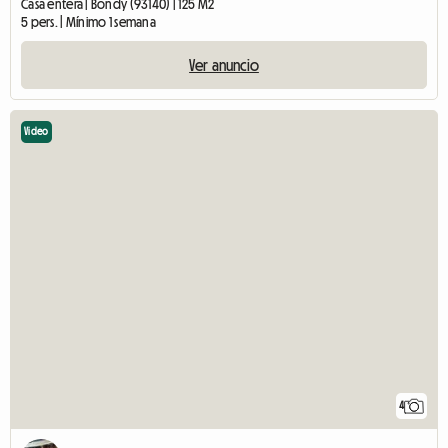
Casa entera | Bondy (93140) | 125 M2
5 pers. | Mínimo 1 semana
Ver anuncio
Video
4