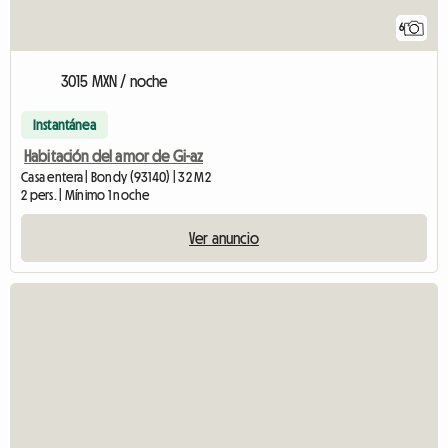
6
3015 MXN / noche
Instantánea
Habitación del amor de Gi-az
Casa entera | Bondy (93140) | 32 M2
2 pers. | Mínimo 1 noche
Ver anuncio