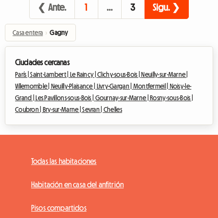
❮ Ante.
1
…
3
Sigu. ❯
Casa entera
›
Gagny
Ciudades cercanas
París |
Saint-Lambert |
Le Raincy |
Clichy-sous-Bois |
Neuilly-sur-Marne |
Villemomble |
Neuilly-Plaisance |
Livry-Gargan |
Montfermeil |
Noisy-le-
Grand |
Les Pavillons-sous-Bois |
Gournay-sur-Marne |
Rosny-sous-Bois |
Coubron |
Bry-sur-Marne |
Sevran |
Chelles
Todas las habitaciones
Habitación en casa del anfitrión
Pisos compartidos