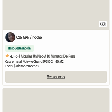
4
1025 MXN / noche
Respuesta rápida
4.1 (6) |
Alquilar Un Piso A 10 Minutos De París
Casa entera | Noisy-le-Grand (93160) | 40 M2
1 pers. | Mínimo 2 noches
Ver anuncio