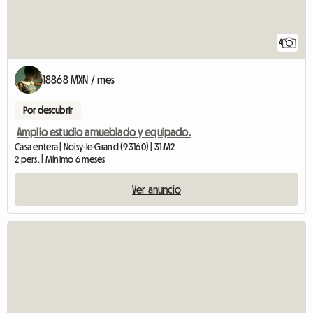
4
18868 MXN / mes
Por descubrir
Amplio estudio amueblado y equipado.
Casa entera | Noisy-le-Grand (93160) | 31 M2
2 pers. | Mínimo 6 meses
Ver anuncio