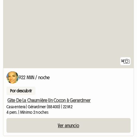
14
922 MXN / noche
Por descubrir
Gite De La Chaumière Un Cocon à Gerardmer
Casa entera | Gérardmer (88400) | 22 M2
4 pers. | Mínimo 2 noches
Ver anuncio