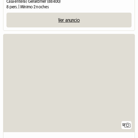
Casa entera | Gérardmer (88400)
8 pers. | Mínimo 2 noches
Ver anuncio
12