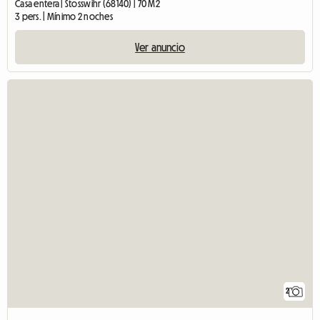
Casa entera | Stosswihr (68140) | 70 M2
3 pers. | Mínimo 2 noches
Ver anuncio
2