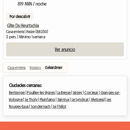
819 MXN / noche
Por descubrir
Gîte Du Heurtschia
Casa entera | Fraize (88230)
3 pers. | Mínimo 1 semana
Ver anuncio
Casa entera
›
Vosgos
›
Gérardmer
Ciudades cercanas
Bertrange |
Pouilley-les-Vignes |
La Bresse |
Liézey |
Corcieux |
Granges-sur-
Vologne |
Le Tholy |
Plainfaing |
Taintrux |
Le Syndicat |
Metzeral |
Les
Rouges-Eaux |
Sondernach |
Le Thillot