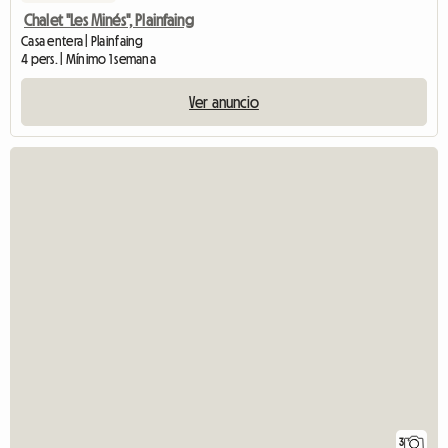
Chalet "Les Minés", Plainfaing
Casa entera | Plainfaing
4 pers. | Mínimo 1 semana
Ver anuncio
3