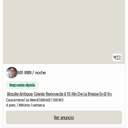
12
881 MXN / noche
Respuesta rápida
Alquile Antigua Granja Renovada A 15 Mn De La Bresse En El Vo
Casa entera | Le Menil (88160) | 100 M2
4 pers. | Mínimo 1 semana
Ver anuncio