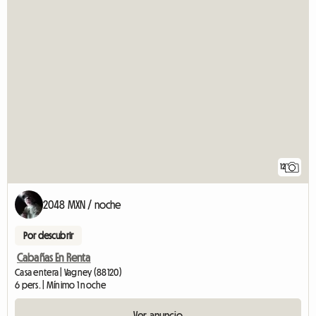
12
2048 MXN / noche
Por descubrir
Cabañas En Renta
Casa entera | Vagney (88120)
6 pers. | Mínimo 1 noche
Ver anuncio