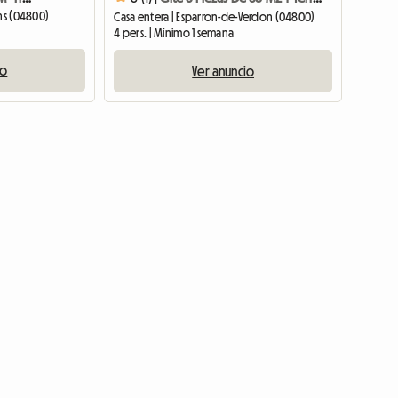
ins (04800)
Casa entera | Esparron-de-Verdon (04800)
4 pers. | Mínimo 1 semana
io
Ver anuncio