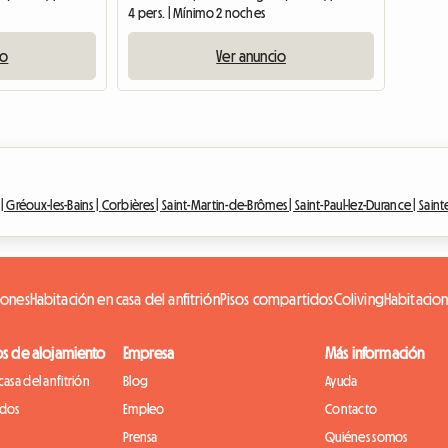
4 pers. | Mínimo 2 noches
io
Ver anuncio
 |
Gréoux-les-Bains |
Corbières |
Saint-Martin-de-Brômes |
Saint-Paul-lez-Durance |
Sainte
iones
Habitación en casa del anfitrión
Pisos compartidos
Coliving
Habitacio
os de alojamiento
Empresa
Más información
casa del anfitrión
Blog
Ayuda
idos
Empleo
Contacto
Prensa
Quiénes somos