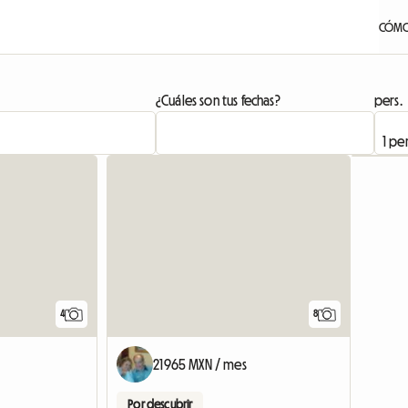
CÓMO
¿Cuáles son tus fechas?
pers.
4
8
21965 MXN / mes
Por descubrir