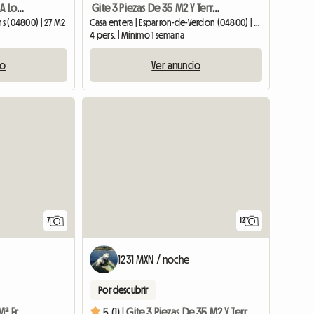
Hermoso Estudio Frente A Los Baños Termales
Gite 3 Piezas De 35 M2 Y Terreno Para 2/4 Personas En El
ns (04800) | 27 M2
Casa entera | Esparron-de-Verdon (04800) | 35 M2
4 pers. | Mínimo 1 semana
io
Ver anuncio
7
12
1231 MXN / noche
Por descubrir
Precioso Estudio De 40 M² Frente A Las Termas
5 (1) |
Gite 3 Piezas De 35 M2 Y Terreno Para 2/4 Personas