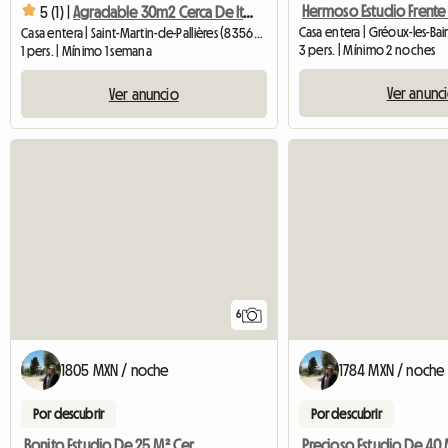
5 (1) |
Agradable 30m2 Cerca De Iter, Gorges Verdon, Saint Maximin
Casa entera | Gréoux-les-Bai
Casa entera | Saint-Martin-de-Pallières (83560) | 30 M2
3 pers. | Mínimo 2 noches
1 pers. | Mínimo 1 semana
Ver anunc
Ver anuncio
6
1805 MXN / noche
1784 MXN / noche
Por descubrir
Por descubrir
Bonito Estudio De 25 M² Cerca De Gorges Du Verdon