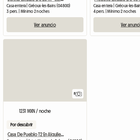
Casa entera | Gréoux-les-Bains (04800)
Casa entera | Gréoux-les-Ba
3 pers. | Mínimo 2 noches
4 pers. | Mínimo 2 noches
Ver anuncio
Ver anunc
8
1231 MXN / noche
Por descubrir
Casa De Pueblo T2 En Alquiler A 5 Km De G