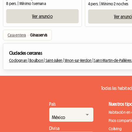
8 pers. | Mínimo 1 semana
4 pers. | Mínimo 2 noches
Ver anuncio
Ver anunc
Casa entera
›
Ginasservis
Ciudades cercanas
Codognan |
Boulbon |
Saint-Julien |
Vinon-sur-Verdon |
Saint-Martin-de-Pallières
Todas las habitac
País
Nuestros tip
Habitación en 
Pisos compart
Divisa
Coliving