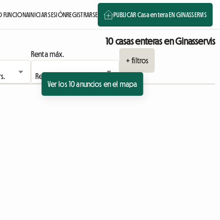
 FUNCIONA
INICIAR SESIÓN
REGISTRARSE
PUBLICAR Casa entera EN GINASSERVIS
10 casas enteras en Ginasservis
Renta máx.
+ filtros
Ver los 10 anuncios en el mapa