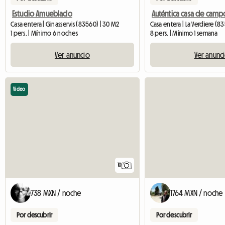
Estudio Amueblado
Casa entera | Ginasservis (83560) | 30 M2
Casa entera | La Verdiere (8
1 pers. | Mínimo 6 noches
8 pers. | Mínimo 1 semana
Ver anuncio
Ver anunc
Video
10
738 MXN / noche
1764 MXN / noche
Por descubrir
Por descubrir