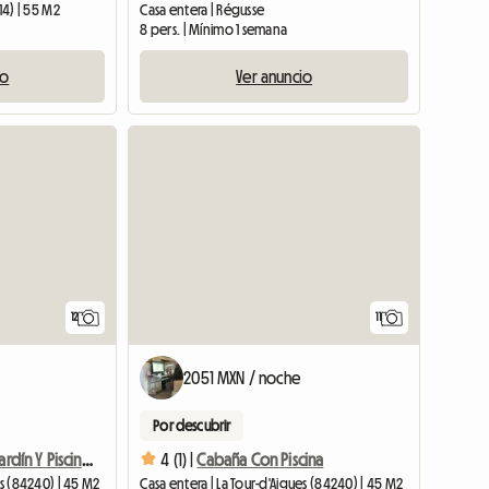
14) | 55 M2
Casa entera | Régusse
8 pers. | Mínimo 1 semana
io
Ver anuncio
12
11
2051 MXN / noche
Por descubrir
Casa Rural Con Jardín Y Piscina Para Compartir En Temporada
4 (1) |
Cabaña Con Piscina
es (84240) | 45 M2
Casa entera | La Tour-d'Aigues (84240) | 45 M2