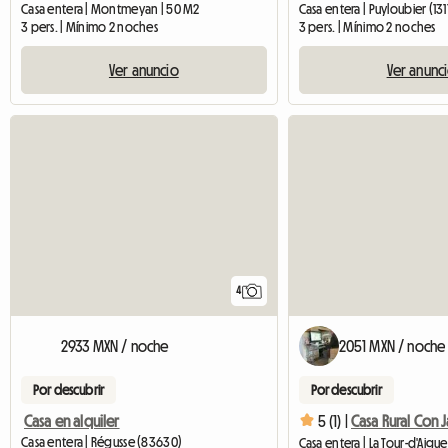
Casa entera | Montmeyan | 50 M2
Casa entera | Puyloubier (131
3 pers. | Mínimo 2 noches
3 pers. | Mínimo 2 noches
Ver anuncio
Ver anunc
4
2933 MXN / noche
2051 MXN / noche
Por descubrir
Por descubrir
Casa en alquiler
5 (1) |
Casa entera | Régusse (83630)
Casa entera | La Tour-d'Aigu