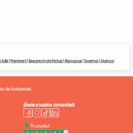
-Tulle |
Pierrevert |
Beaumont-de-Pertuis |
Manosque |
Tavernes |
Quinson
nes de huéspedes
¡Únete a nuestra comunidad!