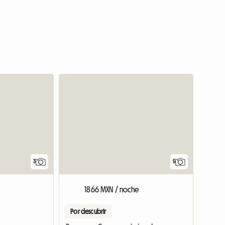
Ver el anuncio
3
5
1866 MXN / noche
Por descubrir