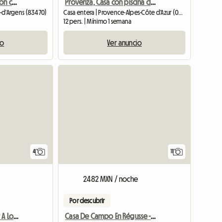
Bonita casa de campo con cómodo jardín privado.
Provenza, Casa con piscina climatizada
e-d'Argens (83470)
Casa entera | Provence-Alpes-Côte d'Azur (04500)
12 pers. | Mínimo 1 semana
io
Ver anuncio
4
11
2482 MXN / noche
Por descubrir
Apartamento En Alquiler A Los Pies De La Sainte-victoire
Casa De Campo En Régusse - Cerca De Los Lagos