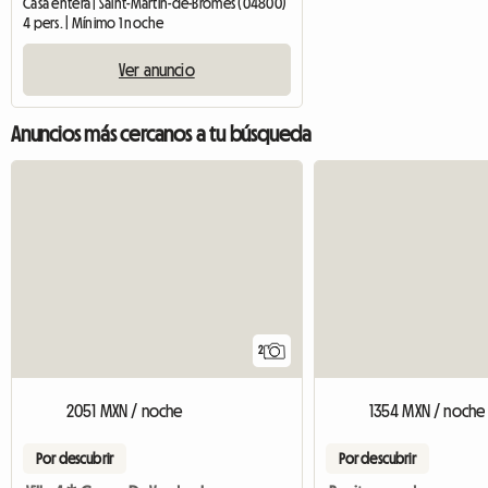
Casa entera | Saint-Martin-de-Brômes (04800)
4 pers. | Mínimo 1 noche
Ver anuncio
Anuncios más cercanos a tu búsqueda
2
2051 MXN / noche
1354 MXN / noche
Por descubrir
Por descubrir