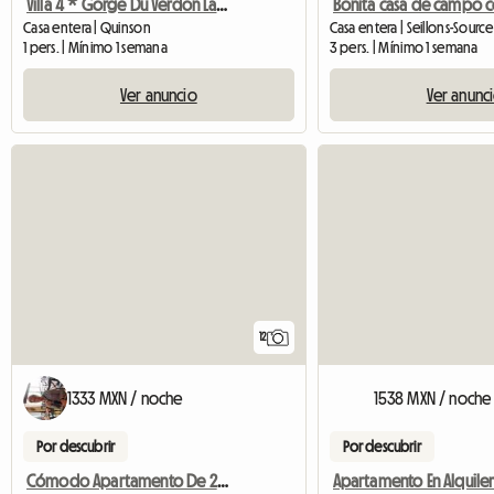
Villa 4 * Gorge Du Verdon Lago Saint Croix
Casa entera | Quinson
Casa entera | Seillons-Sourc
1 pers. | Mínimo 1 semana
3 pers. | Mínimo 1 semana
Ver anuncio
Ver anunc
12
1333 MXN / noche
1538 MXN / noche
Por descubrir
Por descubrir
Cómodo Apartamento De 2 Habitaciones