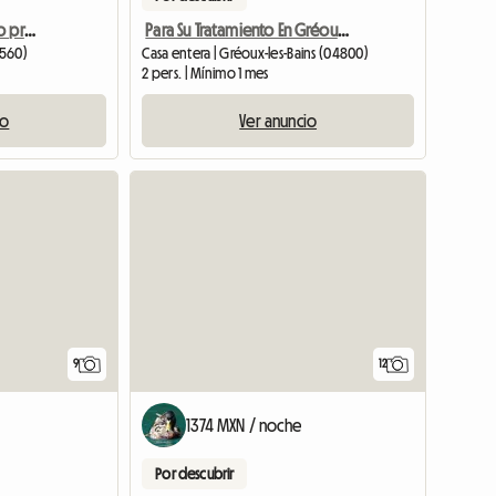
Auténtica casa de campo provenzal en alquiler
Para Su Tratamiento En Gréoux Les Bains Cita
3560)
Casa entera | Gréoux-les-Bains (04800)
2 pers. | Mínimo 1 mes
io
Ver anuncio
9
12
1374 MXN / noche
Por descubrir