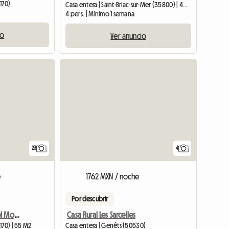
170)
Casa entera | Saint-Briac-sur-Mer (35800) | 40 M2
4 pers. | Mínimo 1 semana
io
Ver anuncio
23
4
e
1762 MXN / noche
Por descubrir
Desde el campo hasta el Mont Saint-Michel
Casa Rural Les Sarcelles
170) | 55 M2
Casa entera | Genêts (50530)