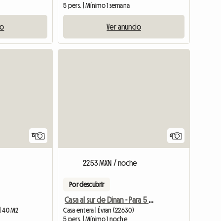
5 pers. | Mínimo 1 semana
io
Ver anuncio
13
6
2253 MXN / noche
Por descubrir
Casa al sur de Dinan - Para 5 personas
 | 40 M2
Casa entera | Évran (22630)
5 pers. | Mínimo 1 noche