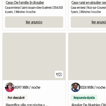
Casas De Familia En Alquiler
Casa entera | Saint-Jouan-des-Guérets (35430)
Casa entera | Roz-sur-Coues
4 pers. | Mínimo 1 noche
7 pers. | Mínimo 1 noche
Ver anuncio
Ver anunc
2
4097 MXN / noche
1024 MXN / noche
Por descubrir
Respuesta rápida
Magnífica villa con piscina y cascada en alquiler