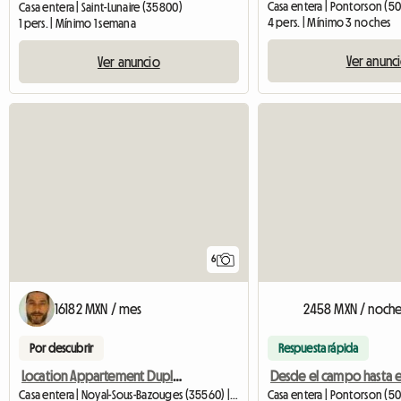
Casa entera | Pontorson (50
Casa entera | Saint-Lunaire (35800)
4 pers. | Mínimo 3 noches
1 pers. | Mínimo 1 semana
Ver anunc
Ver anuncio
6
16182 MXN / mes
2458 MXN / noch
Por descubrir
Respuesta rápida
Location Appartement Duplex 75 M2
Casa entera | Noyal-Sous-Bazouges (35560) | 75 M2
Casa entera | Pontorson (50