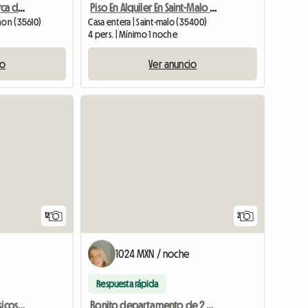
Casa rural en alquiler cerca del Mont Saint-Michel
Piso En Alquiler En Saint-Malo 'les comptoirs'
non (35610)
Casa entera | Saint-malo (35400)
4 pers. | Mínimo 1 noche
io
Ver anuncio
Ver el anuncio
12
2
1024 MXN / noche
Respuesta rápida
Alquiler De Muebles Clásicos A Corto Plazo
Bonito departamento de 2 ambientes bien ubicado.