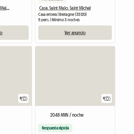
Casas Rurales Entre Saint-Malo Y Mont Michel
Casa, Saint Malo, Saint Michel
Casa entera | Bretagne (35120)
5 pers. | Mínimo 3 noches
io
Ver anuncio
8
4
2048 MXN / noche
Respuesta rápida