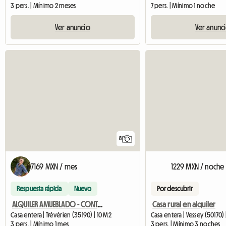
3 pers. | Mínimo 2 meses
7 pers. | Mínimo 1 noche
Ver anuncio
Ver anunc
8
7169 MXN / mes
1229 MXN / noche
Respuesta rápida
Nuevo
Por descubrir
ALQUILER AMUEBLADO - CONTRATO DE ARRENDAMIENTO DE MOVILIDAD (DE 1 A 6 MESES) Octubre a Marzo
Casa rural en alquiler
Casa entera | Trévérien (35190) | 10 M2
Casa entera | Vessey (50170)
3 pers. | Mínimo 1 mes
3 pers. | Mínimo 3 noches