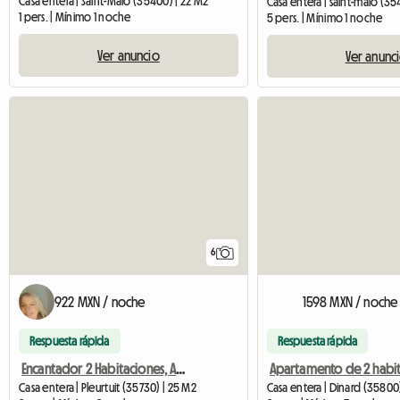
Casa entera | Saint-Malo (35400) | 22 M2
Casa entera | saint-malo (3
1 pers. | Mínimo 1 noche
5 pers. | Mínimo 1 noche
Ver anuncio
Ver anunc
6
922 MXN / noche
1598 MXN / noche
Respuesta rápida
Respuesta rápida
Encantador 2 Habitaciones, Agradable y Tranquilo.
Casa entera | Pleurtuit (35730) | 25 M2
Casa entera | Dinard (35800