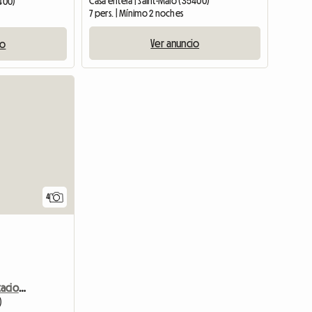
Casa entera | Saint-Malo (35400)
5400)
7 pers. | Mínimo 2 noches
Ver anuncio
io
4
Apartamento de 2 habitaciones en el centro de Dinard
)