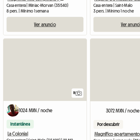
Casa entera | Miniac-Morvan (35540)
Casa entera | Saint-Malo
8 pers. | Mínimo 1 semana
3 pers. | Mínimo 1 noche
Ver anuncio
Ver anunc
18
1024 MXN / noche
3072 MXN / noche
Instantánea
Por descubrir
La Colonial