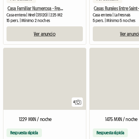
Casa Familiar Numerosa - Frente Al Mar
Casa entera | Hirel (35120) | 225 M2
Casa entera | La Fresnais
15 pers. | Mínimo 2 noches
5 pers. | Mínimo 5 noches
Ver anuncio
Ver anunc
4
1229 MXN / noche
1475 MXN / noche
Respuesta rápida
Respuesta rápida