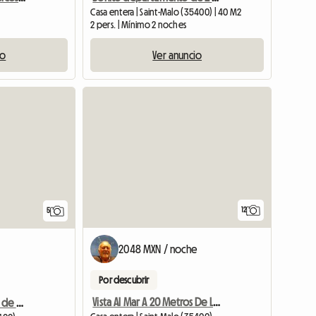
Casa entera | Saint-Malo (35400) | 40 M2
2 pers. | Mínimo 2 noches
io
Ver anuncio
12
5
2048 MXN / noche
Por descubrir
Vista Al Mar A 20 Metros De La Playa, A 500 Metros Del Intra-
Magnífico apartamento de 4 habitaciones en Saint Malo, cerca de playas y comercios.