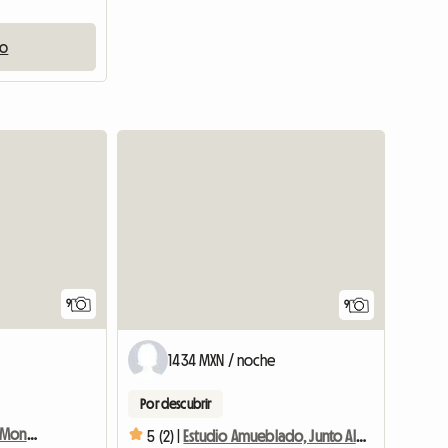
io
Ver el anunc
9
9
1434 MXN / noche
Por descubrir
Apartamento Cerca Del Mont Saint Mi
5 (2) |
Estudio Amueblado, Junto Al Mar En Renta