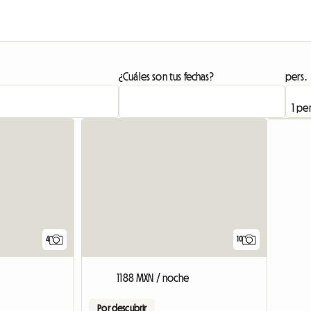
¿Cuáles son tus fechas?
pers.
4
10
1188 MXN / noche
Por descubrir