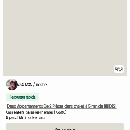
12
734 MXN / noche
Respuesta rápida
Deux Appartements De 2 Pièces dans chalet à 5 mn de BRIDES l
Casa entera | Salins-les-Thermes (73600)
5 pers. | Mínimo 1 semana