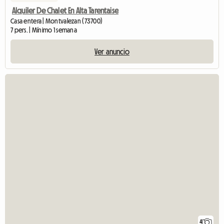
Alquiler De Chalet En Alta Tarentaise
Casa entera | Montvalezan (73700)
7 pers. | Mínimo 1 semana
Ver anuncio
4