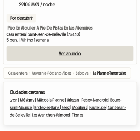
29106 MXN / noche
Por descubrir
Piso En Alquiler A Pie De Pistas En Les Menuires
Casa entera | Saint-Jean-de-Belleville (73440)
5 pers. | Mínimo 1 semana
Ver anuncio
Casa entera
›
Auvernia-Ródano-Alpes
›
Saboya
›
La Plagne-Tarentaise
Ciudades cercanas
Lyon |
Mésigny |
Mâcot-la-Plagne |
Valezan |
Peisey-Nancroix |
Bourg-
Saint-Maurice |
Brides-les-Bains |
Séez |
Moûtiers |
Hauteluce |
Saint-Jean-
de-Belleville |
Les Avanchers-Valmorel |
Tignes