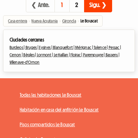
❮ Ante.
1
2
Sigu. ❯
Casa entera
›
Nueva Aquitania
›
Gironda
›
Le Bouscat
Ciudades cercanas
Burdeos |
Bruges |
Eysines |
Blanquefort |
Mérignac |
Talence |
Pessac |
Cenon |
Bègles |
Lormont |
Le Haillan |
Floirac |
Parempuyre |
Bassens |
Villenave-d'Ornon
Todas las habitaciones Le Bouscat
Habitación en casa del anfitrión Le Bouscat
Pisos compartidos Le Bouscat