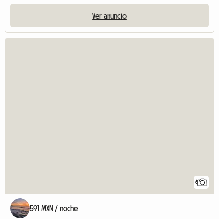
Ver anuncio
6
591 MXN / noche