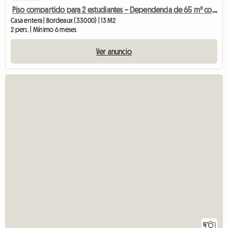
Piso compartido para 2 estudiantes – Dependencia de 65 m² con jardín
Casa entera | Bordeaux (33000) | 13 M2
2 pers. | Mínimo 6 meses
Ver anuncio
5