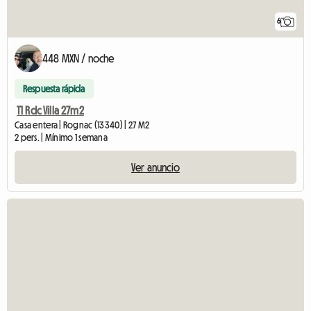
6
448 MXN / noche
Respuesta rápida
T1 Rdc Villa 27m2
Casa entera | Rognac (13340) | 27 M2
2 pers. | Mínimo 1 semana
Ver anuncio