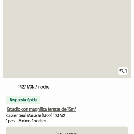
9
1427 MXN / noche
Respuesta rápida
Estudio con magnífica terraza de 13m²
Casa entera | Marseille (13001) | 23 M2
1 pers. | Mínimo 2 noches
Ver anuncio