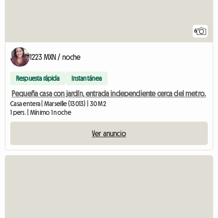
6
1223 MXN / noche
Respuesta rápida
Instantánea
Pequeña casa con jardín, entrada independiente cerca del metro.
Casa entera | Marseille (13013) | 30 M2
1 pers. | Mínimo 1 noche
Ver anuncio