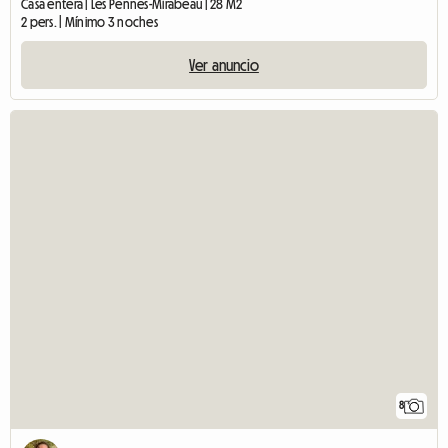
Casa entera | Les Pennes-Mirabeau | 28 M2
2 pers. | Mínimo 3 noches
Ver anuncio
8