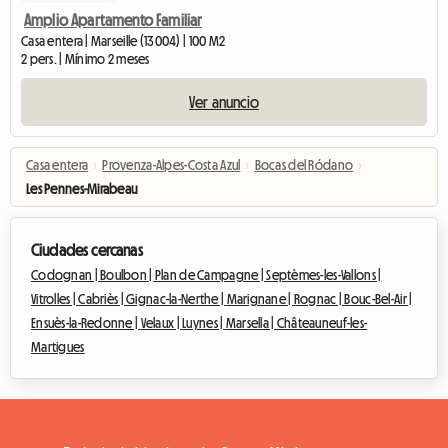
Amplio Apartamento Familiar
Casa entera | Marseille (13004) | 100 M2
2 pers. | Mínimo 2 meses
Ver anuncio
Casa entera
›
Provenza-Alpes-Costa Azul
›
Bocas del Ródano
›
Les Pennes-Mirabeau
Ciudades cercanas
Codognan |
Boulbon |
Plan de Campagne |
Septèmes-les-Vallons |
Vitrolles |
Cabriès |
Gignac-la-Nerthe |
Marignane |
Rognac |
Bouc-Bel-Air |
Ensuès-la-Redonne |
Velaux |
Luynes |
Marsella |
Châteauneuf-les-
Martigues