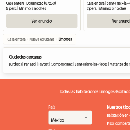
Casa entera | Dournazac (87230)
5 pers. | Mínimo 2 noches
2 pers. | Mínimo 5 noches
Ver anuncio
Ver anunc
Casa entera
›
Nueva Aquitania
›
Limoges
Ciudades cercanas
Burdeos |
Panazol |
Feytiat |
Compreignac |
Saint-Hilaire-les-Places |
Matanza de 
Todas las habitaciones Limoges
Habitaci
País
Nuestros tip
Habitación en 
Pisos compart