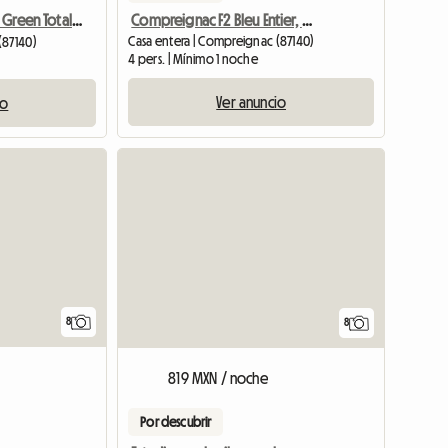
Compreignac F2 Bleu Entier, Amueblado y equipado con jardín cerrado.
Compreignac F1 Green Totalmente Amueblado Equipado Vista Sobre El Bosque
Casa entera | Compreignac (87140)
(87140)
4 pers. | Mínimo 1 noche
Ver anuncio
io
8
8
819 MXN / noche
Por descubrir