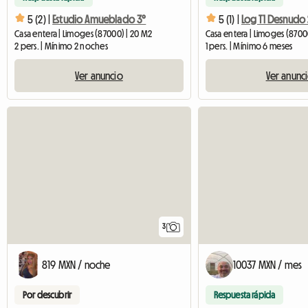
5 (2) |
Estudio Amueblado 3°
5 (1) |
Log T1 Desnudo 
Casa entera | Limoges (87000) | 20 M2
Casa entera | Limoges (8700
2 pers. | Mínimo 2 noches
1 pers. | Mínimo 6 meses
Ver anuncio
Ver anunc
3
819 MXN / noche
10037 MXN / mes
Por descubrir
Respuesta rápida