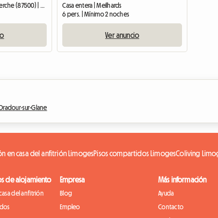
Casa entera | Saint-Yrieix-la-Perche (87500) | 20 M2
Casa entera | Meilhards
6 pers. | Mínimo 2 noches
io
Ver anuncio
Oradour-sur-Glane
ón en casa del anfitrión Limoges
Pisos compartidos Limoges
Coliving Limo
os de alojamiento
Empresa
Más información
casa del anfitrión
Blog
Ayuda
idos
Empleo
Contacto