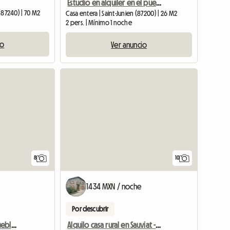
Estudio en alquiler en el pueblo de La Bretagne St Junien 87
 (87240) | 70 M2
Casa entera | Saint-Junien (87200) | 26 M2
2 pers. | Mínimo 1 noche
io
Ver anuncio
8
10
1434 MXN / noche
Por descubrir
Estudio Reformado Amueblado Con Jardín
Alquilo casa rural en Sauviat - 10 minutos salida por la autopista 89