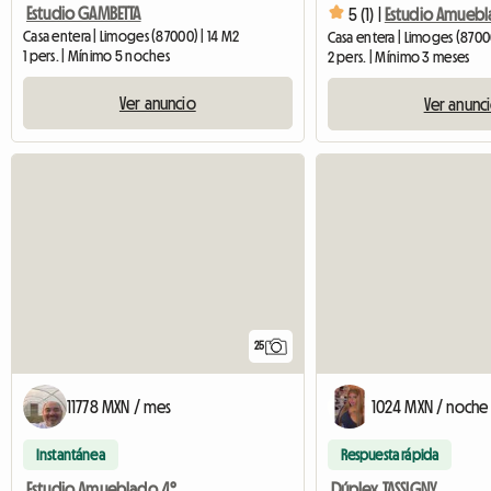
Estudio GAMBETTA
5 (1) |
Estudio Amuebl
Casa entera | Limoges (87000) | 14 M2
Casa entera | Limoges (8700
1 pers. | Mínimo 5 noches
2 pers. | Mínimo 3 meses
Ver anuncio
Ver anunc
25
11778 MXN / mes
1024 MXN / noche
Instantánea
Respuesta rápida
Estudio Amueblado 4°
Dúplex TASSIGNY