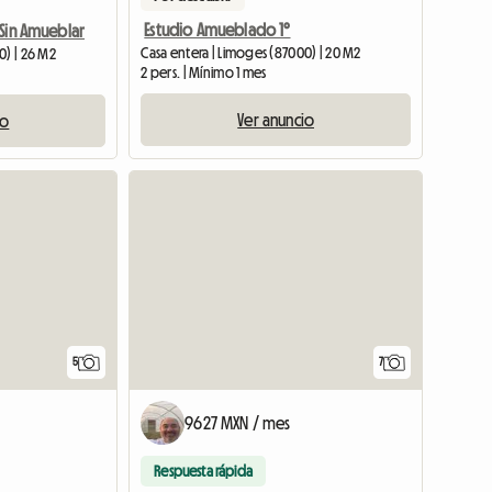
Estudio Amueblado 1°
Sin Amueblar
Casa entera | Limoges (87000) | 20 M2
0) | 26 M2
2 pers. | Mínimo 1 mes
Ver anuncio
io
Ver el anunc
5
7
9627 MXN / mes
Respuesta rápida