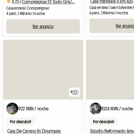
Casa tranquila 4 km A20
5 (1) |
Compreignac F2 Todo Gris/malva Amueblado Equipado Con Terrass
Casa entera | Saint-Sylvestre
Casa entera | Compreignac
6 pers. | Mínimo 1 noche
4 pers. | Mínimo 1 noche
Ver anunc
Ver anuncio
8
922 MXN / noche
1024 MXN / noche
Por descubrir
Por descubrir
Casa De Campo En Dournazac