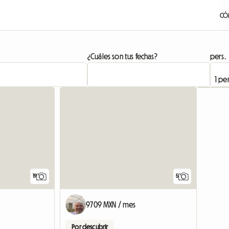
CÓ
¿Cuáles son tus fechas?
pers.
19
5
9709 MXN / mes
Por descubrir