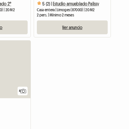
ado 2°
5 (2) |
Estudio amueblado Palissy
0) | 20 M2
Casa entera | Limoges (87000) | 20 M2
2 pers. | Mínimo 2 meses
io
Ver anuncio
6