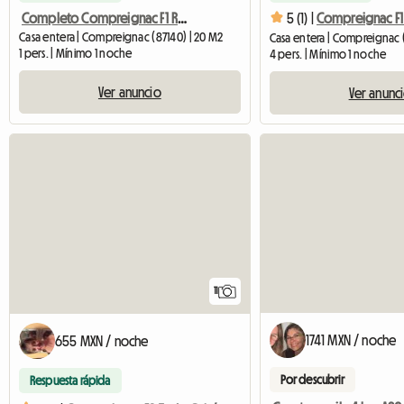
Completo Compreignac F1 Rojo Y Naranja Amueblado Equipado Vue Para
5 (1) |
Casa entera | Compreignac (87140) | 20 M2
Casa entera | Compreignac 
1 pers. | Mínimo 1 noche
4 pers. | Mínimo 1 noche
Ver anuncio
Ver anunc
11
1741 MXN / noche
655 MXN / noche
Por descubrir
Respuesta rápida