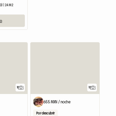
0) | 24 M2
io
12
12
655 MXN / noche
Por descubrir