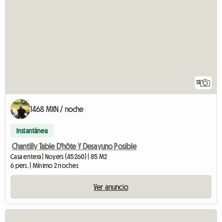
13
1468 MXN / noche
Instantánea
Chantilly Table D'hôte Y Desayuno Posible
Casa entera | Noyers (45260) | 85 M2
6 pers. | Mínimo 2 noches
Ver anuncio