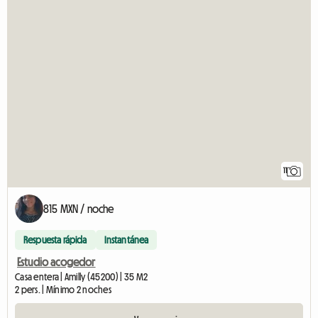
11
815 MXN / noche
Respuesta rápida
Instantánea
Estudio acogedor
Casa entera | Amilly (45200) | 35 M2
2 pers. | Mínimo 2 noches