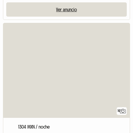
Ver anuncio
10
1304 MXN / noche