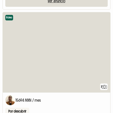
Ver anuncio
Video
2
15694 MXN / mes
Por descubrir