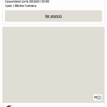
Casa entera | Lorris (45260) | 30 M2
1 pers. | Mínimo 1 semana
Ver anuncio
20