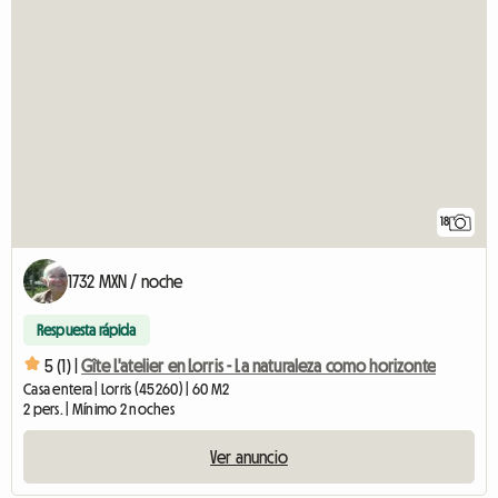
18
1732 MXN / noche
Respuesta rápida
5 (1) |
Gîte L'atelier en Lorris - La naturaleza como horizonte
Casa entera | Lorris (45260) | 60 M2
2 pers. | Mínimo 2 noches
Ver anuncio