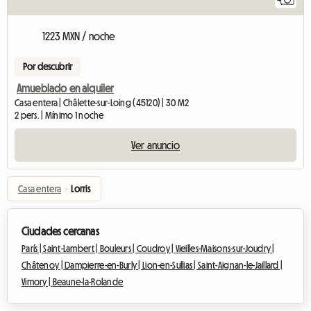
1223 MXN / noche
Por descubrir
Amueblado en alquiler
Casa entera | Châlette-sur-Loing (45120) | 30 M2
2 pers. | Mínimo 1 noche
Ver anuncio
Casa entera
›
Lorris
Ciudades cercanas
París |
Saint-Lambert |
Bouleurs |
Coudroy |
Vieilles-Maisons-sur-Joudry |
Châtenoy |
Dampierre-en-Burly |
Lion-en-Sullias |
Saint-Aignan-le-Jaillard |
Vimory |
Beaune-la-Rolande