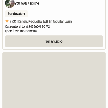
938 MXN / noche
Por descubrir
5 (2) |
L'anex, Pequeño Loft En Alquiler Lorris
Casa entera | Lorris (45260) | 30 M2
1 pers. | Mínimo 1 semana
Ver anuncio