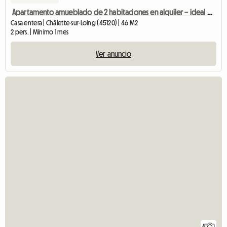
Apartamento amueblado de 2 habitaciones en alquiler – ideal para estudiantes/personas que se mudan – Montargis
Casa entera | Châlette-sur-Loing (45120) | 46 M2
2 pers. | Mínimo 1 mes
Ver anuncio
4