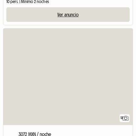
10 pers. | Mínimo 2 noches
Ver anuncio
12
3072 MXN / noche