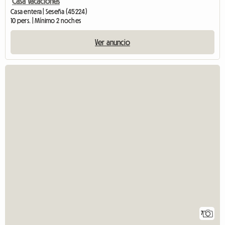
Casa Vacaciones
Casa entera | Seseña (45224)
10 pers. | Mínimo 2 noches
Ver anuncio
7