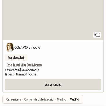
12
6657 MXN / noche
Por descubrir
Casa Rural Villa Del Monte
Casa entera | Navahermosa
12 pers. | Mínimo 1 noche
Ver anuncio
Casa entera
›
Comunidad de Madrid
›
Madrid
›
Madrid