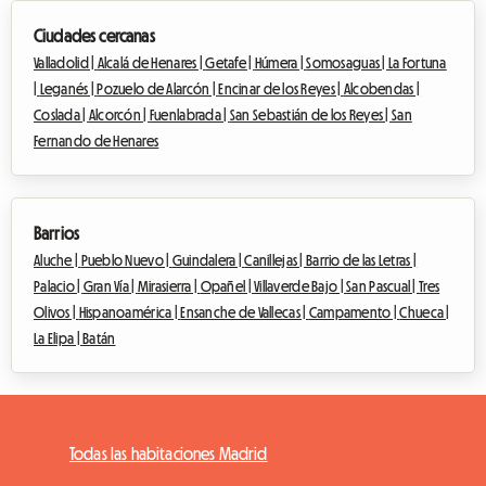
Ciudades cercanas
Valladolid |
Alcalá de Henares |
Getafe |
Húmera |
Somosaguas |
La Fortuna
|
Leganés |
Pozuelo de Alarcón |
Encinar de los Reyes |
Alcobendas |
Coslada |
Alcorcón |
Fuenlabrada |
San Sebastián de los Reyes |
San
Fernando de Henares
Barrios
Aluche |
Pueblo Nuevo |
Guindalera |
Canillejas |
Barrio de las Letras |
Palacio |
Gran Vía |
Mirasierra |
Opañel |
Villaverde Bajo |
San Pascual |
Tres
Olivos |
Hispanoamérica |
Ensanche de Vallecas |
Campamento |
Chueca |
La Elipa |
Batán
Todas las habitaciones Madrid