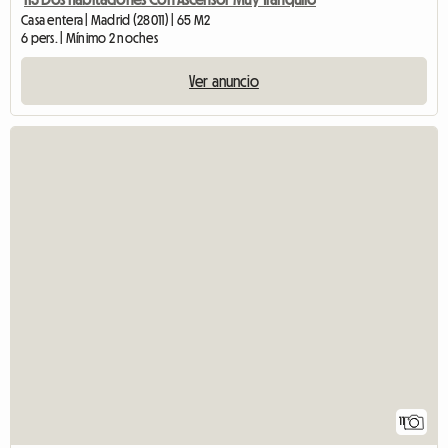
Casa entera | Madrid (28011) | 65 M2
6 pers. | Mínimo 2 noches
Ver anuncio
11