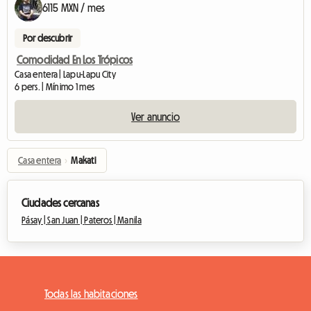
6115 MXN / mes
Por descubrir
Comodidad En Los Trópicos
Casa entera | Lapu-Lapu City
6 pers. | Mínimo 1 mes
Ver anuncio
Casa entera
›
Makati
Ciudades cercanas
Pásay |
San Juan |
Pateros |
Manila
Todas las habitaciones