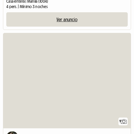
Casa entera | Manila (1004)
4 pers. | Mínimo 3 noches
Ver anuncio
9