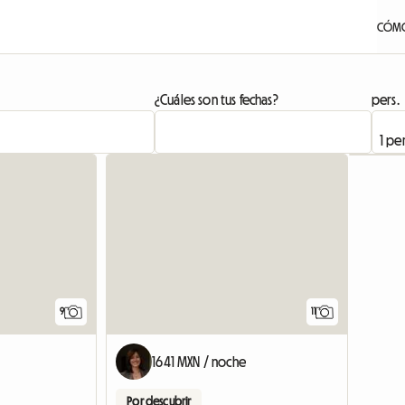
CÓMO
¿Cuáles son tus fechas?
pers.
Ver el anunc
9
11
1641 MXN / noche
Por descubrir