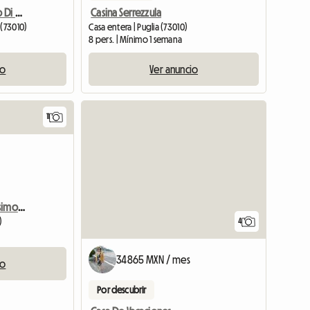
Appartamento In Centro Di Porto Cesareo
Casina Serrezzula
 (73010)
Casa entera | Puglia (73010)
8 pers. | Mínimo 1 semana
io
Ver anuncio
11
Dream Home - Centralissimo Appartamento Accogliente
)
4
34865 MXN / mes
io
Por descubrir