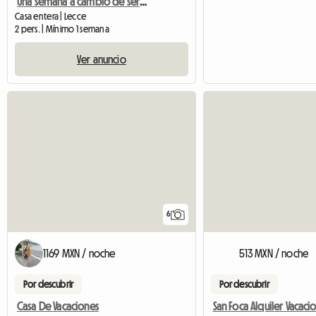
Una semana a cambio de servicios de jardinería y pintura.
Casa entera | Lecce
2 pers. | Mínimo 1 semana
Ver anuncio
6
1169 MXN / noche
513 MXN / noche
Por descubrir
Por descubrir
Casa De Vacaciones
San Foca Alquiler Vacaci