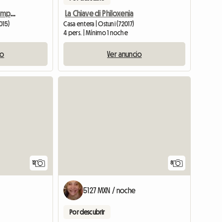
Masseria Del'700 En El Campo De Apulia, Dependencia
La Chiave di Philoxenia
015)
Casa entera | Ostuni (72017)
4 pers. | Mínimo 1 noche
io
Ver anuncio
12
8
5127 MXN / noche
Por descubrir