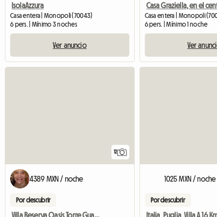
IsolaAzzura
Casa entera | Monopoli (70043)
Casa entera | Monopoli (70
6 pers. | Mínimo 3 noches
6 pers. | Mínimo 1 noche
Ver anuncio
Ver anunc
12
4389 MXN / noche
1025 MXN / noche
Por descubrir
Por descubrir
Villa Reserva Oasis Torre Guaceto Mare Ostuni Ialie