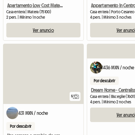
Apartamento Low Cost Matera-centro
Casa entera | Matera (75100)
Casa entera | Porto Cesareo
2 pers. | Mínimo 1 noche
4 pers. | Mínimo 3 noches
Ver anuncio
Ver anunc
1436 MXN / noche
Por descubrir
Casa entera | Bisceglie (76011
5
4 pers. | Mínimo 2 noches
431 MXN / noche
Ver anunc
Por descubrir