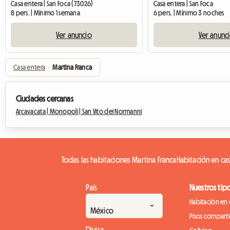
Casa entera | San Foca (73026)
Casa entera | San Foca
8 pers. | Mínimo 1 semana
6 pers. | Mínimo 3 noches
Ver anuncio
Ver anunc
Casa entera
›
Martina Franca
Ciudades cercanas
Arcavacata |
Monopoli |
San Vito dei Normanni
Todas las habitaciones Martina Franca
Habitación en cas
País
Nuestros tip
Habitación en 
Pisos compart
Divisa