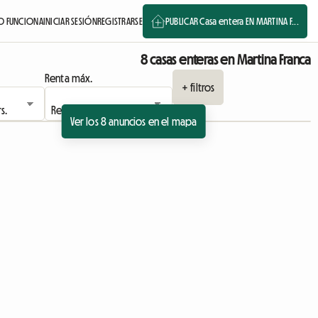
 FUNCIONA
INICIAR SESIÓN
REGISTRARSE
PUBLICAR Casa entera EN MARTINA F...
8 casas enteras en Martina Franca
Renta máx.
+ filtros
Ver los 8 anuncios en el mapa
io