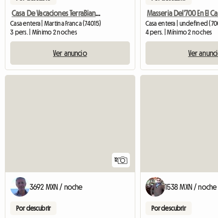
Casa De Vacaciones TerraBianca
Casa entera | Martina Franca (74015)
Casa entera | undefined (70
3 pers. | Mínimo 2 noches
4 pers. | Mínimo 2 noches
Ver anuncio
Ver anunc
12
3692 MXN / noche
1538 MXN / noche
Por descubrir
Por descubrir