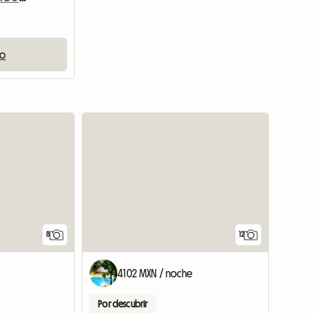
io
8
12
4102 MXN / noche
Por descubrir