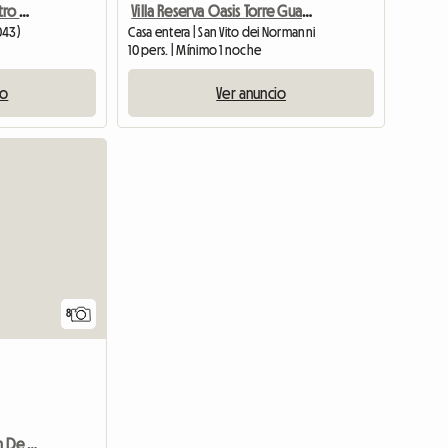
Casa Graziella, en el centro de Monopoli
Villa Reserva Oasis Torre Guaceto Mare Ostuni Ialie
043)
Casa entera | San Vito dei Normanni
10 pers. | Mínimo 1 noche
io
Ver anuncio
8
Italia, Puglia, Villa A 16 Km De Ostuni