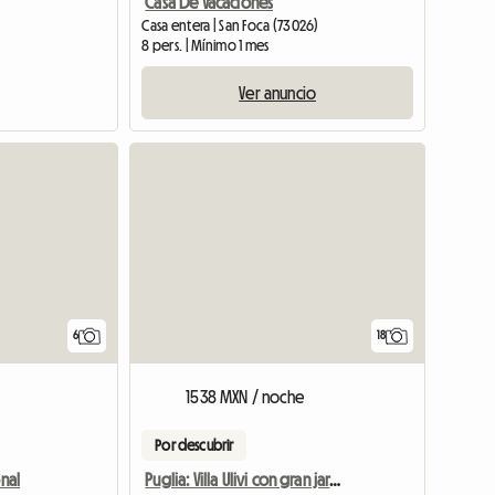
Casa De Vacaciones
Casa entera | San Foca (73026)
8 pers. | Mínimo 1 mes
Ver anuncio
6
18
1538 MXN / noche
Por descubrir
onal
Puglia: Villa Ulivi con gran jardín equipado cerca del mar