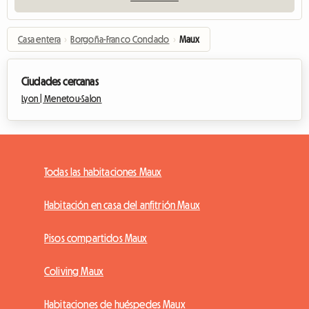
Casa entera
›
Borgoña-Franco Condado
›
Maux
Ciudades cercanas
Lyon |
Menetou-Salon
Todas las habitaciones Maux
Habitación en casa del anfitrión Maux
Pisos compartidos Maux
Coliving Maux
Habitaciones de huéspedes Maux