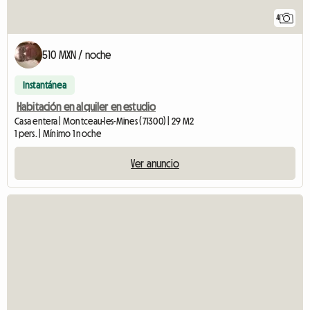
4
510 MXN / noche
Instantánea
Habitación en alquiler en estudio
Casa entera | Montceau-les-Mines (71300) | 29 M2
1 pers. | Mínimo 1 noche
Ver anuncio