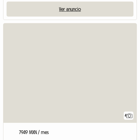
Ver anuncio
4
7949 MXN / mes