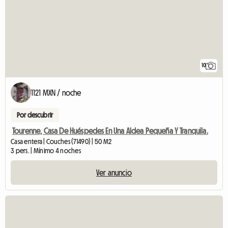
10
1121 MXN / noche
Por descubrir
Tourenne, Casa De Huéspedes En Una Aldea Pequeña Y Tranquila.
Casa entera | Couches (71490) | 50 M2
3 pers. | Mínimo 4 noches
Ver anuncio