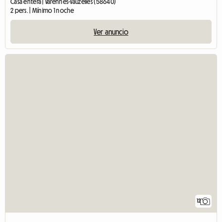
Casa entera | Varennes-Vauzelles (58640)
2 pers. | Mínimo 1 noche
Ver anuncio
12