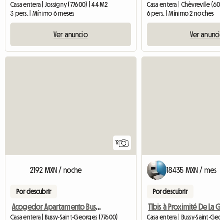
Casa entera | Jossigny (77600) | 44 M2
Casa entera | Chèvreville (6
3 pers. | Mínimo 6 meses
6 pers. | Mínimo 2 noches
Ver anuncio
Ver anunc
12
2192 MXN / noche
18435 MXN / mes
Por descubrir
Por descubrir
Acogedor Apartamento Bussy St Georges
Casa entera | Bussy-Saint-Georges (77600)