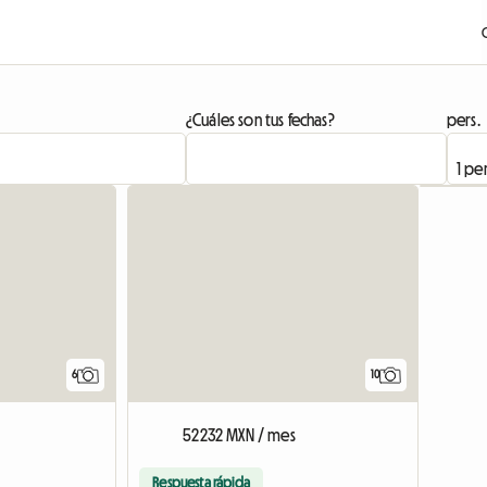
¿Cuáles son tus fechas?
pers.
6
10
52232 MXN / mes
Respuesta rápida