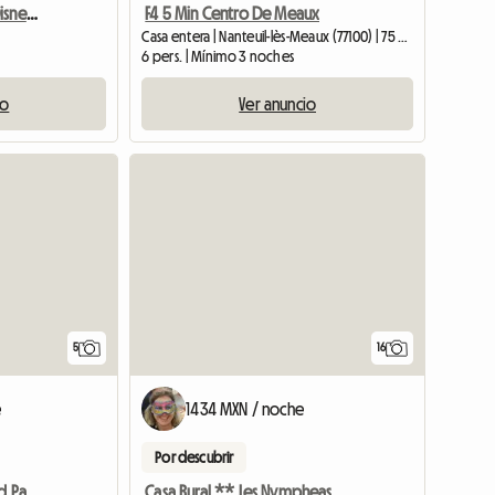
Acogedor F3 cerca de Disneyland Paris
F4 5 Min Centro De Meaux
Casa entera | Nanteuil-lès-Meaux (77100) | 75 M2
6 pers. | Mínimo 3 noches
io
Ver anuncio
5
16
e
1434 MXN / noche
Por descubrir
Casa cerca de Disneyland París, Val D'Europe
Casa Rural ** Les Nympheas