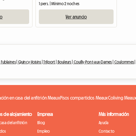
1 pers. | Mínimo 2 noches
io
Ver anuncio
|
Fublaines |
Quincy-Voisins |
Trilport |
Bouleurs |
Couilly-Pont-aux-Dames |
Coulommes 
ación en casa del anfitrión Meaux
Pisos compartidos Meaux
Coliving Meau
os de alojamiento
Empresa
Más información
casa del anfitrión
Blog
Ayuda
idos
Empleo
Contacto