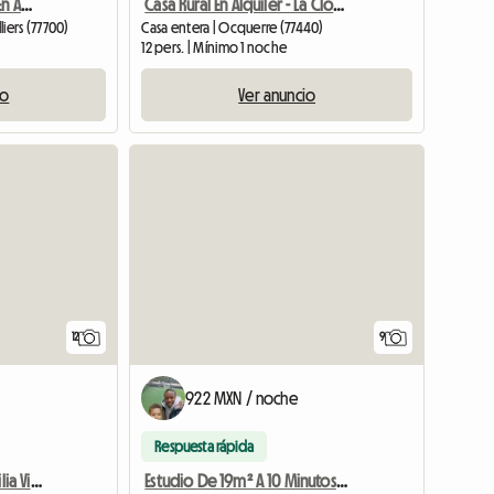
Grande Maison À Louer En Août Seulement Proche De L'eurodisn
Casa Rural En Alquiler - La Closerie De L'Ourcq
liers (77700)
Casa entera | Ocquerre (77440)
12 pers. | Mínimo 1 noche
io
Ver anuncio
12
9
922 MXN / noche
Respuesta rápida
Casa Tranquila Ideal Familia Vista Atardecer 30 Min :D
Estudio De 19m² A 10 Minutos De Disney, A 30 Minutos De París