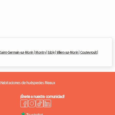
|
Saint-Germain-sur-Morin |
Montry |
Esbly |
Villiers-sur-Morin |
Coutevroult |
x
Habitaciones de huéspedes Meaux
¡Únete a nuestra comunidad!