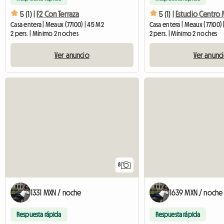
5 (1) |
F2 Con Terraza
5 (1) |
Estudio Centro
Casa entera | Meaux (77100) | 45 M2
Casa entera | Meaux (77100) 
2 pers. | Mínimo 2 noches
2 pers. | Mínimo 2 noches
Ver anuncio
Ver anunc
8
1331 MXN / noche
1639 MXN / noche
Respuesta rápida
Respuesta rápida