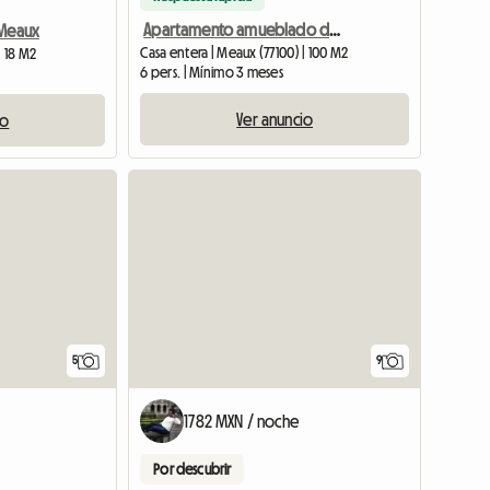
Apartamento amueblado de 100m2 en alquiler
 Meaux
Casa entera | Meaux (77100) | 100 M2
| 18 M2
6 pers. | Mínimo 3 meses
Ver anuncio
io
5
9
1782 MXN / noche
Por descubrir