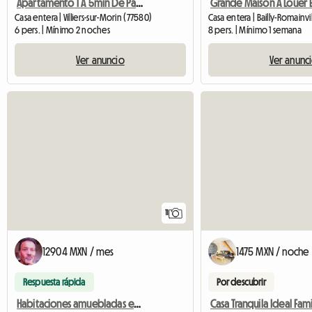
Apartamento 1 A 5min De Paris Disney
Casa entera | Villiers-sur-Morin (77580)
Casa entera | Bailly-Romainvil
6 pers. | Mínimo 2 noches
8 pers. | Mínimo 1 semana
Ver anuncio
Ver anunc
11
12904 MXN / mes
1475 MXN / noche
Respuesta rápida
Por descubrir
Habitaciones amuebladas en una casa privada cerca de Val d'Europe