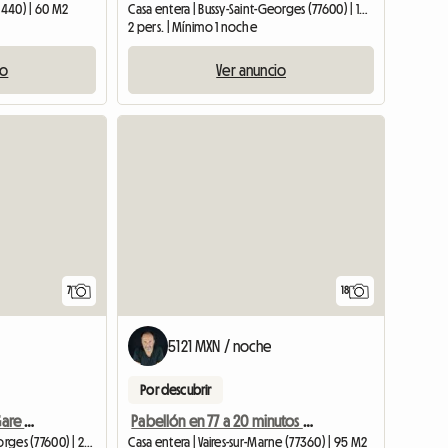
0440) | 60 M2
Casa entera | Bussy-Saint-Georges (77600) | 19 M2
2 pers. | Mínimo 1 noche
io
Ver anuncio
7
18
5121 MXN / noche
Por descubrir
T1bis à Proximité De La Gare Rer A
Pabellón en 77 a 20 minutos de París y Eurodisney
Casa entera | Bussy-Saint-Georges (77600) | 23 M2
Casa entera | Vaires-sur-Marne (77360) | 95 M2