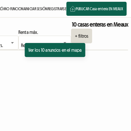
CÓMO FUNCIONA
INICIAR SESIÓN
REGISTRARSE
PUBLICAR Casa entera EN MEAUX
10 casas enteras en Meaux
Renta máx.
+ filtros
Ver los 10 anuncios en el mapa