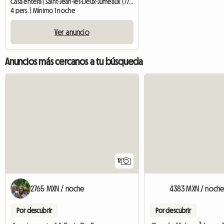
Casa entera | Saint-Jean-les-Deux-Jumeaux (77660)
4 pers. | Mínimo 1 noche
Ver anuncio
Anuncios más cercanos a tu búsqueda
12
2765 MXN / noche
4383 MXN / noch
Por descubrir
Por descubrir