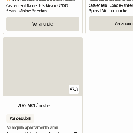
Casa entera | Condé-Sainte-L
Casa entera | Nanteuil-lès-Meaux (77100)
9 pers. | Mínimo 1 noche
2 pers. | Mínimo 2 noches
Ver anunc
Ver anuncio
4
3072 MXN / noche
Por descubrir
Se alquila apartamento amueblado de 3 habitaciones