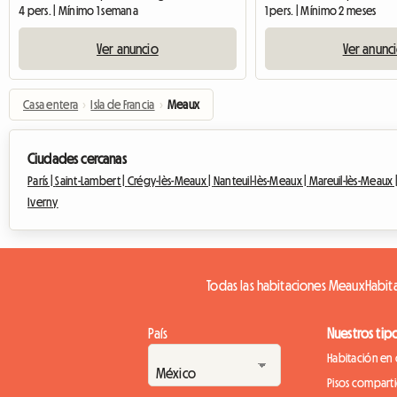
4 pers. | Mínimo 1 semana
1 pers. | Mínimo 2 meses
Ver anuncio
Ver anunc
Casa entera
›
Isla de Francia
›
Meaux
Ciudades cercanas
París |
Saint-Lambert |
Crégy-lès-Meaux |
Nanteuil-lès-Meaux |
Mareuil-lès-Meaux 
Iverny
Todas las habitaciones Meaux
Habit
País
Nuestros tip
Habitación en 
Pisos compart