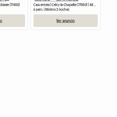
ibiaire (77450)
Casa entera | Crécy-la-Chapelle (77580) | 48 M2
6 pers. | Mínimo 2 noches
io
Ver anuncio