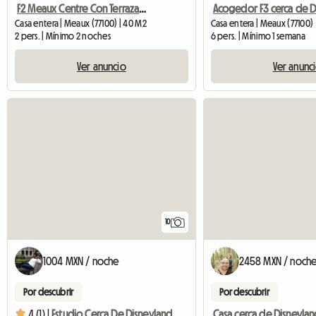
F2 Meaux Centre Con Terraza Y Jardín
Casa entera | Meaux (77100) | 40 M2
Casa entera | Meaux (77100)
2 pers. | Mínimo 2 noches
6 pers. | Mínimo 1 semana
Ver anuncio
Ver anunc
10
1004 MXN / noche
2458 MXN / noch
Por descubrir
Por descubrir
4 (1) |
Estudio Cerca De Disneyland Paris