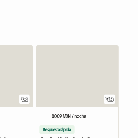
Ver el anu
2
12
e
8009 MXN / noche
Respuesta rápida