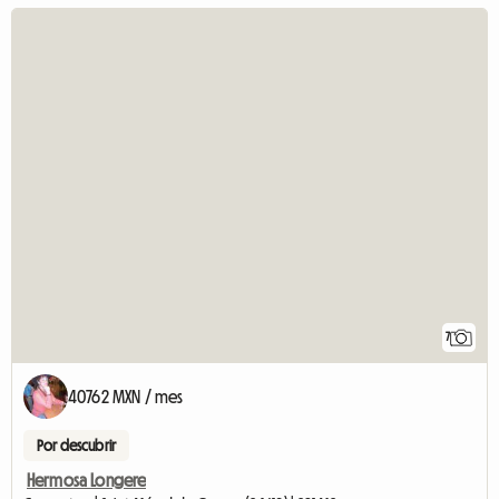
7
40762 MXN / mes
Por descubrir
Hermosa Longere