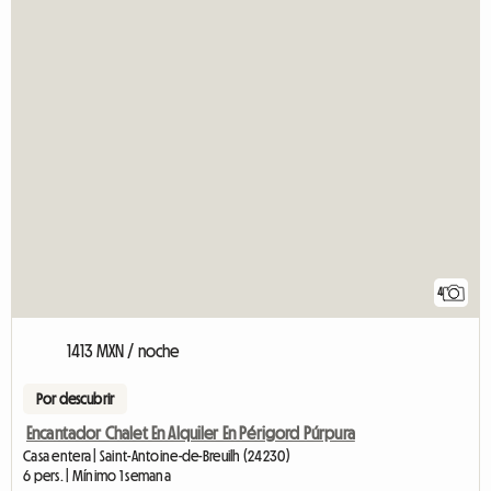
4
1413 MXN / noche
Por descubrir
Encantador Chalet En Alquiler En Périgord Púrpura
Casa entera | Saint-Antoine-de-Breuilh (24230)
6 pers. | Mínimo 1 semana