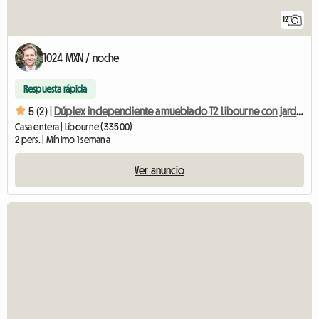
12
1024 MXN / noche
Respuesta rápida
5 (2) |
Dúplex independiente amueblado T2 Libourne con jardín y aparcamiento
Casa entera | Libourne (33500)
2 pers. | Mínimo 1 semana
Ver anuncio