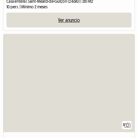
Casa entera | Saint-Méard-de-Gurçon (24610) | 281 M2
10 pers. | Mínimo 2 meses
Ver anuncio
3