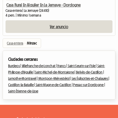
Casa Rural En Alquiler En La Jemaye - Dordogne
Casa entera | La Jemaye (24410)
4 pers. | Mínimo 1 semana
Ver anuncio
Casa entera
›
Minzac
Ciudades cercanas
Burdeos |
Villefranche-de-Lonchat |
Francs |
Saint-Seurin-sur-l'Isle |
Saint-
Philippe-d'Aiguille |
Saint-Michel-de-Montaigne |
Belvès-de-Castillon |
Lamothe-Montravel |
Montpon-Ménestérol |
Les Églisottes-et-Chalaures |
Castillon-la-Bataille |
Saint-Magne-de-Castillon |
Pessac-sur-Dordogne |
Saint-Étienne-de-Lisse