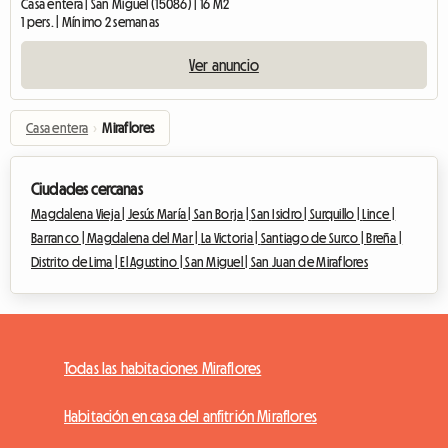
Casa entera | San Miguel (15086) | 16 M2
1 pers. | Mínimo 2 semanas
Ver anuncio
Casa entera
›
Miraflores
Ciudades cercanas
Magdalena Vieja |
Jesús María |
San Borja |
San Isidro |
Surquillo |
Lince |
Barranco |
Magdalena del Mar |
La Victoria |
Santiago de Surco |
Breña |
Distrito de Lima |
El Agustino |
San Miguel |
San Juan de Miraflores
Todas las habitaciones Miraflores
Habitación en casa del anfitrión Miraflores