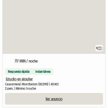
5
717 MXN / noche
Respuesta rápida
Instantánea
Estudio en alquiler
Casa entera | Montbeton (82290) | 40 M2
2 pers. | Mínimo 1 noche
Ver anuncio