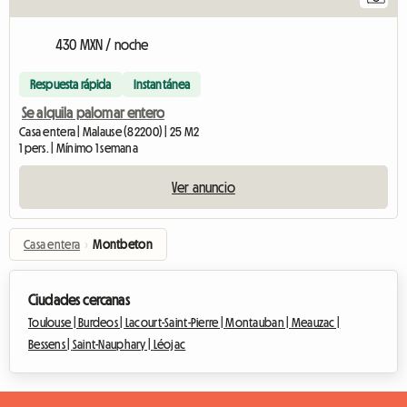
430 MXN / noche
Respuesta rápida
Instantánea
Se alquila palomar entero
Casa entera | Malause (82200) | 25 M2
1 pers. | Mínimo 1 semana
Ver anuncio
Casa entera
›
Montbeton
Ciudades cercanas
Toulouse |
Burdeos |
Lacourt-Saint-Pierre |
Montauban |
Meauzac |
Bessens |
Saint-Nauphary |
Léojac