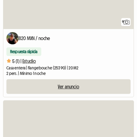
9
820 MXN / noche
Respuesta rápida
5 (1) |
Estudio
Casa entera | Flangebouche (25390) | 20 M2
2 pers. | Mínimo 1 noche
Ver anuncio