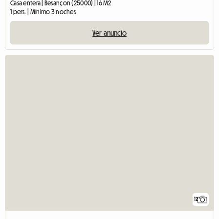
Casa entera | Besançon (25000) | 16 M2
1 pers. | Mínimo 3 noches
Ver anuncio
12