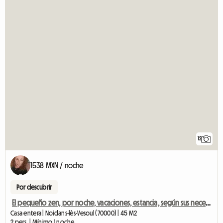
12
1538 MXN / noche
Por descubrir
El pequeño zen, por noche, vacaciones, estancia, según sus necesidades.
Casa entera | Noidans-lès-Vesoul (70000) | 45 M2
2 pers. | Mínimo 1 noche