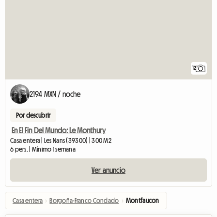
12
2194 MXN / noche
Por descubrir
En El Fin Del Mundo: Le Monthury
Casa entera | Les Nans (39300) | 300 M2
6 pers. | Mínimo 1 semana
Ver anuncio
Casa entera
›
Borgoña-Franco Condado
›
Montfaucon