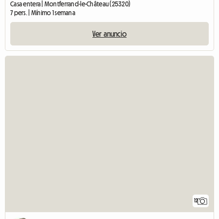
Casa entera | Montferrand-le-Château (25320)
7 pers. | Mínimo 1 semana
Ver anuncio
12