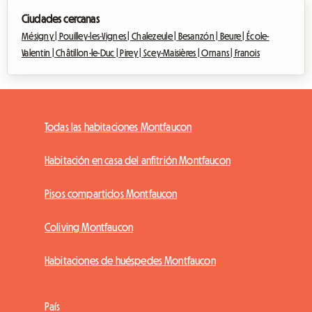
Ciudades cercanas
Mésigny |
Pouilley-les-Vignes |
Chalezeule |
Besanzón |
Beure |
École-
Valentin |
Châtillon-le-Duc |
Pirey |
Scey-Maisières |
Ornans |
Franois
Todas las habitaciones Montfaucon
Habitación en casa del anfitrión Montfaucon
Pisos compartidos Montfaucon
Coliving Montfaucon
Habitaciones de huéspedes Montfaucon
País