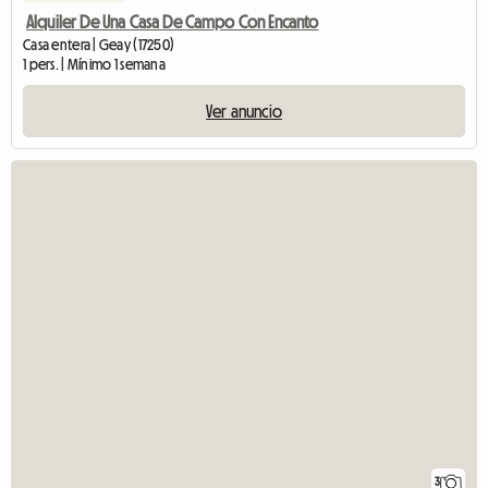
Alquiler De Una Casa De Campo Con Encanto
Casa entera | Geay (17250)
1 pers. | Mínimo 1 semana
Ver anuncio
3