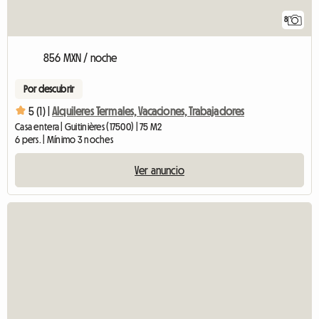
8
856 MXN / noche
Por descubrir
5 (1) |
Alquileres Termales, Vacaciones, Trabajadores
Casa entera | Guitinières (17500) | 75 M2
6 pers. | Mínimo 3 noches
Ver anuncio