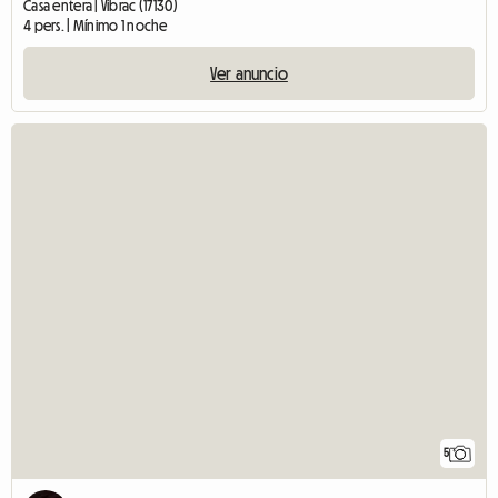
Casa entera | Vibrac (17130)
4 pers. | Mínimo 1 noche
Ver anuncio
5