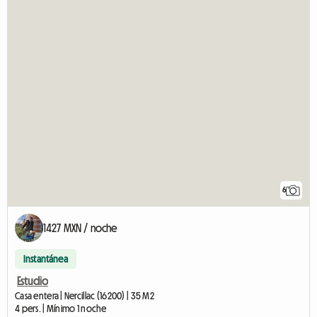
6
1427 MXN / noche
Instantánea
Estudio
Casa entera | Nercillac (16200) | 35 M2
4 pers. | Mínimo 1 noche