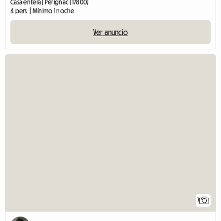
Casa entera | Pérignac (17800)
4 pers. | Mínimo 1 noche
Ver anuncio
7