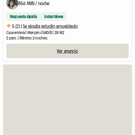
856 MXN / noche
Respuesta rápida
Instantánea
5 (2) |
Se alquila estudio amueblado
Casa entera | Merpins (16100) | 28 M2
2 pers. | Mínimo 2 noches
Ver anuncio