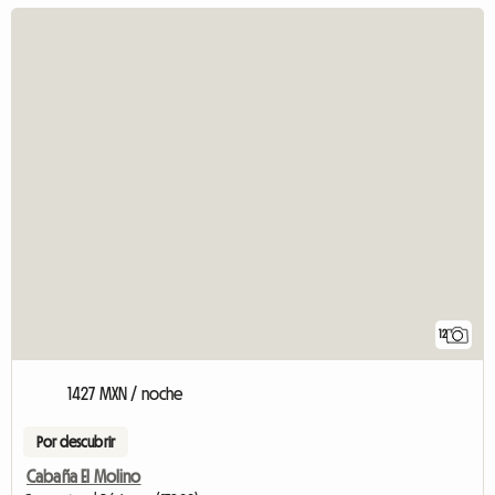
12
1427 MXN / noche
Por descubrir
Cabaña El Molino