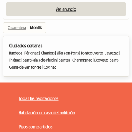
Ver anuncio
Casa entera
›
Montils
Ciudades cercanas
Burdeos |
Pérignac |
Chaniers |
Villars-en-Pons |
Fontcouverte |
Javrezac |
Thénac |
Saint-Palais-de-Phiolin |
Saintes |
Chermignac |
Écoyeux |
Saint-
Genis-de-Saintonge |
Cognac
Todas las habitaciones
Habitación en casa del anfitrión
Pisos compartidos