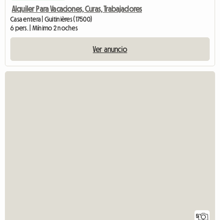
Alquiler Para Vacaciones, Curas, Trabajadores
Casa entera | Guitinières (17500)
6 pers. | Mínimo 2 noches
Ver anuncio
5