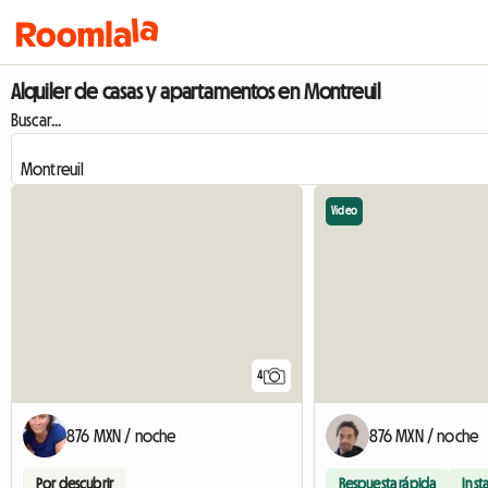
Alquiler de casas y apartamentos en Montreuil
Buscar...
Video
4
876 MXN / noche
876 MXN / noche
Por descubrir
Respuesta rápida
Inst