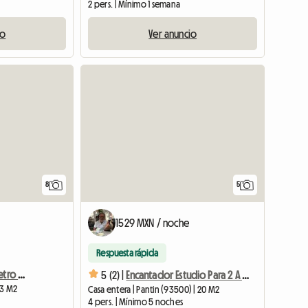
2 pers. | Mínimo 1 semana
io
Ver anuncio
8
5
1529 MXN / noche
Respuesta rápida
Studette Con Terraza, Metro Gambetta
5 (2) |
Encantador Estudio Para 2 A 4 Personas En Porte De Paris
 13 M2
Casa entera | Pantin (93500) | 20 M2
4 pers. | Mínimo 5 noches