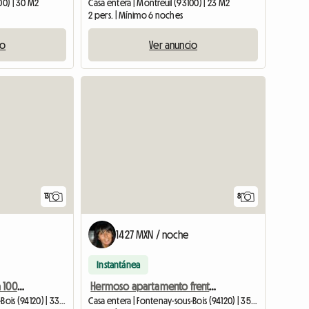
00) | 30 M2
Casa entera | Montreuil (93100) | 23 M2
2 pers. | Mínimo 6 noches
io
Ver anuncio
13
8
1427 MXN / noche
Instantánea
Precioso apartamento a 100 metros del Bois de Vincennes
Hermoso apartamento frente a la estación de RER.
Casa entera | Fontenay-sous-Bois (94120) | 33 M2
Casa entera | Fontenay-sous-Bois (94120) | 35 M2