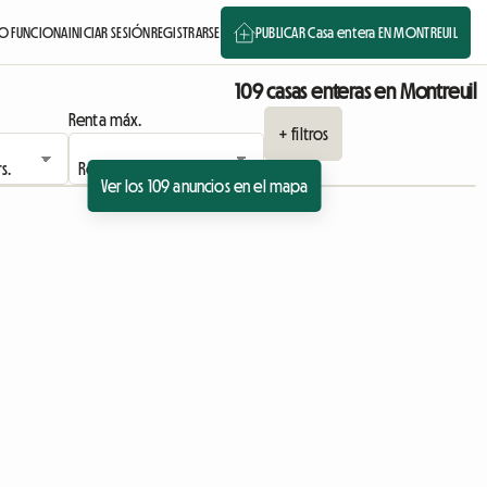
 FUNCIONA
INICIAR SESIÓN
REGISTRARSE
PUBLICAR Casa entera EN MONTREUIL
109 casas enteras en Montreuil
Renta máx.
+ filtros
Ver los 109 anuncios en el mapa
Ver el anuncio