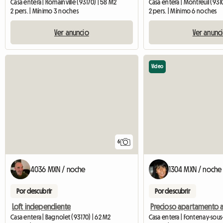
Casa entera | Romainville (93170) | 58 M2
Casa entera | Montreuil (931
2 pers. | Mínimo 3 noches
2 pers. | Mínimo 6 noches
Ver anuncio
Ver anunc
Video
6
4036 MXN / noche
1304 MXN / noche
Por descubrir
Por descubrir
Loft independiente
Casa entera | Bagnolet (93170) | 62 M2