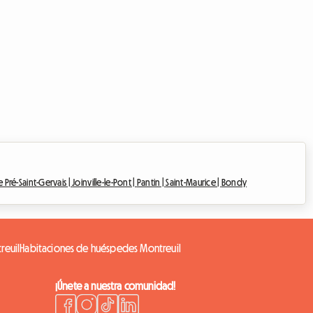
e Pré-Saint-Gervais |
Joinville-le-Pont |
Pantin |
Saint-Maurice |
Bondy
reuil
Habitaciones de huéspedes Montreuil
¡Únete a nuestra comunidad!