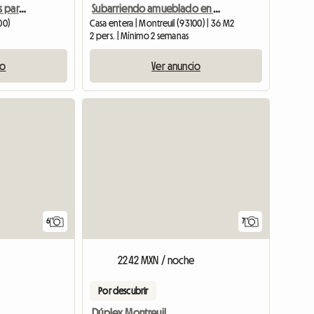
3 cómodas habitaciones para un máximo de 8 personas cerca de París
Subarriendo amueblado en Montreuil - 2 habitaciones - 15/07 - 15/09
00)
Casa entera | Montreuil (93100) | 36 M2
2 pers. | Mínimo 2 semanas
io
Ver anuncio
6
7
2242 MXN / noche
Por descubrir
Dúplex Montreuil