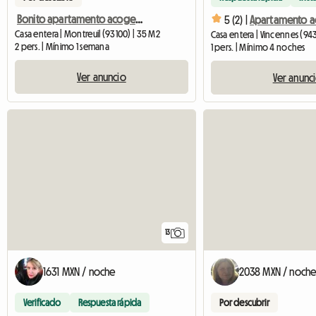
Bonito apartamento acogedor y tranquilo.
5 (2) |
Casa entera | Montreuil (93100) | 35 M2
Casa entera | Vincennes (943
2 pers. | Mínimo 1 semana
1 pers. | Mínimo 4 noches
Ver anuncio
Ver anunc
13
1631 MXN / noche
2038 MXN / noch
Verificado
Respuesta rápida
Por descubrir