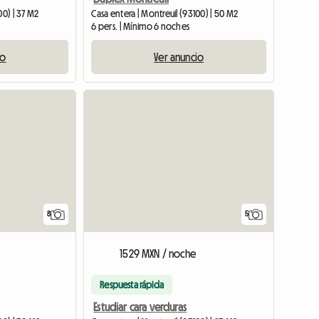
00) | 37 M2
Casa entera | Montreuil (93100) | 50 M2
6 pers. | Mínimo 6 noches
io
Ver anuncio
8
5
1529 MXN / noche
Respuesta rápida
Estudiar cara verduras