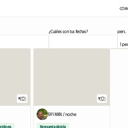
CÓMO
¿Cuáles son tus fechas?
pers.
14
8
591 MXN / noche
antánea
Respuesta rápida