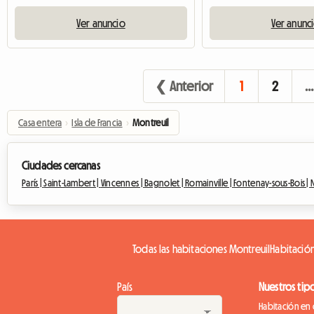
Ver anuncio
Ver anunc
❮ Anterior
1
2
…
Casa entera
›
Isla de Francia
›
Montreuil
Ciudades cercanas
París |
Saint-Lambert |
Vincennes |
Bagnolet |
Romainville |
Fontenay-sous-Bois |
Todas las habitaciones Montreuil
Habitación
País
Nuestros tip
Habitación en 