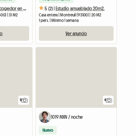
Apartamento acogedor en Vincennes
5 (2) |
Estudio amueblado 20m2.
00) | 31 M2
Casa entera | Montreuil (93100) | 20 M2
1 pers. | Mínimo 1 semana
io
Ver anuncio
12
8
e
1019 MXN / noche
Nuevo