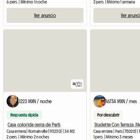
6 pers. | Mínimo 1 noche
2 pers. | Mínimo 1 semana
Ver anuncio
Ver anunc
26
1223 MXN / noche
16734 MXN / mes
Respuesta rápida
Por descubrir
Casa colorida cerca de París
Casa entera | Romainville (93230) | 34 M2
Casa entera | Paris (75020) |
2 pers. | Mínimo 2 noches
1 pers. | Mínimo 3 meses