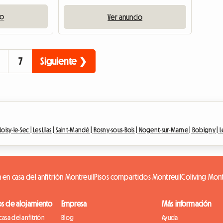
io
Ver anuncio
7
Siguiente ❯
Noisy-le-Sec |
Les Lilas |
Saint-Mandé |
Rosny-sous-Bois |
Nogent-sur-Marne |
Bobigny |
L
 en casa del anfitrión Montreuil
Pisos compartidos Montreuil
Coliving Mont
os de alojamiento
Empresa
Más información
casa del anfitrión
Blog
Ayuda