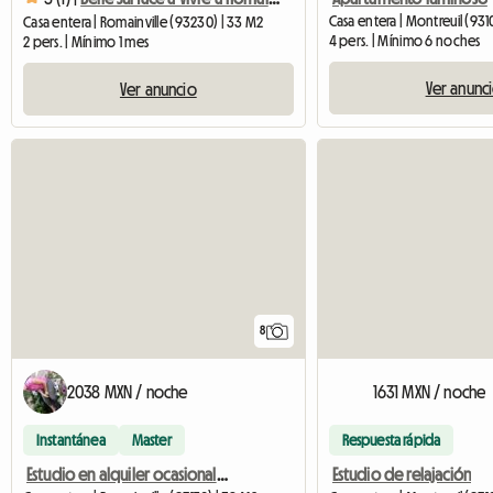
Casa entera | Montreuil (931
Casa entera | Romainville (93230) | 33 M2
4 pers. | Mínimo 6 noches
2 pers. | Mínimo 1 mes
Ver anunc
Ver anuncio
8
2038 MXN / noche
1631 MXN / noche
Instantánea
Master
Respuesta rápida
Estudio en alquiler ocasional para personas respetuosas
Estudio de relajación