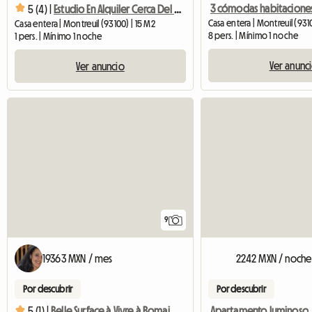
5 (4) |
Estudio En Alquiler Cerca Del RER De Vincennes
Casa entera | Montreuil (931
Casa entera | Montreuil (93100) | 15 M2
8 pers. | Mínimo 1 noche
1 pers. | Mínimo 1 noche
Ver anunc
Ver anuncio
9
19363 MXN / mes
2242 MXN / noche
Por descubrir
Por descubrir
Apartamento luminoso
5 (1) |
Belle Surface à Vivre à Romainville