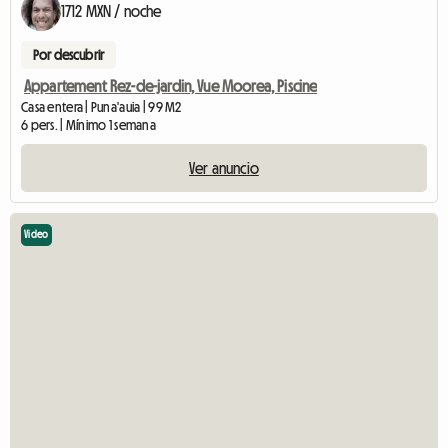
1712 MXN / noche
Por descubrir
Appartement Rez-de-jardin, Vue Moorea, Piscine
Casa entera | Puna'auia | 99 M2
6 pers. | Mínimo 1 semana
Ver anuncio
Video