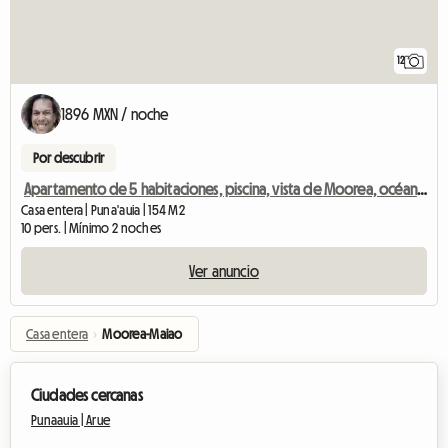
12
1896 MXN / noche
Por descubrir
Apartamento de 5 habitaciones, piscina, vista de Moorea, océano y lagunas.
Casa entera | Puna'auia | 154 M2
10 pers. | Mínimo 2 noches
Ver anuncio
Casa entera
›
Moorea-Maiao
Ciudades cercanas
Punaauia |
Arue