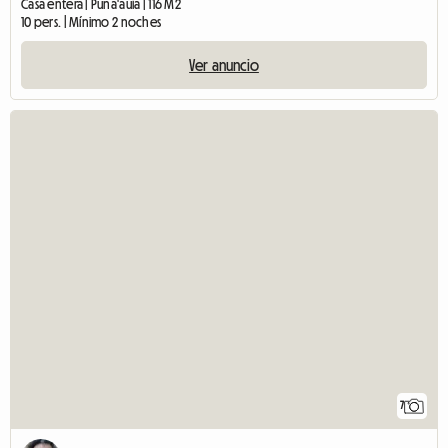
Casa entera | Puna'auia | 116 M2
10 pers. | Mínimo 2 noches
Ver anuncio
7