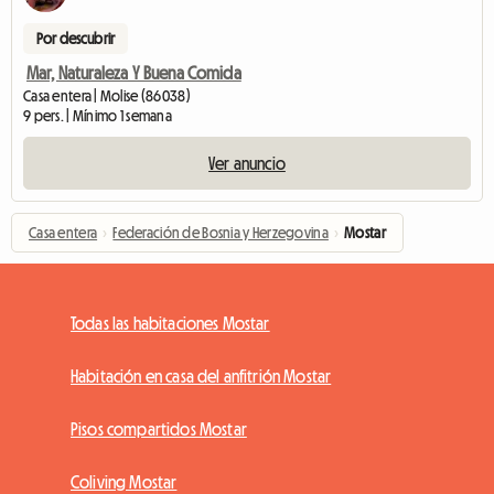
Por descubrir
Mar, Naturaleza Y Buena Comida
Casa entera | Molise (86038)
9 pers. | Mínimo 1 semana
Ver anuncio
Casa entera
›
Federación de Bosnia y Herzegovina
›
Mostar
Todas las habitaciones Mostar
Habitación en casa del anfitrión Mostar
Pisos compartidos Mostar
Coliving Mostar