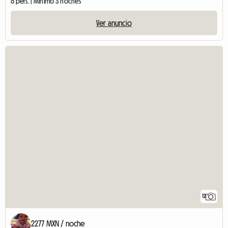
6 pers. | Mínimo 3 noches
Ver anuncio
12
2277 MXN / noche