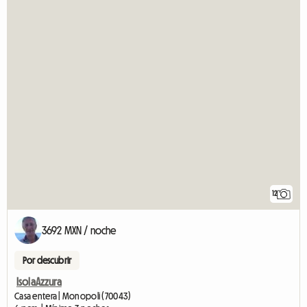
12
3692 MXN / noche
Por descubrir
IsolaAzzura
Casa entera | Monopoli (70043)