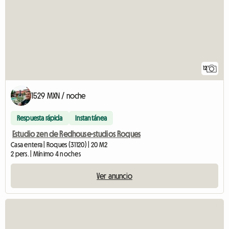
12
1529 MXN / noche
Respuesta rápida
Instantánea
Estudio zen de Redhouse-studios Roques
Casa entera | Roques (31120) | 20 M2
2 pers. | Mínimo 4 noches
Ver anuncio