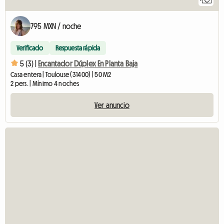
795 MXN / noche
Verificado
Respuesta rápida
5 (3) |
Encantador Dúplex En Planta Baja
Casa entera | Toulouse (31400) | 50 M2
2 pers. | Mínimo 4 noches
Ver anuncio