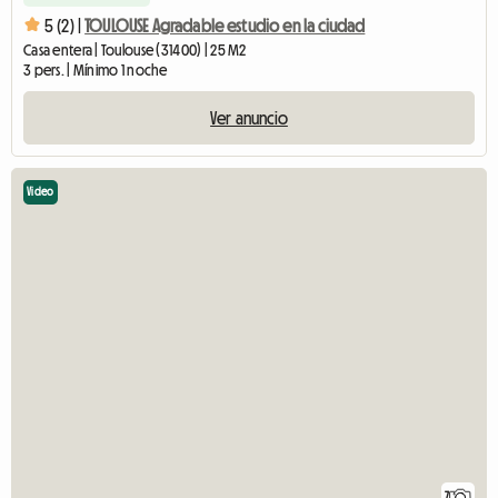
5 (2) |
TOULOUSE Agradable estudio en la ciudad
Casa entera | Toulouse (31400) | 25 M2
3 pers. | Mínimo 1 noche
Ver anuncio
Video
7