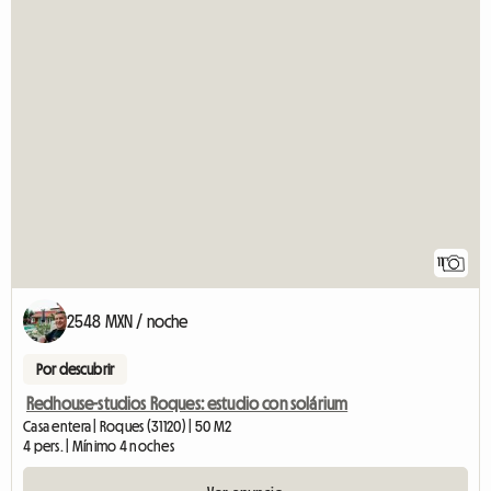
11
2548 MXN / noche
Por descubrir
Redhouse-studios Roques: estudio con solárium
Casa entera | Roques (31120) | 50 M2
4 pers. | Mínimo 4 noches