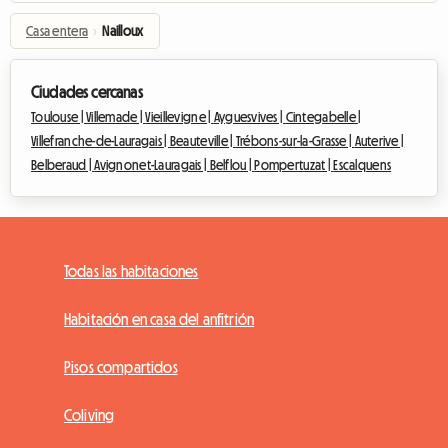
Casa entera
›
Nailloux
Ciudades cercanas
Toulouse |
Villemade |
Vieillevigne |
Ayguesvives |
Cintegabelle |
Villefranche-de-Lauragais |
Beauteville |
Trébons-sur-la-Grasse |
Auterive |
Belberaud |
Avignonet-Lauragais |
Belflou |
Pompertuzat |
Escalquens
Todas las habitaciones
Habitación en casa del anfitrión
Pisos compartidos
Coliving