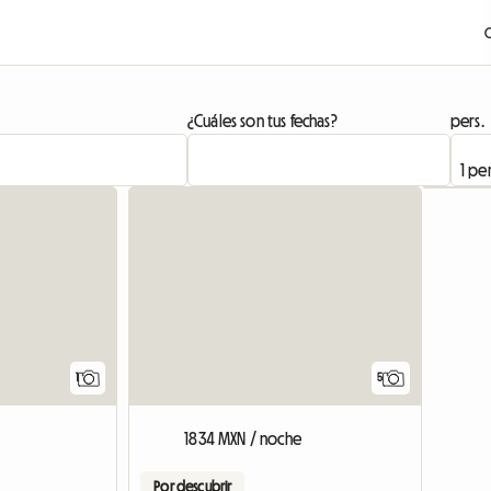
¿Cuáles son tus fechas?
pers.
Ver el anuncio
1
5
1834 MXN / noche
Por descubrir