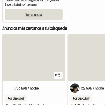
Casa entera | Montségur-sur-Lauzon (26130)
8 pers. | Mínimo 1 semana
Ver anuncio
Anuncios más cercanos a tu búsqueda
12
1753 MXN / noche
1427 MXN / noche
Por descubrir
Por descubrir