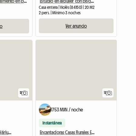
Estudio en alquiler con piscina en Provenza
Se alquila apartamento en planta alta
Casa entera | Violès (84150) | 20 M2
2 pers. | Mínimo 3 noches
Ver anuncio
io
12
12
1753 MXN / noche
Instantánea
Suite En Provenza Con Solárium Y Spa Privado
Encantadoras Casas Rurales En Provenza Con Jacuzzi Privado