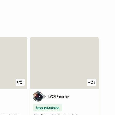
11
6
1101 MXN / noche
Respuesta rápida