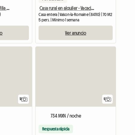
Puyméras _ Alquiler De Villa Para 16 Personas _ Piscina Privada
Casa rural en alquiler - Vacaciones en Vaison-La-Romaine
)
Casa entera | Vaison-la-Romaine (84110) | 70 M2
5 pers. | Mínimo 1 semana
io
Ver anuncio
12
5
734 MXN / noche
Respuesta rápida