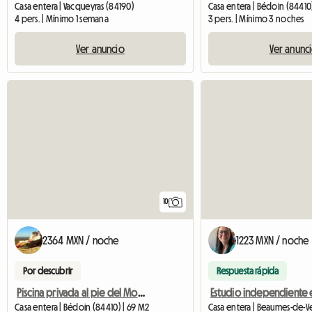
Casa entera | Vacqueyras (84190)
Casa entera | Bédoin (84410
4 pers. | Mínimo 1 semana
3 pers. | Mínimo 3 noches
Ver anuncio
Ver anunc
10
2364 MXN / noche
1223 MXN / noche
Por descubrir
Respuesta rápida
Piscina privada al pie del Mont Ventoux en Provenza
Casa entera | Bédoin (84410) | 69 M2