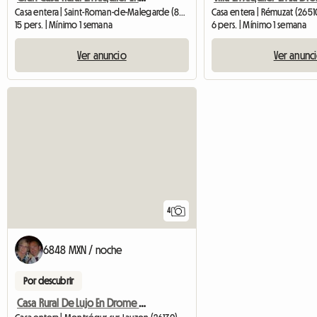
Casa entera | Saint-Roman-de-Malegarde (84290)
Casa entera | Rémuzat (2651
15 pers. | Mínimo 1 semana
6 pers. | Mínimo 1 semana
Ver anuncio
Ver anunc
4
6848 MXN / noche
Por descubrir
Casa Rural De Lujo En Drome Provenzal