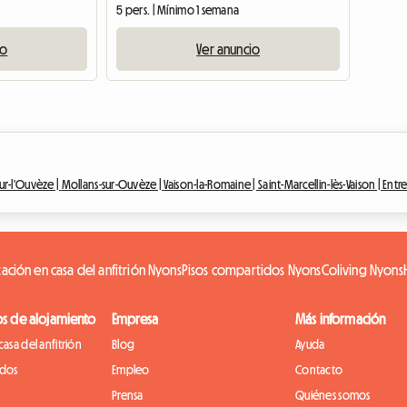
5 pers. | Mínimo 1 semana
io
Ver anuncio
ur-l'Ouvèze |
Mollans-sur-Ouvèze |
Vaison-la-Romaine |
Saint-Marcellin-lès-Vaison |
Entr
tación en casa del anfitrión Nyons
Pisos compartidos Nyons
Coliving Nyons
os de alojamiento
Empresa
Más información
casa del anfitrión
Blog
Ayuda
idos
Empleo
Contacto
Prensa
Quiénes somos