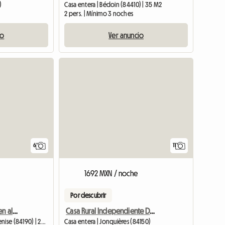
)
Casa entera | Bédoin (84410) | 35 M2
2 pers. | Mínimo 3 noches
io
Ver anuncio
6
11
1692 MXN / noche
Por descubrir
Estudio independiente en alquiler con piscina
Casa Rural Independiente De Un Mas En Alquiler
Casa entera | Beaumes-de-Venise (84190) | 25 M2
Casa entera | Jonquières (84150)