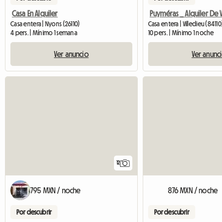
Casa En Alquiler
Casa entera | Nyons (26110)
Casa entera | Villedieu (84110
4 pers. | Mínimo 1 semana
10 pers. | Mínimo 1 noche
Ver anuncio
Ver anunc
12
795 MXN / noche
876 MXN / noche
Por descubrir
Por descubrir