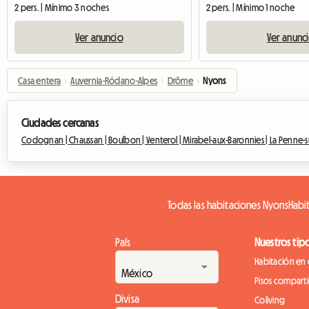
2 pers. | Mínimo 3 noches
2 pers. | Mínimo 1 noche
Ver anuncio
Ver anunc
Casa entera
›
Auvernia-Ródano-Alpes
›
Drôme
›
Nyons
Ciudades cercanas
Codognan |
Chaussan |
Boulbon |
Venterol |
Mirabel-aux-Baronnies |
La Penne-s
Todas las habitaciones Nyons
Habi
País
Nuestros tip
Habitación en 
Pisos compart
Divisa
Coliving