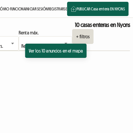
CÓMO FUNCIONA
INICIAR SESIÓN
REGISTRARSE
PUBLICAR Casa entera EN NYONS
10 casas enteras en Nyons
Renta máx.
+ filtros
Ver los 10 anuncios en el mapa
Ver el anuncio