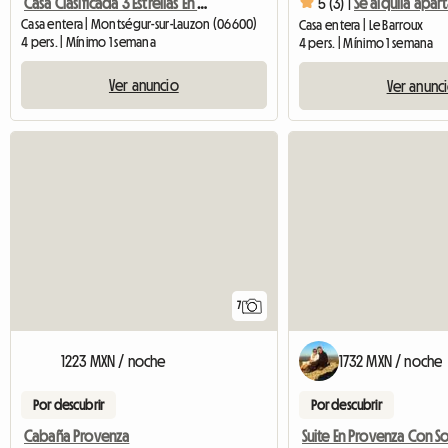
Casa Clasificada 3 Estrellas En Zona Tranquila Climatizada Con Jaccuzy Da
5 (3) |
Casa entera | Montségur-sur-Lauzon (06600)
Casa entera | Le Barroux
4 pers. | Mínimo 1 semana
4 pers. | Mínimo 1 semana
Ver anuncio
Ver anunc
7
1223 MXN / noche
1732 MXN / noche
Por descubrir
Por descubrir
Cabaña Provenza