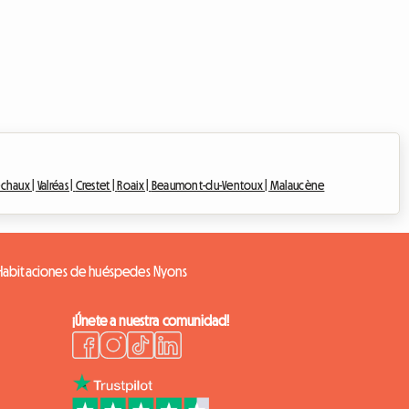
echaux |
Valréas |
Crestet |
Roaix |
Beaumont-du-Ventoux |
Malaucène
Habitaciones de huéspedes Nyons
¡Únete a nuestra comunidad!