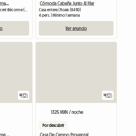
Casa rural en Provenza - magníficas vistas
Cómoda Cabaña Junto Al Mar
Casa entera | Roche-Saint-Secret-Béconne (26770)
Casa entera | Roaix (84110)
4 pers. | Mínimo 1 semana
io
Ver anuncio
10
10
1325 MXN / noche
Por descubrir
Villa En Alquiler En La Drome Provenzal
Casa De Campo Provenzal