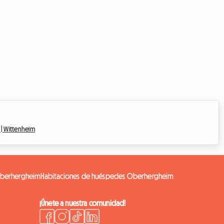
 |
Wittenheim
Oberhergheim
Habitaciones de huéspedes Oberhergheim
¡Únete a nuestra comunidad!