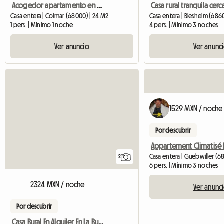
Acogedor apartamento en el centro
Casa entera | Colmar (68000) | 24 M2
Casa entera | Biesheim (686
1 pers. | Mínimo 1 noche
4 pers. | Mínimo 3 noches
Ver anuncio
Ver anunc
1529 MXN / noche
Por descubrir
Casa entera | Guebwiller (6
2
6 pers. | Mínimo 3 noches
2324 MXN / noche
Ver anunc
Por descubrir
Casa Rural En Alquiler En La Ruta Del Vino