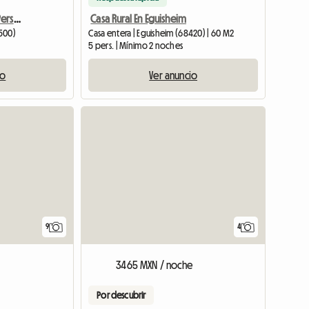
Casa De Campo Para 4 Personas En Alquiler En Merxheim
Casa Rural En Eguisheim
8500)
Casa entera | Eguisheim (68420) | 60 M2
5 pers. | Mínimo 2 noches
io
Ver anuncio
9
4
3465 MXN / noche
Por descubrir