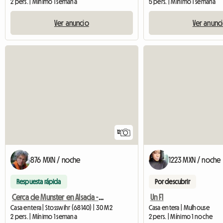
2 pers. | Mínimo 1 semana
5 pers. | Mínimo 1 semana
Ver anuncio
Ver anunc
12
876 MXN / noche
1223 MXN / noche
Respuesta rápida
Por descubrir
Cerca de Munster en Alsacia - 2 personas
Un F1
Casa entera | Stosswihr (68140) | 30 M2
Casa entera | Mulhouse
2 pers. | Mínimo 1 semana
2 pers. | Mínimo 1 noche