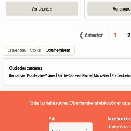
Ver anuncio
Ver anunc
❮ Anterior
1
2
Casa entera
›
Alto Rin
›
Oberhergheim
Ciudades cercanas
Bertrange |
Pouilley-les-Vignes |
Sainte-Croix-en-Plaine |
Munwiller |
Pfaffenheim
Todas las habitaciones Oberhergheim
Habitación en casa
País
Nuestros tip
Habitación en 