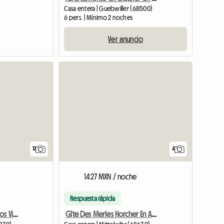
Casa entera | Guebwiller (68500)
6 pers. | Mínimo 2 noches
Ver anuncio
12
4
1427 MXN / noche
Respuesta rápida
Casa Independiente En Los Viñedos
Gîte Des Merles Horcher En Alsacia