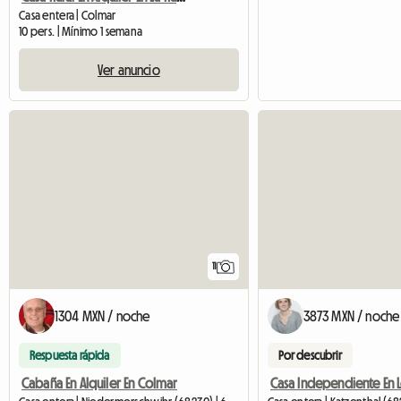
Casa entera | Colmar
10 pers. | Mínimo 1 semana
Ver anuncio
11
1304 MXN / noche
3873 MXN / noche
Respuesta rápida
Por descubrir
Cabaña En Alquiler En Colmar