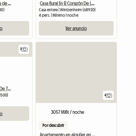
Casa rural tranquila cerca de la frontera alemana
Casa Rural En El Corazón De La Viña Alsaciana
00)
Casa entera | Wintzenheim (68920)
4 pers. | Mínimo 1 noche
io
Ver anuncio
3
Ver el anuncio
Appartement Climatisé De 75 M²
8500)
4
3057 MXN / noche
io
Por descubrir
Apartamento en alquiler en Alsacia - Capacidad para 6 a 7 personas - Vistas magníficas