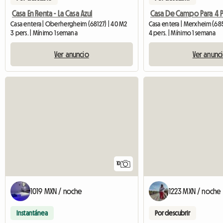
Casa En Renta - La Casa Azul
Casa entera | Oberhergheim (68127) | 40 M2
Casa entera | Merxheim (6
3 pers. | Mínimo 1 semana
4 pers. | Mínimo 1 semana
Ver anuncio
Ver anunc
10
1019 MXN / noche
1223 MXN / noche
Instantánea
Por descubrir