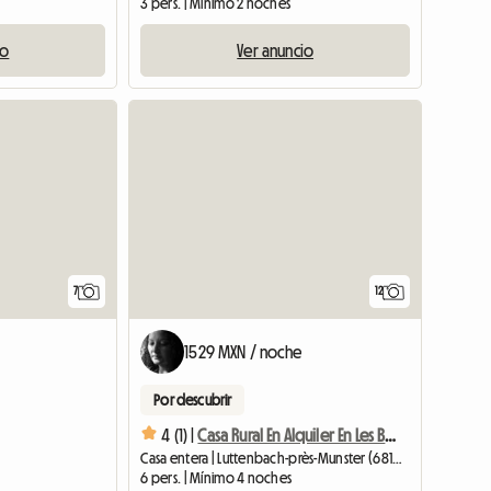
3 pers. | Mínimo 2 noches
io
Ver anuncio
7
12
1529 MXN / noche
Por descubrir
4 (1) |
Casa Rural En Alquiler En Les Boillat-Néris
Casa entera | Luttenbach-près-Munster (68140) | 70 M2
6 pers. | Mínimo 4 noches