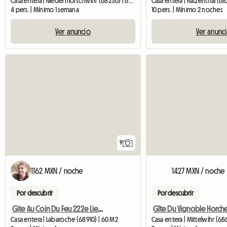
Casa entera | Niedermorschwihr (68230) | 60 M2
Casa entera | Katzenthal (6
4 pers. | Mínimo 1 semana
10 pers. | Mínimo 2 noches
Ver anuncio
Ver anunc
9
1162 MXN / noche
1427 MXN / noche
Por descubrir
Por descubrir
Gite Au Coin Du Feu 222e Lieu -dit Made 68910 Labaroche
Casa entera | Labaroche (68910) | 60 M2
Casa entera | Mittelwihr (6