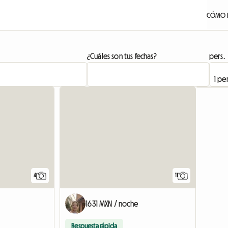
CÓMO 
¿Cuáles son tus fechas?
pers.
4
11
1631 MXN / noche
Respuesta rápida