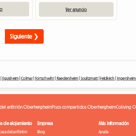
io
Ver anuncio
Siguiente ❯
 |
Eguisheim |
Colmar |
Fortschwihr |
Raedersheim |
Soultzmatt |
Feldkirch |
Ingersheim
 del anfitrión Oberhergheim
Pisos compartidos Oberhergheim
Coliving 
os de alojamiento
Empresa
Más información
casa del anfitrión
Blog
Ayuda