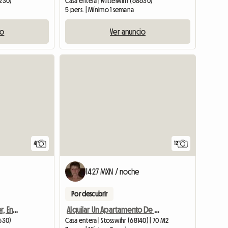
8230)
Casa entera | Mittelwihr (68630)
5 pers. | Mínimo 1 semana
io
Ver anuncio
4
12
1427 MXN / noche
Por descubrir
Gîte Du Vignoble Horcher, En Alsacia
Alquilar Un Apartamento De Vacaciones
8630)
Casa entera | Stosswihr (68140) | 70 M2