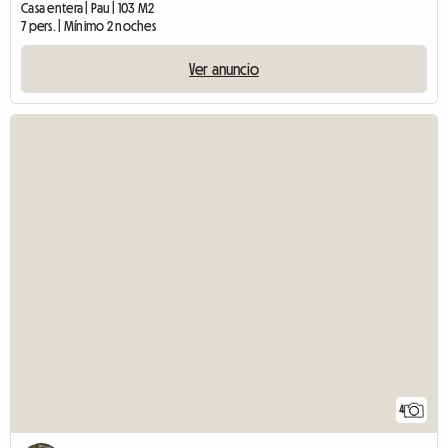
Casa entera | Pau | 103 M2
7 pers. | Mínimo 2 noches
Ver anuncio
4