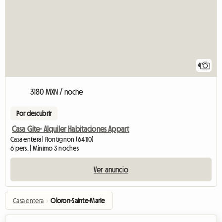
4
3180 MXN / noche
Por descubrir
Casa Gite- Alquiler Habitaciones Appart
Casa entera | Rontignon (64110)
6 pers. | Mínimo 3 noches
Ver anuncio
Casa entera
›
Oloron-Sainte-Marie