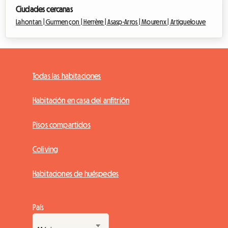
Ciudades cercanas
Lahontan |
Gurmençon |
Herrère |
Asasp-Arros |
Mourenx |
Artiguelouve
Todas las habitaciones
Habitación en casa del anfitrión
Pisos compartidos
Coliving
Habitaciones de huéspedes
País