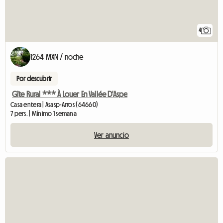
4
1264 MXN / noche
Por descubrir
Gîte Rural *** À Louer En Vallée D'Aspe
Casa entera | Asasp-Arros (64660)
7 pers. | Mínimo 1 semana
Ver anuncio
Ver el anuncio