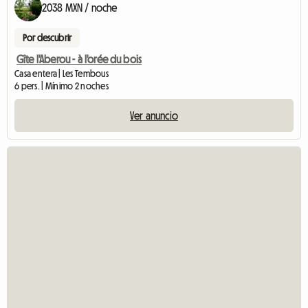
2038 MXN / noche
Por descubrir
Gîte l'Aberou - à l'orée du bois
Casa entera | Les Tembous
6 pers. | Mínimo 2 noches
Ver anuncio