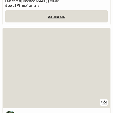
Casa entera | Précilhon (64400) | 120 M2
6 pers. | Mínimo 1 semana
Ver anuncio
8