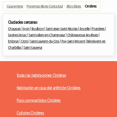
Casa entera
›
Provenza-Alpes-Costa Azul
›
Altos Alpes
›
Orcières
Ciudades cercanas
Chaussan |
Lyon |
Boulbon |
Saint-Jean-Saint-Nicolas |
Ancelle |
Prunières |
Savines-le-Lac |
Saint-Julien-en-Champsaur |
Châteauroux-les-Alpes |
Embrun |
Crots |
Saint-Laurent-du-Cros |
Puy-Saint-Vincent |
Bénévent-et-
Charbillac |
Saint-Sauveur
Todas las habitaciones Orcières
Habitación en casa del anfitrión Orcières
Pisos compartidos Orcières
Coliving Orcières