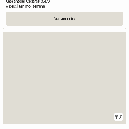
Casa entera | Orcières (05170)
6 pers. | Mínimo 1 semana
Ver anuncio
4