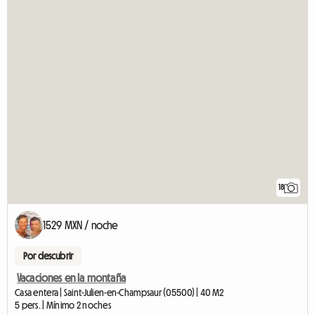
18
1529 MXN / noche
Por descubrir
Vacaciones en la montaña
Casa entera | Saint-Julien-en-Champsaur (05500) | 40 M2
5 pers. | Mínimo 2 noches