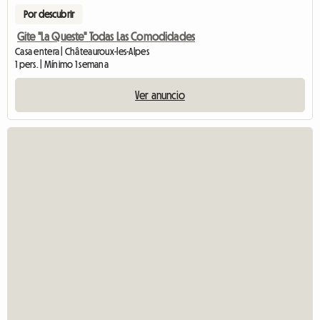
Por descubrir
Gite "La Queste" Todas Las Comodidades
Casa entera | Châteauroux-les-Alpes
1 pers. | Mínimo 1 semana
Ver anuncio