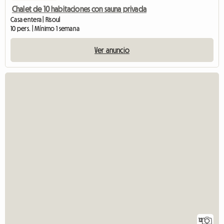
Chalet de 10 habitaciones con sauna privada
Casa entera | Risoul
10 pers. | Mínimo 1 semana
Ver anuncio
12