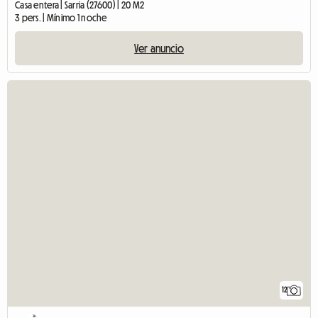
Casa entera | Sarria (27600) | 20 M2
3 pers. | Mínimo 1 noche
Ver anuncio
12