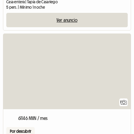
Casa entera | Tapia de Casariego
5 pers. | Mínimo 1 noche
Ver anuncio
Ver el anuncio
1
61146 MXN / mes
Por descubrir