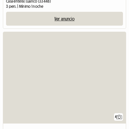
Casa entera | Luanco (33448)
3 pers. | Mínimo 1 noche
Ver anuncio
4