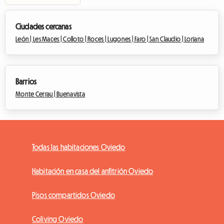
Ciudades cercanas
León |
Les Maces |
Colloto |
Roces |
Lugones |
Faro |
San Claudio |
Loriana
Barrios
Monte Cerrau |
Buenavista
Todas las habitaciones Oviedo
Habitación en casa del anfitrión Oviedo
Pisos compartidos Oviedo
Coliving Oviedo