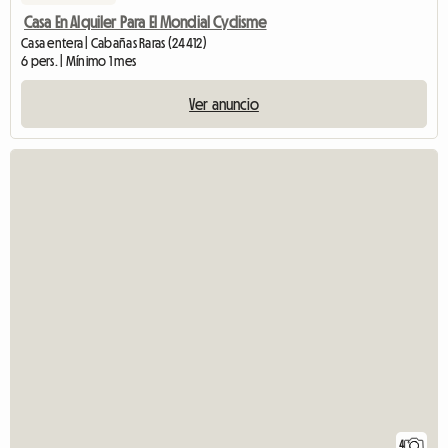
Casa En Alquiler Para El Mondial Cyclisme
Casa entera | Cabañas Raras (24412)
6 pers. | Mínimo 1 mes
Ver anuncio
4