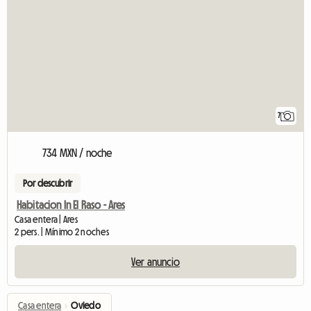
7
734 MXN / noche
Por descubrir
Habitacion In El Raso - Ares
Casa entera | Ares
2 pers. | Mínimo 2 noches
Ver anuncio
Casa entera
›
Oviedo