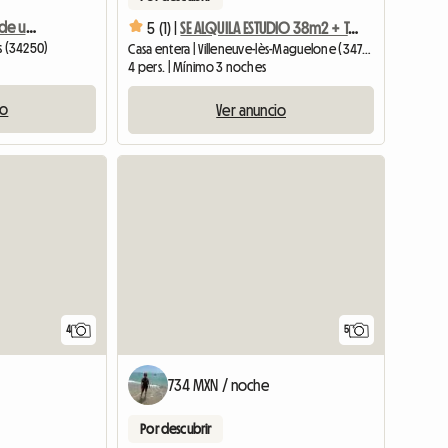
Hermoso apartamento de un dormitorio con aire acondicionado y vista al mar en alquiler.
5 (1) |
SE ALQUILA ESTUDIO 38m2 + Terraza 25m2 + Piscina Privada
ts (34250)
Casa entera | Villeneuve-lès-Maguelone (34750) | 38 M2
4 pers. | Mínimo 3 noches
io
Ver anuncio
4
5
734 MXN / noche
Por descubrir