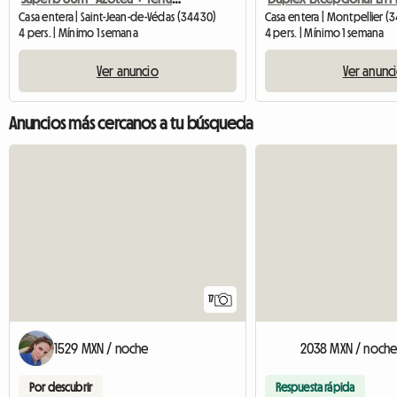
Casa entera | Saint-Jean-de-Védas (34430)
Casa entera | Montpellier (
4 pers. | Mínimo 1 semana
4 pers. | Mínimo 1 semana
Ver anuncio
Ver anunc
Anuncios más cercanos a tu búsqueda
17
1529 MXN / noche
2038 MXN / noch
Por descubrir
Respuesta rápida