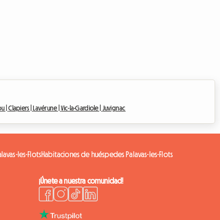
ou |
Clapiers |
Lavérune |
Vic-la-Gardiole |
Juvignac
lavas-les-Flots
Habitaciones de huéspedes Palavas-les-Flots
¡Únete a nuestra comunidad!