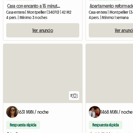
Casa con encanto a 15 minutos a pie de la Place De La Comédie
Casa entera | Montpellier (34070) | 42 M2
Casa entera | Montpellier (
4 pers. | Mínimo 3 noches
4 pers. | Mínimo 1 semana
Ver anuncio
Ver anunc
2
1631 MXN / noche
1468 MXN / noche
Respuesta rápida
Respuesta rápida