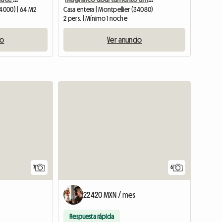
34000) | 64 M2
Casa entera | Montpellier (34080)
2 pers. | Mínimo 1 noche
io
Ver anuncio
7
6
e
22420 MXN / mes
Respuesta rápida