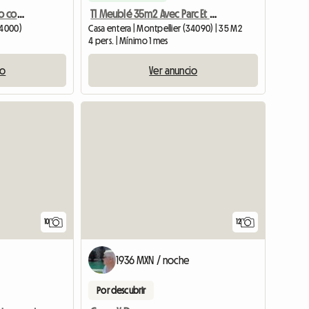
Apartamento reformado con buen gusto en alquiler - Distrito de Arceaux
T1 Meublé 35m2 Avec Parc Et Piscine. Parking Intérieur à La
34000)
Casa entera | Montpellier (34090) | 35 M2
4 pers. | Mínimo 1 mes
io
Ver anuncio
Ver el anuncio
10
12
1936 MXN / noche
Por descubrir