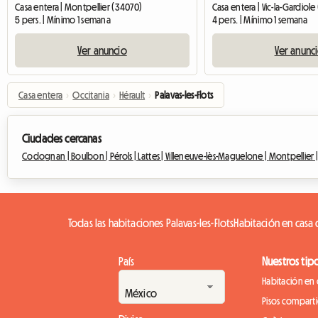
Casa entera | Montpellier (34070)
Casa entera | Vic-la-Gardiole
5 pers. | Mínimo 1 semana
4 pers. | Mínimo 1 semana
Ver anuncio
Ver anunc
Casa entera
›
Occitania
›
Hérault
›
Palavas-les-Flots
Ciudades cercanas
Codognan |
Boulbon |
Pérols |
Lattes |
Villeneuve-lès-Maguelone |
Montpellier 
Todas las habitaciones Palavas-les-Flots
Habitación en casa d
País
Nuestros tip
Habitación en 
Pisos compart