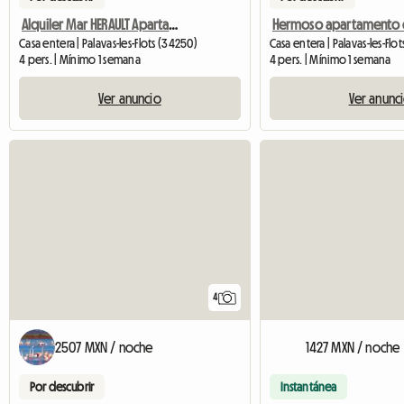
Alquiler Mar HERAULT Apartamento 4 Pers
Casa entera | Palavas-les-Flots (34250)
Casa entera | Palavas-les-Flo
4 pers. | Mínimo 1 semana
4 pers. | Mínimo 1 semana
Ver anuncio
Ver anunc
4
2507 MXN / noche
1427 MXN / noche
Por descubrir
Instantánea