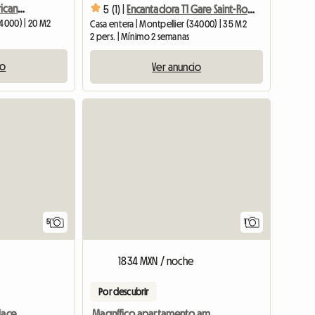
Estudio con cocina americana. Cerca de la estación de tren, el ayuntamiento y la facultad de economía.
5 (1) |
Encantadora T1 Gare Saint-Roch
34000) | 20 M2
Casa entera | Montpellier (34000) | 35 M2
2 pers. | Mínimo 2 semanas
io
Ver anuncio
Ver el a
5
1
1834 MXN / noche
Por descubrir
Dúplex Excepcional En Place De La Comédie
Magnífico apartamento amueblado de 2 habitaciones en alquiler.