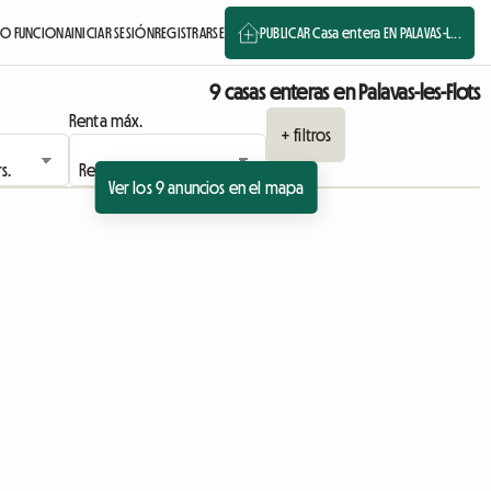
O FUNCIONA
INICIAR SESIÓN
REGISTRARSE
PUBLICAR Casa entera EN PALAVAS-L...
9 casas enteras en Palavas-les-Flots
Renta máx.
+ filtros
Ver los 9 anuncios en el mapa
Ver el anuncio