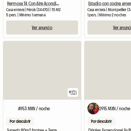
Hermosa T4 Con Aire Acondicionado Cerca De La Playa Y Montpellier
Casa entera | Pérols (34470) | 70 M2
Casa entera | Montpellier (
5 pers. | Mínimo 1 semana
1 pers. | Mínimo 2 noches
Ver anuncio
Ver anunc
9
4953 MXN / noche
2915 MXN / noche
Por descubrir
Por descubrir
Superb 80m² Azotea + Terraza (10min Montpellier)