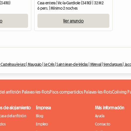
 (34110)
Casa entera | Vic-la-Gardiole (34110) | 32 M2
6 pers. | Mínimo 2 noches
io
Ver anuncio
|
Castelnau-le-Lez |
Mauguio |
Le Crès |
Saint-Jean-de-Védas |
Mireval |
Vendargues |
Jac
el anfitrión Palavas-les-Flots
Pisos compartidos Palavas-les-Flots
Coliving Pa
os de alojamiento
Empresa
Más información
casa del anfitrión
Blog
Ayuda
idos
Empleo
Contacto