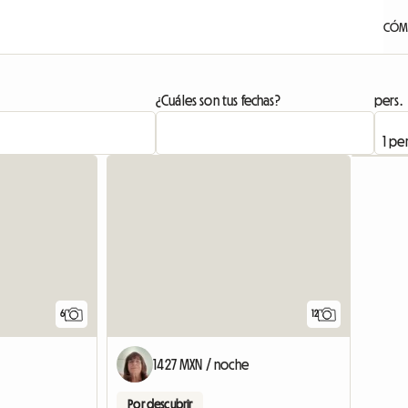
CÓM
¿Cuáles son tus fechas?
pers.
6
12
1427 MXN / noche
Por descubrir