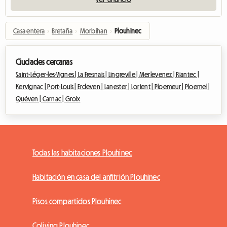
Casa entera
›
Bretaña
›
Morbihan
›
Plouhinec
Ciudades cercanas
Saint-Léger-les-Vignes |
La Fresnais |
Lingreville |
Merlevenez |
Riantec |
Kervignac |
Port-Louis |
Erdeven |
Lanester |
Lorient |
Ploemeur |
Ploemel |
Quéven |
Carnac |
Groix
Todas las habitaciones Plouhinec
Habitación en casa del anfitrión Plouhinec
Pisos compartidos Plouhinec
Coliving Plouhinec