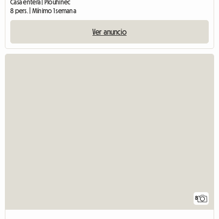
Casa entera | Plouhinec
8 pers. | Mínimo 1 semana
Ver anuncio
8