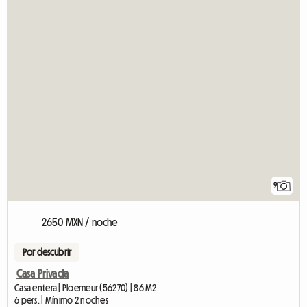
9
2650 MXN / noche
Por descubrir
Casa Privada
Casa entera | Ploemeur (56270) | 86 M2
6 pers. | Mínimo 2 noches