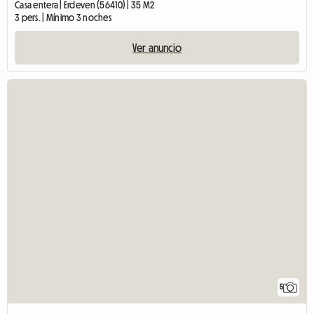
Casa entera | Erdeven (56410) | 35 M2
3 pers. | Mínimo 3 noches
Ver anuncio
5