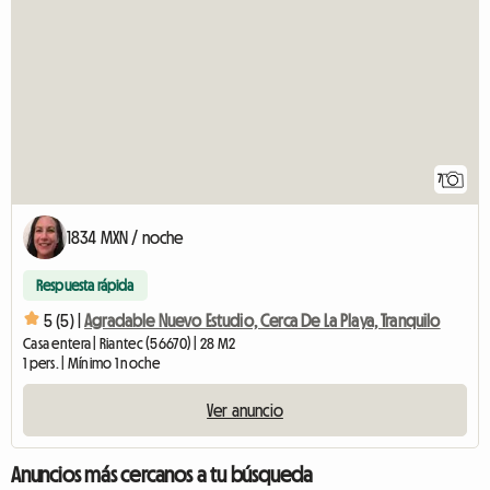
7
1834 MXN / noche
Respuesta rápida
5 (5) |
Agradable Nuevo Estudio, Cerca De La Playa, Tranquilo
Casa entera | Riantec (56670) | 28 M2
1 pers. | Mínimo 1 noche
Ver anuncio
Anuncios más cercanos a tu búsqueda