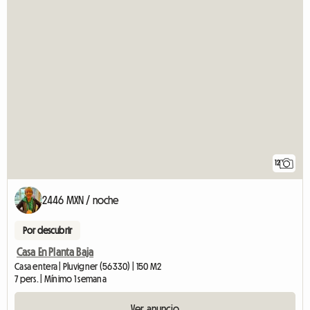
12
2446 MXN / noche
Por descubrir
Casa En Planta Baja
Casa entera | Pluvigner (56330) | 150 M2
7 pers. | Mínimo 1 semana
Ver anuncio