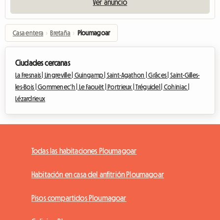
Ver anuncio
Casa entera
›
Bretaña
›
Ploumagoar
Ciudades cercanas
La Fresnais |
Lingreville |
Guingamp |
Saint-Agathon |
Grâces |
Saint-Gilles-
les-Bois |
Gommenec'h |
Le Faouët |
Portrieux |
Tréguidel |
Cohiniac |
Lézardrieux
Todas las habitaciones Ploumagoar
Habitación en casa del anfitrión Ploumagoar
Pisos compartidos Ploumagoar