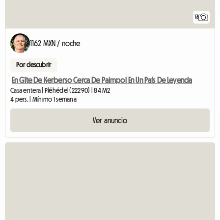
13
1162 MXN / noche
Por descubrir
En Gîte De Kerberso Cerca De Paimpol En Un País De Leyenda
Casa entera | Pléhédel (22290) | 84 M2
4 pers. | Mínimo 1 semana
Ver anuncio