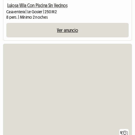
Lujosa Villa Con Piscina Sin Vecinos
Casa entera | Le Gosier | 250 M2
8 pers. | Mínimo 2 noches
Ver anuncio
5