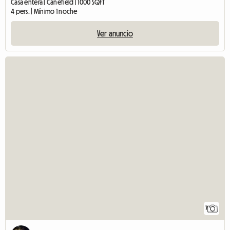
Casa entera | Canefield | 1000 SQFT
4 pers. | Mínimo 1 noche
Ver anuncio
7