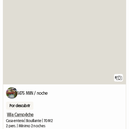
8
1475 MXN / noche
Por descubrir
Villa Campêche
Casa entera | Bouillante | 70 M2
2 pers. | Mínimo 2 noches