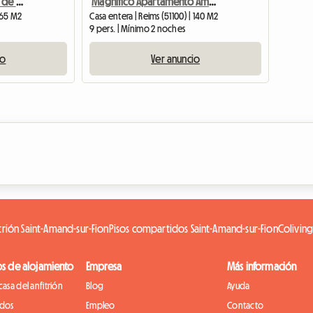
Magnífico apartamento de 65m² en el último piso en Saint Rémi
Magnífico Apartamento Amueblado de Lujo 5 Dormitorios/2 Baños 140m2 Parque
| 65 M2
Casa entera | Reims (51100) | 140 M2
9 pers. | Mínimo 2 noches
io
Ver anuncio
trión Saint-Amand-sur-Fion
Pisos compartidos Saint-Amand-sur-Fion
Coliving
os de alojamiento
Empresa
Más información
casa del anfitrión
Blog
Ayuda
idos
Empleo
Contacto