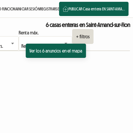
 FUNCIONA
INICIAR SESIÓN
REGISTRARSE
PUBLICAR Casa entera EN SAINT-AMA...
6 casas enteras en Saint-Amand-sur-Fion
Renta máx.
+ filtros
Ver los 6 anuncios en el mapa
Ver el anuncio