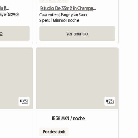
Camping en alquiler en la Route du Der
Estudio De 33m2 En Champaña Ardenas
baye (51290)
Casa entera | Pargny-sur-Saulx
2 pers. | Mínimo 1 noche
io
Ver anuncio
12
11
1538 MXN / noche
Por descubrir