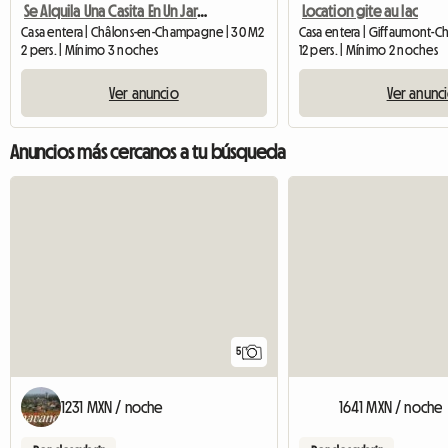
Se Alquila Una Casita En Un Jardín Privado (cerca De CHG)
Location gite au lac
Casa entera | Châlons-en-Champagne | 30 M2
2 pers. | Mínimo 3 noches
12 pers. | Mínimo 2 noches
Ver anuncio
Ver anunc
Anuncios más cercanos a tu búsqueda
5
1231 MXN / noche
1641 MXN / noche