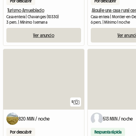
Por descubrir
Por descubrir
Turismo Amueblado
Casa entera | Chavanges (10330)
Casa entera | Montier-en-De
3 pers. | Mínimo 1 semana
6 pers. | Mínimo 1 noche
Ver anuncio
Ver anunc
5
820 MXN / noche
513 MXN / noche
Por descubrir
Respuesta rápida