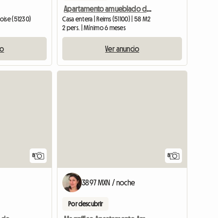
Apartamento amueblado de 2 dormitorios – Planta alta – Vistas panorámicas
oise (51230)
Casa entera | Reims (51100) | 58 M2
2 pers. | Mínimo 6 meses
io
Ver anuncio
8
8
3897 MXN / noche
Por descubrir