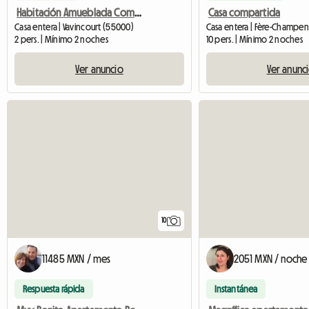
Habitación Amueblada Completamente Independiente
Casa compartida
Casa entera | Vavincourt (55000)
Casa entera | Fère-Champen
2 pers. | Mínimo 2 noches
10 pers. | Mínimo 2 noches
Ver anuncio
Ver anunc
10
11485 MXN / mes
2051 MXN / noche
Respuesta rápida
Instantánea