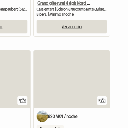
Grand gîte rural 4 épis Nord Haute-Marne
Casa entera | Giffaumont-Champaubert (51290)
Casa entera | Éclaron-Braucourt-Sainte-Livière (52290)
8 pers. | Mínimo 1 noche
io
Ver anuncio
4
3
820 MXN / noche