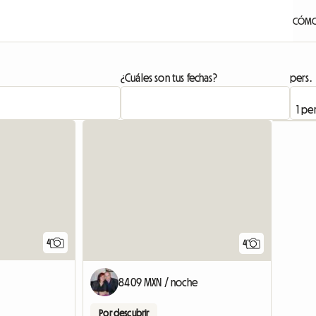
CÓMO
¿Cuáles son tus fechas?
pers.
4
4
8409 MXN / noche
Por descubrir