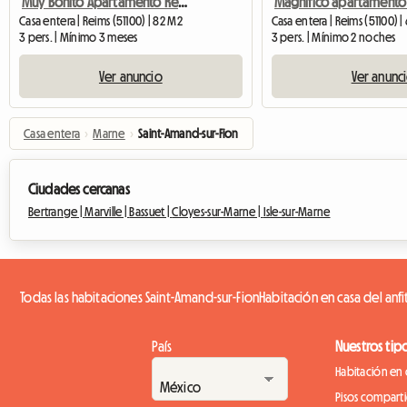
Muy Bonito Apartamento Reformado St Remi.Compañero De Piso 3 Personas
Casa entera | Reims (51100) | 82 M2
Casa entera | Reims (51100) 
3 pers. | Mínimo 3 meses
3 pers. | Mínimo 2 noches
Ver anuncio
Ver anunc
Casa entera
›
Marne
›
Saint-Amand-sur-Fion
Ciudades cercanas
Bertrange |
Marville |
Bassuet |
Cloyes-sur-Marne |
Isle-sur-Marne
Todas las habitaciones Saint-Amand-sur-Fion
Habitación en casa del anfi
País
Nuestros tip
Habitación en 
Pisos compart