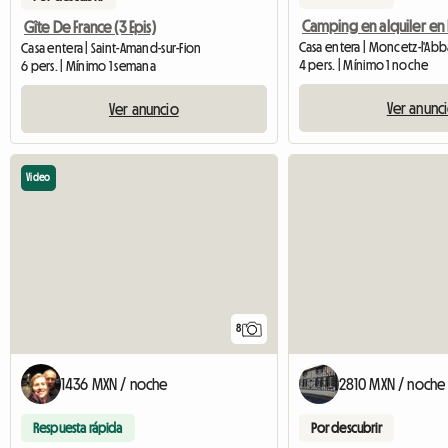
Gîte De France (3 Epis)
Casa entera | Moncetz-l'Ab
Casa entera | Saint-Amand-sur-Fion
4 pers. | Mínimo 1 noche
6 pers. | Mínimo 1 semana
Ver anunc
Ver anuncio
Video
8
1436 MXN / noche
2810 MXN / noche
Respuesta rápida
Por descubrir