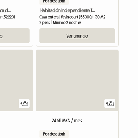
Por descubrir
Alquile una casa rural cerca del lago du Der
Habitación Independiente Totalmente Amueblada
r (52220)
Casa entera | Vavincourt (55000) | 30 M2
2 pers. | Mínimo 2 noches
io
Ver anuncio
4
4
24611 MXN / mes
Por descubrir