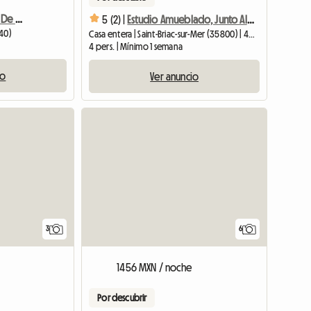
Alquiler Por Temporada De Una Casa Nueva
5 (2) |
Estudio Amueblado, Junto Al Mar En Renta
240)
Casa entera | Saint-Briac-sur-Mer (35800) | 40 M2
4 pers. | Mínimo 1 semana
io
Ver anuncio
3
6
1456 MXN / noche
Por descubrir