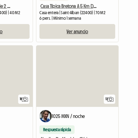
Bonito departamento de 2 ambientes bien ubicado.
Casa Típica Bretona A 5 Km Del Mar En Paz En La Campag
5400) | 40 M2
Casa entera | Saint-Alban (22400) | 70 M2
6 pers. | Mínimo 1 semana
io
Ver anuncio
18
12
1025 MXN / noche
Respuesta rápida