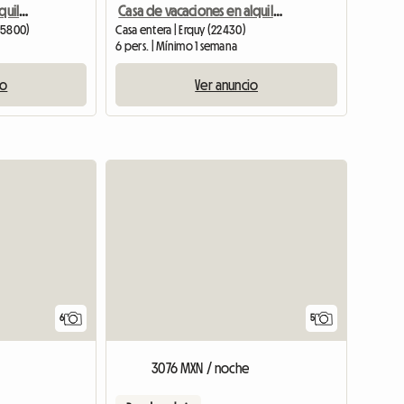
Casa De Vacaciones En Alquiler Saint Lunaire
Casa de vacaciones en alquiler
(35800)
Casa entera | Erquy (22430)
6 pers. | Mínimo 1 semana
io
Ver anuncio
6
5
3076 MXN / noche