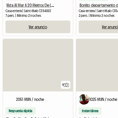
Vista Al Mar A 20 Metros De La Playa, A 500 Metros Del Intra-
Casa entera | Saint-Malo (35400)
Casa entera | Saint-Malo (3
7 pers. | Mínimo 2 noches
2 pers. | Mínimo 2 noches
Ver anuncio
Ver anunc
4
2051 MXN / noche
1025 MXN / noche
Respuesta rápida
Instantánea