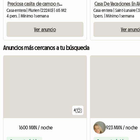
Preciosa casita de campo no lejos de las playas de Bretaña
Casa entera | Plurien (22240) | 65 M2
Casa entera | Saint-Lunaire 
4 pers. | Mínimo 1 semana
1 pers. | Mínimo 1 semana
Ver anuncio
Ver anunc
Anuncios más cercanos a tu búsqueda
4
1600 MXN / noche
923 MXN / noche