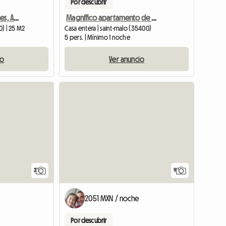
Por descubrir
Encantador 2 Habitaciones, Agradable y Tranquilo.
Magnífico apartamento de 4 habitaciones en Saint Malo, cerca de playas y comercios.
0) | 25 M2
Casa entera | saint-malo (35400)
5 pers. | Mínimo 1 noche
io
Ver anuncio
Ver el anu
2
9
2051 MXN / noche
Por descubrir