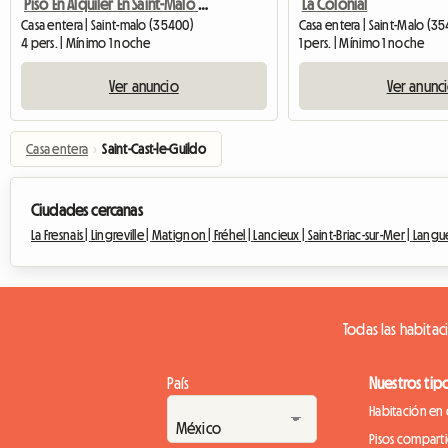
Piso En Alquiler En Saint-Malo 'les comptoirs'
La Colonial
Casa entera | Saint-malo (35400)
Casa entera | Saint-Malo (35
4 pers. | Mínimo 1 noche
1 pers. | Mínimo 1 noche
Ver anuncio
Ver anunc
Casa entera
›
Saint-Cast-le-Guildo
Ciudades cercanas
La Fresnais |
Lingreville |
Matignon |
Fréhel |
Lancieux |
Saint-Briac-sur-Mer |
Langu
Todas las habitac
País
Nuestros tip
Habitación en 
Pisos compart