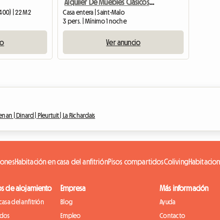
Alquiler De Muebles Clásicos A Corto Plazo
400) | 22 M2
Casa entera | Saint-Malo
3 pers. | Mínimo 1 noche
io
Ver anuncio
enan |
Dinard |
Pleurtuit |
La Richardais
iones
Habitación en casa del anfitrión
Pisos compartidos
Coliving
Habitacio
os de alojamiento
Empresa
Más información
casa del anfitrión
Blog
Ayuda
idos
Empleo
Contacto