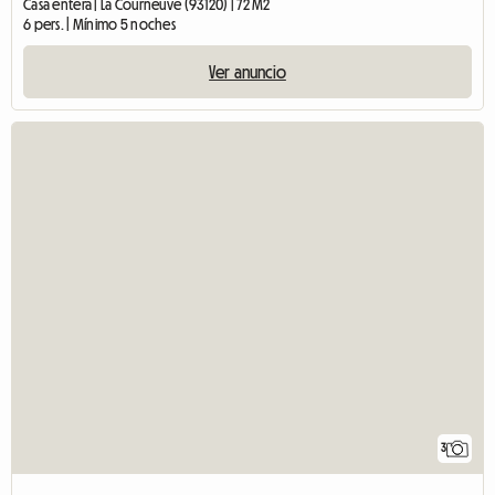
Casa entera | La Courneuve (93120) | 72 M2
6 pers. | Mínimo 5 noches
Ver anuncio
3