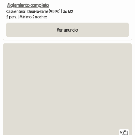
Alojamiento completo
Casa entera | Deuil-la-Barre (95170) | 36 M2
2 pers. | Mínimo 2 noches
Ver anuncio
5