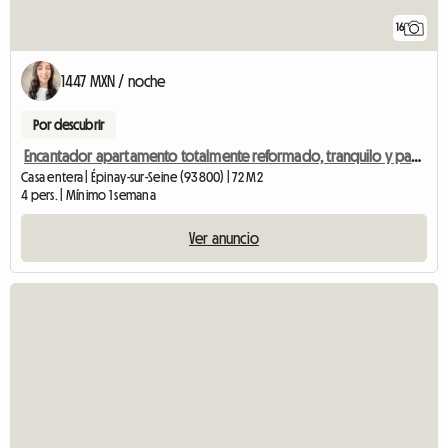
16
1447 MXN / noche
Por descubrir
Encantador apartamento totalmente reformado, tranquilo y pacífico.
Casa entera | Épinay-sur-Seine (93800) | 72 M2
4 pers. | Mínimo 1 semana
Ver anuncio