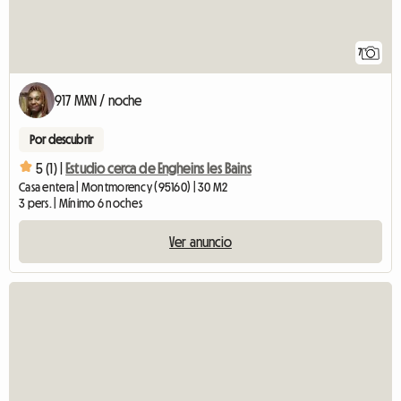
7
917 MXN / noche
Por descubrir
5 (1) |
Estudio cerca de Engheins les Bains
Casa entera | Montmorency (95160) | 30 M2
3 pers. | Mínimo 6 noches
Ver anuncio