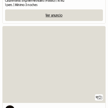
Casa entera | Enghien-les-Bains (95880) | 14 M2
1 pers. | Mínimo 3 noches
Ver anuncio
12