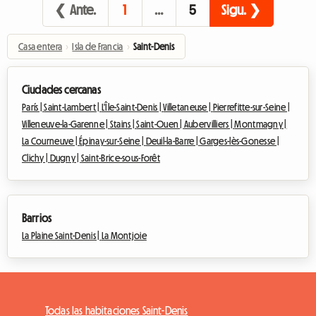
❮ Ante.
1
…
5
Sigu. ❯
Casa entera
›
Isla de Francia
›
Saint-Denis
Ciudades cercanas
París |
Saint-Lambert |
L'Île-Saint-Denis |
Villetaneuse |
Pierrefitte-sur-Seine |
Villeneuve-la-Garenne |
Stains |
Saint-Ouen |
Aubervilliers |
Montmagny |
La Courneuve |
Épinay-sur-Seine |
Deuil-la-Barre |
Garges-lès-Gonesse |
Clichy |
Dugny |
Saint-Brice-sous-Forêt
Barrios
La Plaine Saint-Denis |
La Montjoie
Todas las habitaciones Saint-Denis