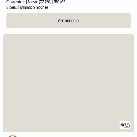
Casa entera | Barsac (33720) | 150 M2
8 pers. | Mínimo 2 noches
Ver anuncio
20