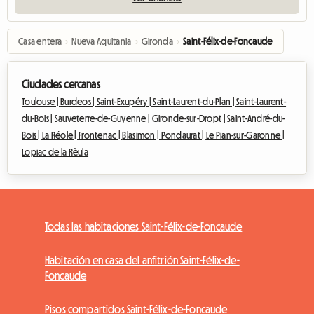
Casa entera
›
Nueva Aquitania
›
Gironda
›
Saint-Félix-de-Foncaude
Ciudades cercanas
Toulouse |
Burdeos |
Saint-Exupéry |
Saint-Laurent-du-Plan |
Saint-Laurent-
du-Bois |
Sauveterre-de-Guyenne |
Gironde-sur-Dropt |
Saint-André-du-
Bois |
La Réole |
Frontenac |
Blasimon |
Pondaurat |
Le Pian-sur-Garonne |
Lopiac de la Rèula
Todas las habitaciones Saint-Félix-de-Foncaude
Habitación en casa del anfitrión Saint-Félix-de-
Foncaude
Pisos compartidos Saint-Félix-de-Foncaude