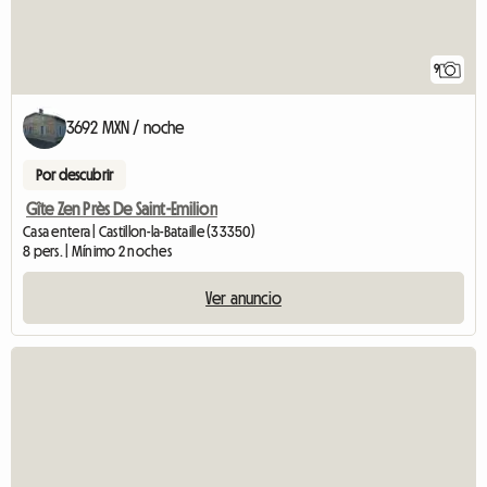
9
3692 MXN / noche
Por descubrir
Gîte Zen Près De Saint-Emilion
Casa entera | Castillon-la-Bataille (33350)
8 pers. | Mínimo 2 noches
Ver anuncio