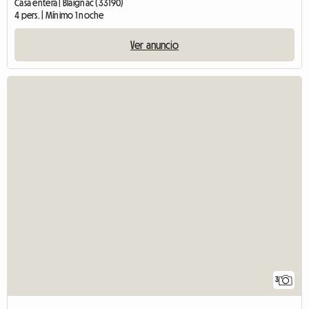
Casa entera | Blaignac (33190)
4 pers. | Mínimo 1 noche
Ver anuncio
3