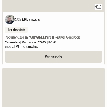
6
6768 MXN / noche
Por descubrir
Alquiler Casa En MARMANDE Para El Festival Garorock
Casa entera | Marmande (47200) | 80 M2
6 pers. | Mínimo 4 noches
Ver anuncio