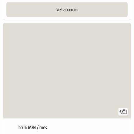
Ver anuncio
4
12716 MXN / mes