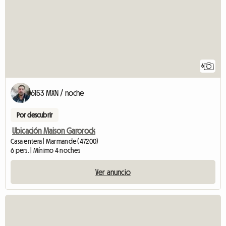
6
6153 MXN / noche
Por descubrir
Ubicación Maison Garorock
Casa entera | Marmande (47200)
6 pers. | Mínimo 4 noches
Ver anuncio