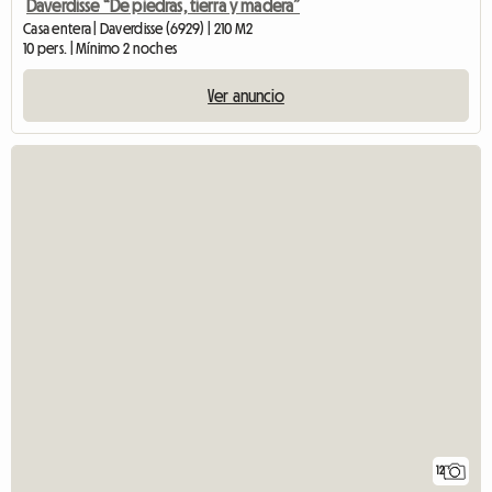
Daverdisse “De piedras, tierra y madera”
Casa entera | Daverdisse (6929) | 210 M2
10 pers. | Mínimo 2 noches
Ver anuncio
12