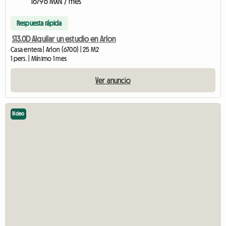
16796 MXN / mes
Respuesta rápida
S13.0D Alquilar un estudio en Arlon
Casa entera | Arlon (6700) | 25 M2
1 pers. | Mínimo 1 mes
Ver anuncio
Video