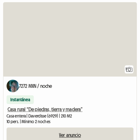
Ver el anuncio
1
7272 MXN / noche
Instantánea
Casa rural “De piedras, tierra y madera”
Casa entera | Daverdisse (6929) | 210 M2
10 pers. | Mínimo 2 noches
Ver anuncio