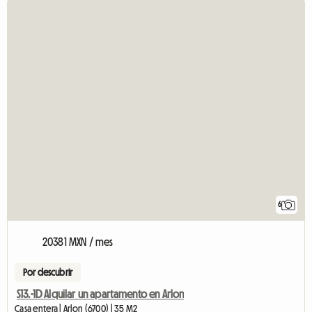
6
20381 MXN / mes
Por descubrir
S13.-1D Alquilar un apartamento en Arlon
Casa entera | Arlon (6700) | 35 M2