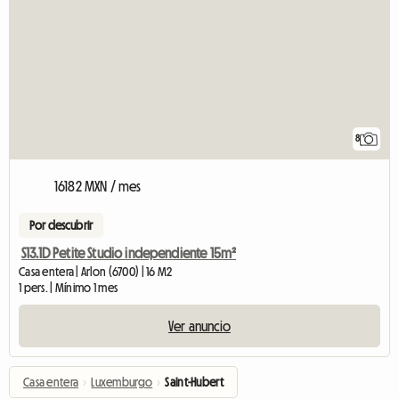
8
16182 MXN / mes
Por descubrir
S13.1D Petite Studio independiente 15m²
Casa entera | Arlon (6700) | 16 M2
1 pers. | Mínimo 1 mes
Ver anuncio
Casa entera
›
Luxemburgo
›
Saint-Hubert