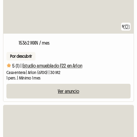
5
15362 MXN / mes
Por descubrir
5 (1) |
Estudio amueblado F22 en Arlon
Casa entera | Arlon (6700) | 30 M2
1 pers. | Mínimo 1 mes
Ver anuncio