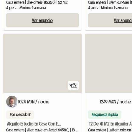
Casa entera | L'Île-d'Yeu (85350) | 52 M2
Casa entera | Brem-sur-Mer 
4 pers. | Mínimo 1 semana
4 pers. | Mínimo 1 semana
Ver anuncio
Ver anunc
9
1024 MXN / noche
1249 MXN / noche
Por descubrir
Respuesta rápida
Alquilo Estudio En Casa Con Entrada Independiente
Casa entera | Villeneuve-en-Retz (44580) | 18 M2
Casa entera | La Bernerie-en