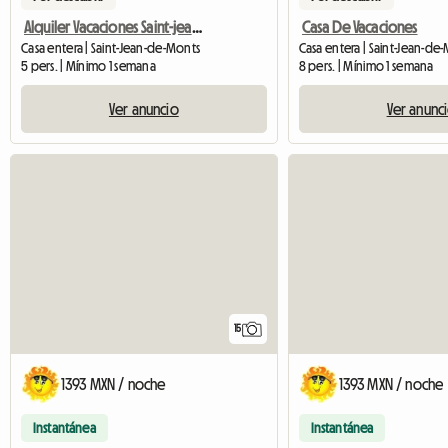
Alquiler Vacaciones Saint-jean-de-monts
Casa De Vacaciones
Casa entera | Saint-Jean-de-Monts
Casa entera | Saint-Jean-de
5 pers. | Mínimo 1 semana
8 pers. | Mínimo 1 semana
Ver anuncio
Ver anunc
15
1393 MXN / noche
1393 MXN / noche
Instantánea
Instantánea