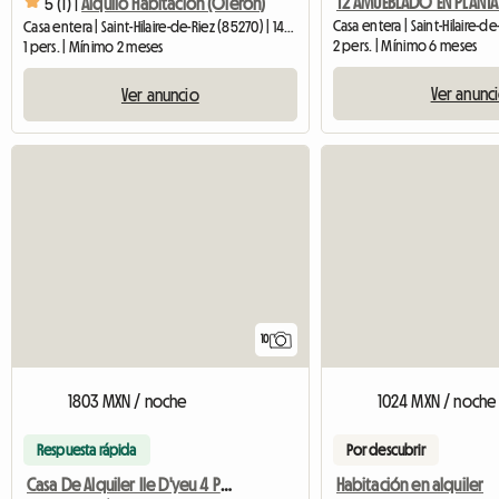
5 (1) |
Alquilo Habitacion (Oleron)
Casa entera | Saint-Hilaire-d
Casa entera | Saint-Hilaire-de-Riez (85270) | 14 M2
2 pers. | Mínimo 6 meses
1 pers. | Mínimo 2 meses
Ver anunc
Ver anuncio
10
1803 MXN / noche
1024 MXN / noche
Respuesta rápida
Por descubrir
Casa De Alquiler Ile D'yeu 4 Personas
Habitación en alquiler