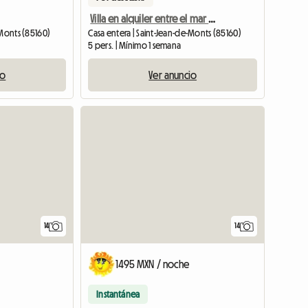
Villa en alquiler entre el mar y el bosque
-Monts (85160)
Casa entera | Saint-Jean-de-Monts (85160)
5 pers. | Mínimo 1 semana
io
Ver anuncio
14
14
1495 MXN / noche
Instantánea