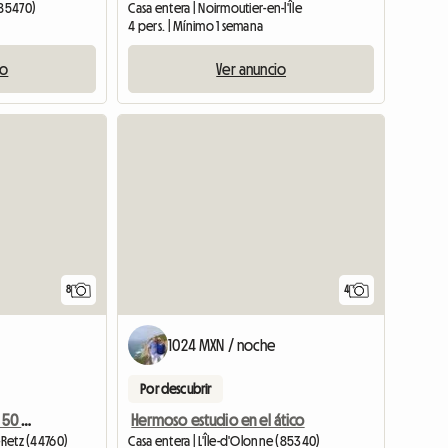
(85470)
Casa entera | Noirmoutier-en-l'Île
4 pers. | Mínimo 1 semana
io
Ver anuncio
8
4
1024 MXN / noche
Por descubrir
T2 De 41 M2 En Alquiler A 50 M De Las Tiendas Y La Playa
Hermoso estudio en el ático
-Retz (44760)
Casa entera | L'Île-d'Olonne (85340)