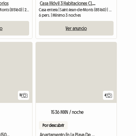
orios
Casa Móvil 3 Habitaciones CLIM, LL
Casa entera | Saint-Jean-de-Monts (85160) | 29 M2
Casa entera | Saint-Jean-de-Monts (85160) | 36 M2
6 pers. | Mínimo 3 noches
io
Ver anuncio
13
4
1536 MXN / noche
Por descubrir
Appart St Hilaire De Riez (50m Mar) Les Demoiselles
Apartamento En La Playa De Las Señoritas