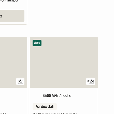
-Monts (85160)
io
Video
Ver el anuncio
1
8
4588 MXN / noche
Por descubrir