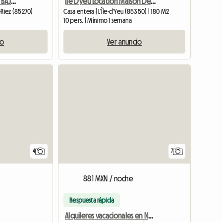
T2 AMUEBLADO EN PLANTA BAJA 2 PERSONAS
Ile D'yeu Location Maison De Vacances
e-Riez (85270)
Casa entera | L'Île-d'Yeu (85350) | 180 M2
10 pers. | Mínimo 1 semana
io
Ver anuncio
4
7
881 MXN / noche
Respuesta rápida
Alquileres vacacionales en Noirmoutier-en-l'Île