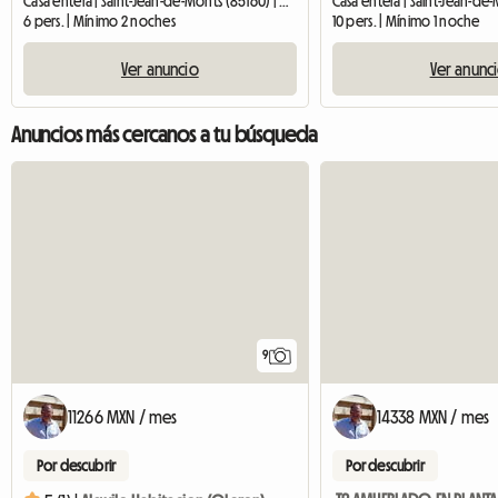
Casa entera | Saint-Jean-de-Monts (85160) | 35 M2
Casa entera | Saint-Jean-de
6 pers. | Mínimo 2 noches
10 pers. | Mínimo 1 noche
Ver anuncio
Ver anunc
Anuncios más cercanos a tu búsqueda
9
11266 MXN / mes
14338 MXN / mes
Por descubrir
Por descubrir