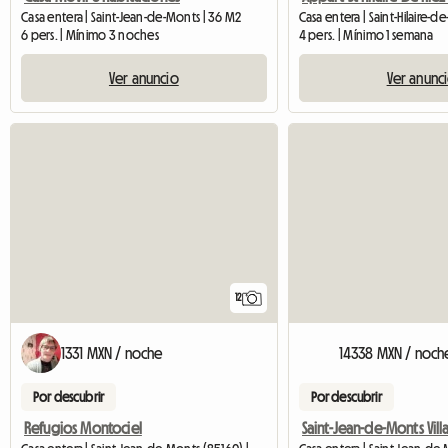
Casa entera | Saint-Jean-de-Monts | 36 M2
6 pers. | Mínimo 3 noches
4 pers. | Mínimo 1 semana
Ver anuncio
Ver anunc
12
1331 MXN / noche
14338 MXN / noch
Por descubrir
Por descubrir
Refugios Montociel