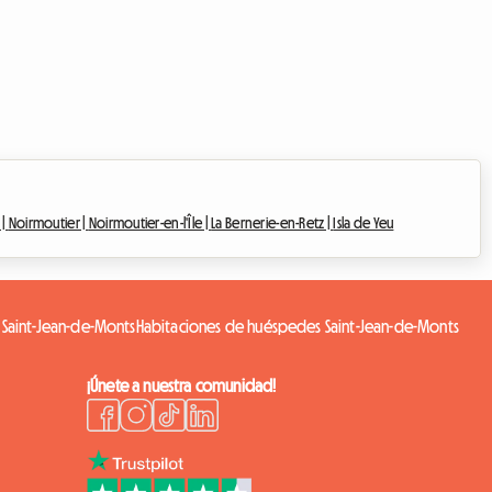
 |
Noirmoutier |
Noirmoutier-en-l'Île |
La Bernerie-en-Retz |
Isla de Yeu
 Saint-Jean-de-Monts
Habitaciones de huéspedes Saint-Jean-de-Monts
¡Únete a nuestra comunidad!