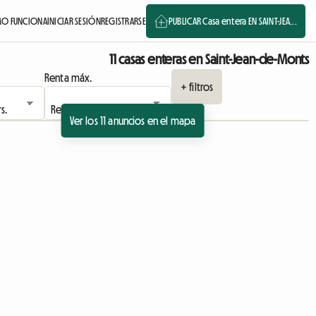
O FUNCIONA
INICIAR SESIÓN
REGISTRARSE
PUBLICAR Casa entera EN SAINT-JEA...
11 casas enteras en Saint-Jean-de-Monts
Renta máx.
+ filtros
Ver los 11 anuncios en el mapa
Ver el anuncio