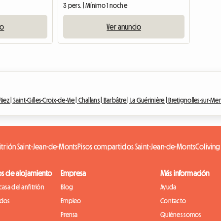
3 pers. | Mínimo 1 noche
io
Ver anuncio
Riez |
Saint-Gilles-Croix-de-Vie |
Challans |
Barbâtre |
La Guérinière |
Bretignolles-sur-Mer
itrión Saint-Jean-de-Monts
Pisos compartidos Saint-Jean-de-Monts
Coliving
os de alojamiento
Empresa
Más información
casa del anfitrión
Blog
Ayuda
idos
Empleo
Contacto
Prensa
Quiénes somos