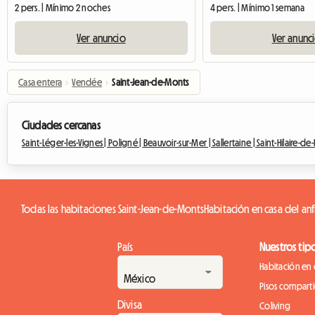
2 pers. | Mínimo 2 noches
4 pers. | Mínimo 1 semana
Ver anuncio
Ver anunc
Casa entera
›
Vendée
›
Saint-Jean-de-Monts
Ciudades cercanas
Saint-Léger-les-Vignes |
Poligné |
Beauvoir-sur-Mer |
Sallertaine |
Saint-Hilaire-de-
Todas las habitaciones Saint-Jean-de-Monts
Habitación en casa del anf
País
Nuestros tip
Habitación en 
Pisos compart
Divisa
Coliving