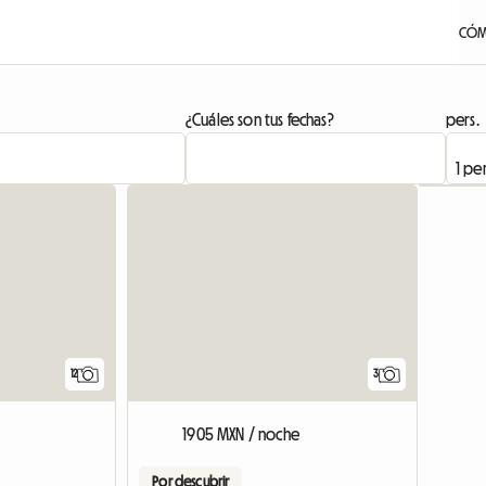
CÓM
¿Cuáles son tus fechas?
pers.
12
3
1905 MXN / noche
Por descubrir