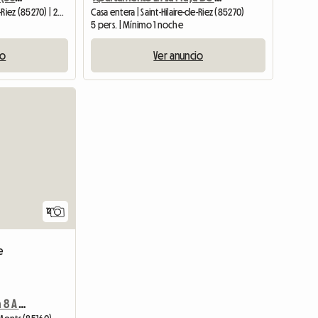
Casa entera | Saint-Hilaire-de-Riez (85270) | 29 M2
Casa entera | Saint-Hilaire-de-Riez (85270)
5 pers. | Mínimo 1 noche
io
Ver anuncio
12
e
Saint-Jean-de-Monts Villa 8 A 10 Personas Piscina Privada