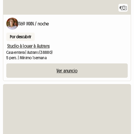
4
1169 MXN / noche
Por descubrir
Studio à louer à Autrans
Casa entera | Autrans (38880)
5 pers. | Mínimo 1 semana
Ver anuncio