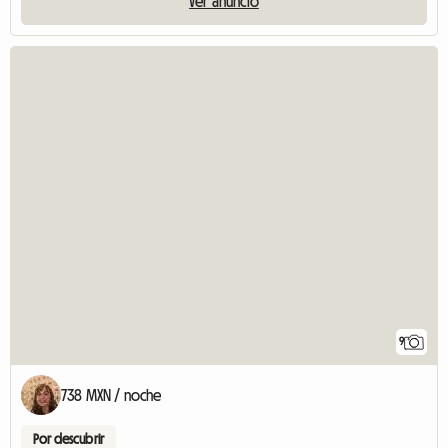
Ver anuncio
9
738 MXN / noche
Por descubrir