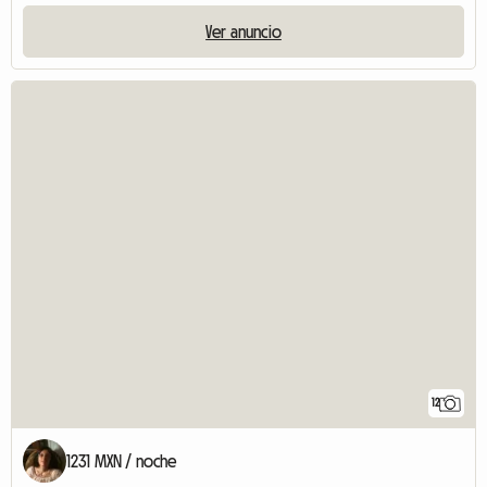
Ver anuncio
12
1231 MXN / noche