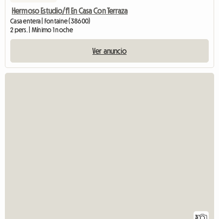
Hermoso Estudio/f1 En Casa Con Terraza
Casa entera | Fontaine (38600)
2 pers. | Mínimo 1 noche
Ver anuncio
3