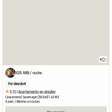
6
1025 MXN / noche
Por descubrir
5 (1) |
Apartamento en alquiler
Casa entera | Sassenage (38360) | 63 M2
4 pers. | Mínimo 6 noches