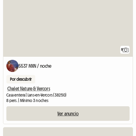
8
5537 MXN / noche
Por descubrir
Chalet Nature & Vercors
Casa entera | Lans-en-Vercors (38250)
8 pers. | Mínimo 3 noches
Ver anuncio