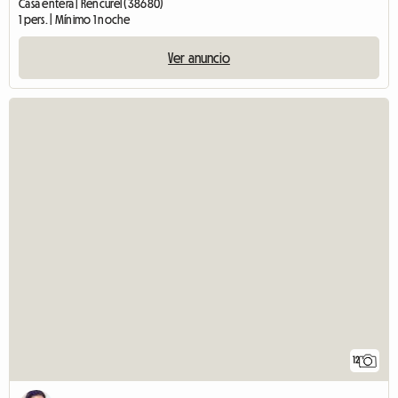
Casa entera | Rencurel (38680)
1 pers. | Mínimo 1 noche
Ver anuncio
12