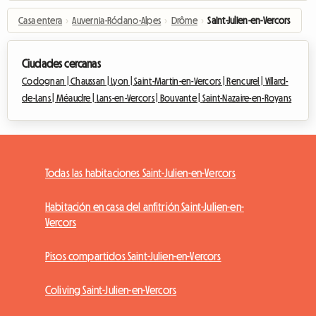
Casa entera
›
Auvernia-Ródano-Alpes
›
Drôme
›
Saint-Julien-en-Vercors
Ciudades cercanas
Codognan |
Chaussan |
Lyon |
Saint-Martin-en-Vercors |
Rencurel |
Villard-
de-Lans |
Méaudre |
Lans-en-Vercors |
Bouvante |
Saint-Nazaire-en-Royans
Todas las habitaciones Saint-Julien-en-Vercors
Habitación en casa del anfitrión Saint-Julien-en-
Vercors
Pisos compartidos Saint-Julien-en-Vercors
Coliving Saint-Julien-en-Vercors