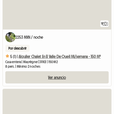
12
2253 MXN / noche
Por descubrir
5 (1) |
Alquiler Chalet En El Valle De Oueil Mi/semana - 150 M²
Casa entera | Mayrègne (31110) | 150 M2
8 pers. | Mínimo 2 noches
Ver anuncio