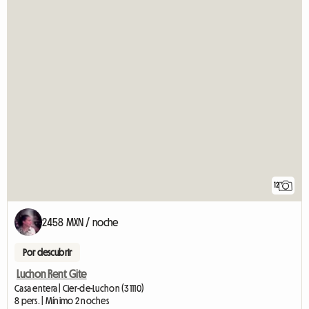
12
2458 MXN / noche
Por descubrir
Luchon Rent Gite
Casa entera | Cier-de-Luchon (31110)
8 pers. | Mínimo 2 noches