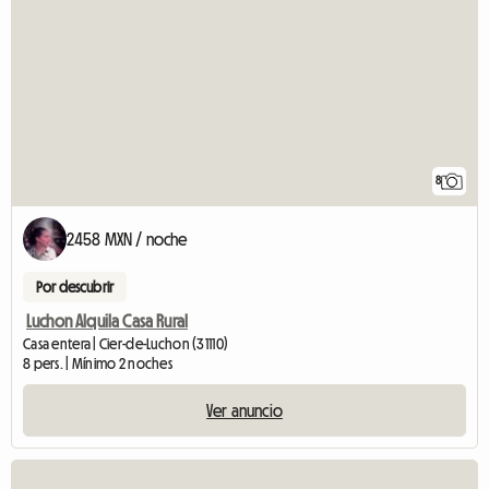
8
2458 MXN / noche
Por descubrir
Luchon Alquila Casa Rural
Casa entera | Cier-de-Luchon (31110)
8 pers. | Mínimo 2 noches
Ver anuncio