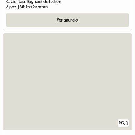
Casa entera | Bagnères-de-Luchon
6 pers. | Mínimo 2 noches
Ver anuncio
20