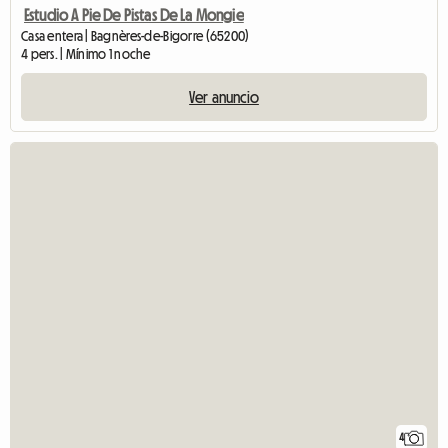
Estudio A Pie De Pistas De La Mongie
Casa entera | Bagnères-de-Bigorre (65200)
4 pers. | Mínimo 1 noche
Ver anuncio
4