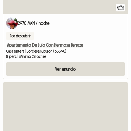
9
2970 MXN / noche
Por descubrir
Apartamento De Lujo Con Hermosa Terraza
Casa entera | Bordères-Louron (65590)
8 pers. | Mínimo 2 noches
Ver anuncio