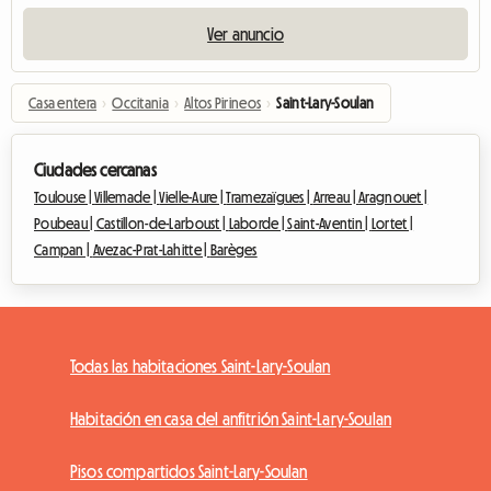
Ver anuncio
Casa entera
›
Occitania
›
Altos Pirineos
›
Saint-Lary-Soulan
Ciudades cercanas
Toulouse |
Villemade |
Vielle-Aure |
Tramezaïgues |
Arreau |
Aragnouet |
Poubeau |
Castillon-de-Larboust |
Laborde |
Saint-Aventin |
Lortet |
Campan |
Avezac-Prat-Lahitte |
Barèges
Todas las habitaciones Saint-Lary-Soulan
Habitación en casa del anfitrión Saint-Lary-Soulan
Pisos compartidos Saint-Lary-Soulan