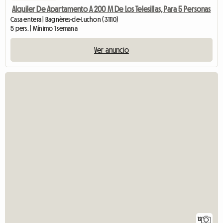
Alquiler De Apartamento A 200 M De Los Telesillas, Para 5 Personas
Casa entera | Bagnères-de-Luchon (31110)
5 pers. | Mínimo 1 semana
Ver anuncio
12