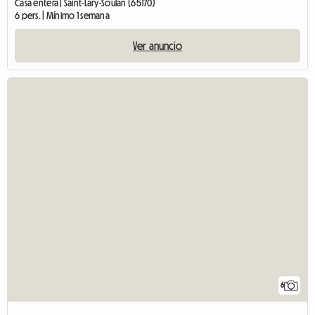
Casa entera | Saint-Lary-Soulan (65170)
6 pers. | Mínimo 1 semana
Ver anuncio
6